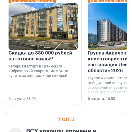
НОВОСТИ КОМПАНИЙ
НОВОСТИ КОМПАНИ
Скидка до 880 000 рублей
Группа Аквилон 
на готовое жильё*
клиентоориентир
застройщик Лени
Теперь квартиру в сданном ЖК
области» 2026
«Образцовый квартал 14» можно
купить со специальной скидкой.
Группа Аквилон стала 
победителей конкурса 
строительная организа
Ленинградской области 
номинации «Самый
6 августа, 18:00
6 августа, 16:50
клиентоориентированн
застройщик Ленинград
области».
ТОП 5
ВСУ ударили дронами и