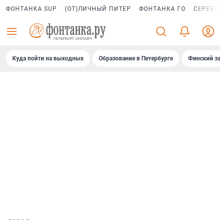
ФОНТАНКА SUP
(ОТ)ЛИЧНЫЙ ПИТЕР
ФОНТАНКА ГО
СЕРЕБР
Куда пойти на выходных
Образование в Петербурге
Финский за