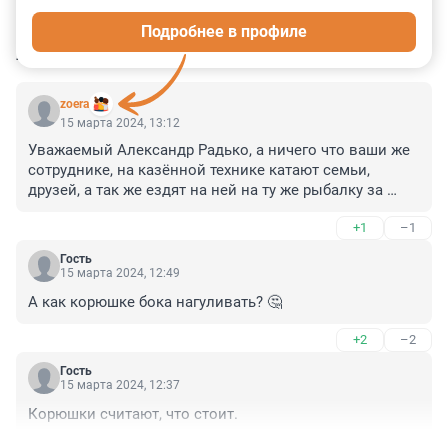
0
0
0
0
0
Подробнее в профиле
КОММЕНТАРИИ
21
zoera
15 марта 2024, 13:12
Уважаемый Александр Радько, а ничего что ваши же 
сотруднике, на казённой технике катают семьи, 
друзей, а так же ездят на ней на ту же рыбалку за 
"тремя корюшками", как вы выразились? И бур на 
+1
–1
борт судна берут, и рундуки и т.д. А так же за 
отдельную плату ещё и утонувшую/застрявшую 
Гость
технику достают, опять за на казённых суднах и 
15 марта 2024, 12:49
оборудовании.
А как корюшке бока нагуливать? 🤔
+2
–2
Гость
15 марта 2024, 12:37
Корюшки считают, что стоит.