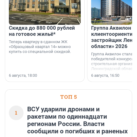
Скидка до 880 000 рублей
Группа Аквилон 
на готовое жильё*
клиентоориентир
застройщик Лени
Теперь квартиру в сданном ЖК
области» 2026
«Образцовый квартал 14» можно
купить со специальной скидкой.
Группа Аквилон стала 
победителей конкурса 
строительная организа
Ленинградской области 
номинации «Самый
6 августа, 18:00
6 августа, 16:50
клиентоориентированн
застройщик Ленинград
области».
ТОП 5
ВСУ ударили дронами и
1
ракетами по одиннадцати
регионам России. Власти
сообщили о погибших и раненых