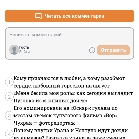
+1
–1
Читать все комментарии
Гость
Отправить
Войти
Кому признаются в любви, а кому разобьют
1
сердце: любовный гороскоп на август
«Меня бесила моя роль»: как сегодня выглядит
2
Пуговка из «Папиных дочек»
Его номинировали на «Оскар»: гуляем по
3
местам съемок культового фильма «Вор»
Чухрая — фоторепортаж
Почему внутри Урана и Нептуна идут дожди
4
из алмазов? Разгадка удивила даже ученых