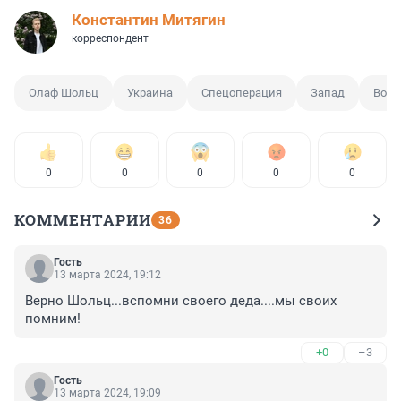
Константин Митягин
корреспондент
Олаф Шольц
Украина
Спецоперация
Запад
Вое
0
0
0
0
0
КОММЕНТАРИИ
36
Гость
13 марта 2024, 19:12
Верно Шольц...вспомни своего деда....мы своих 
помним!
+0
–3
Гость
13 марта 2024, 19:09