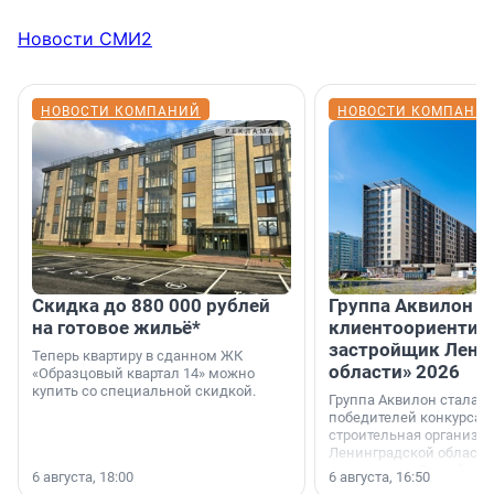
Новости СМИ2
НОВОСТИ КОМПАНИЙ
НОВОСТИ КОМПАНИ
Скидка до 880 000 рублей
Группа Аквилон 
на готовое жильё*
клиентоориентир
застройщик Лени
Теперь квартиру в сданном ЖК
области» 2026
«Образцовый квартал 14» можно
купить со специальной скидкой.
Группа Аквилон стала 
победителей конкурса 
строительная организа
Ленинградской области 
номинации «Самый
6 августа, 18:00
6 августа, 16:50
клиентоориентированн