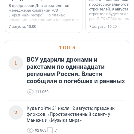
профессионального пр
В преддверии Дня строителя топ-
строителей. 9 августа 2
менеджеры компании «СЗ
строителя будет отмечат
„Терминал-Ресурс“ — о планах
раз. В ГК «ПСК» напомни
компании, испытаниях и поводах для
появился праздник и к
осторожного оптимизма.
7 августа, 18:00
7 августа, 16:20
поменялась роль строит
ТОП 5
ВСУ ударили дронами и
1
ракетами по одиннадцати
регионам России. Власти
сообщили о погибших и раненых
111 060
Куда пойти 31 июля–2 августа: праздник
2
флоксов, «Пространственный сдвиг» у
Манежа и «Музыка мира»
92 863
7