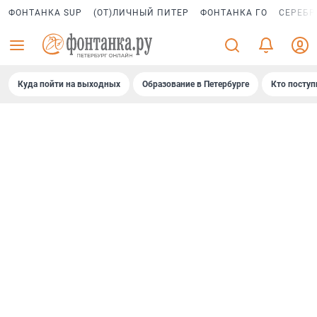
ФОНТАНКА SUP
(ОТ)ЛИЧНЫЙ ПИТЕР
ФОНТАНКА ГО
СЕРЕБР
Куда пойти на выходных
Образование в Петербурге
Кто поступ