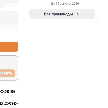
До 15 августа, 2026
+1
–0
Все промокоды
+0
–0
равить
оскоп на
ых дочек»