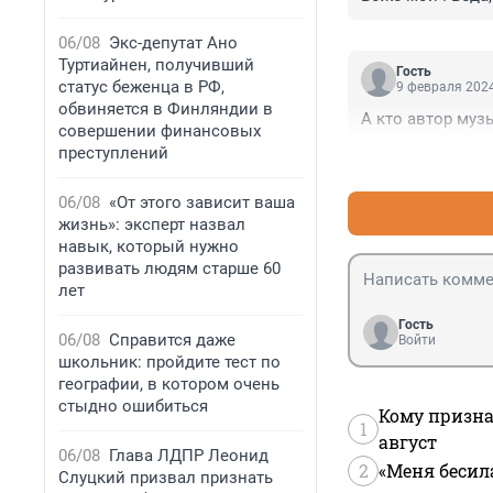
06/08
Экс-депутат Ано
Туртиайнен, получивший
Гость
статус беженца в РФ,
9 февраля 2024
обвиняется в Финляндии в
А кто автор муз
совершении финансовых
преступлений
06/08
«От этого зависит ваша
жизнь»: эксперт назвал
навык, который нужно
развивать людям старше 60
лет
Гость
06/08
Справится даже
Войти
школьник: пройдите тест по
географии, в котором очень
стыдно ошибиться
Кому призна
1
август
06/08
Глава ЛДПР Леонид
2
«Меня бесил
Слуцкий призвал признать