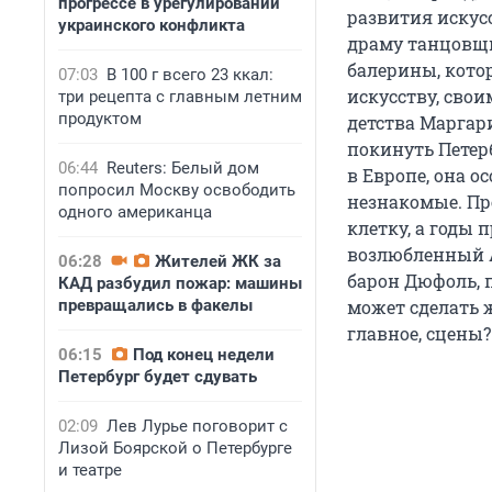
прогрессе в урегулировании
развития искус
украинского конфликта
драму танцовщи
балерины, кото
07:03
В 100 г всего 23 ккал:
искусству, сво
три рецепта с главным летним
продуктом
детства Маргари
покинуть Петер
06:44
Reuters: Белый дом
в Европе, она ос
попросил Москву освободить
незнакомые. Пр
одного американца
клетку, а годы 
возлюбленный А
06:28
Жителей ЖК за
барон Дюфоль, п
КАД разбудил пожар: машины
превращались в факелы
может сделать 
главное, сцены?
06:15
Под конец недели
Петербург будет сдувать
02:09
Лев Лурье поговорит с
Лизой Боярской о Петербурге
и театре