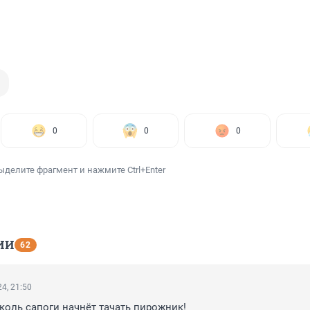
0
0
0
ыделите фрагмент и нажмите Ctrl+Enter
ИИ
62
4, 21:50
,коль сапоги начнёт тачать пирожник!