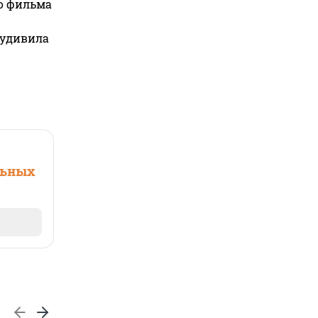
го фильма
 удивила
льных