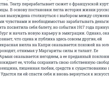
ства. Театр перерабатывает сюжет о французской курт
цы. В основу постановки легла история жизни русск
рая вынуждена столкнуться с выбором между служен
ими чувствами и необходимостью зарабатывать деньги.
та посвятила себя балету, но события 1917 года прин
бург и начать новую карьеру в эмиграции. Однако, о
ознает, что сцена и публика здесь совсем другие, ей
екрасная вилла на Капри оказывается похожей на зо
проходят, отнимая у Маргариты силы и талант. Ее
рман оказывается негодяем, а ее преданный поклонн
окидает ее, чтобы сохранить свою собственную свобод
женщина, лишенная любви, средств к существованию и
 Удастся ли ей спасти себя и вновь вернуться к искусс