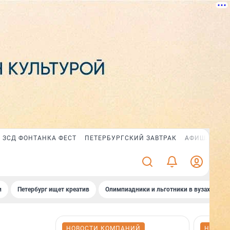
ЗСД ФОНТАНКА ФЕСТ
ПЕТЕРБУРГСКИЙ ЗАВТРАК
АФИША PLUS
и
Петербург ищет креатив
Олимпиадники и льготники в вузах СПб
НОВОСТИ КОМПАНИЙ
НОВОС