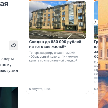
вая
Скидка до 880 000 рублей
Группа
на готовое жильё*
клиен
застро
Теперь квартиру в сданном ЖК
област
«Образцовый квартал 14» можно
ы оперы
купить со специальной скидкой.
Группа А
енному
победите
выступил
строител
Ленингра
номинац
клиенто
застройщ
6 августа, 18:00
6 августа,
области»