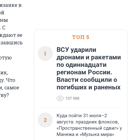
изанке в
ой
ием
 С
уждают ее
ТОП 5
казавшись
ВСУ ударили
1
дронами и ракетами
лотую
по одиннадцати
регионам России.
ик,
Власти сообщили о
у. Что
погибших и раненых
, самое
тву?
107 988
Куда пойти 31 июля–2
2
августа: праздник флоксов,
«Пространственный сдвиг» у
Манежа и «Музыка мира»