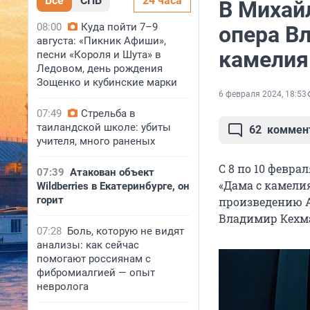
Все
СПБ
24 часа
В Михай
08:00
Куда пойти 7–9
опера В
августа: «Пикник Афиши»,
камелия
песни «Короля и Шута» в
Ледовом, день рождения
Зощенко и кубинские марки
6 февраля 2024, 18:53
07:49
Стрельба в
таиландской школе: убиты
62
коммен
учителя, много раненых
С 8 по 10 февр
07:39
Атакован объект
«Дама с камели
Wildberries в Екатеринбурге, он
горит
произведению 
Владимир Кехма
07:28
Боль, которую не видят
анализы: как сейчас
помогают россиянам с
фибромиалгией — опыт
невролога