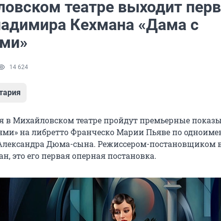
ловском театре выходит пер
ладимира Кехмана «Дама с
ми»
14 624
тария
аля в Михайловском театре пройдут премьерные показ
ями» на либретто Франческо Марии Пьяве по одноим
Александра Дюма-сына. Режиссером-постановщиком 
н, это его первая оперная постановка.