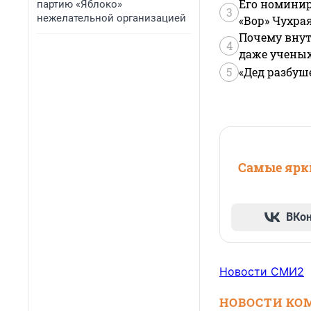
Его номинир
партию «Яблоко»
3
нежелательной организацией
«Вор» Чухра
Почему внут
4
даже учены
5
«Дед разбуш
Самые ярки
ВКо
Новости СМИ2
НОВОСТИ КО