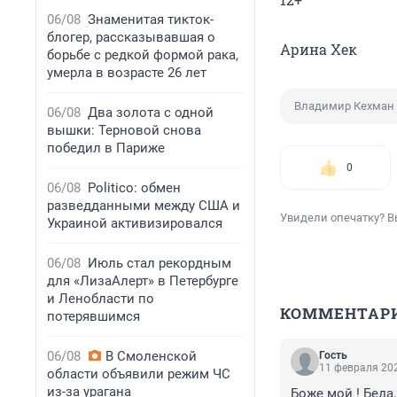
06/08
Знаменитая тикток-
блогер, рассказывавшая о
Арина Хек
борьбе с редкой формой рака,
умерла в возрасте 26 лет
Владимир Кехман
06/08
Два золота с одной
вышки: Терновой снова
победил в Париже
0
06/08
Politico: обмен
разведданными между США и
Увидели опечатку? В
Украиной активизировался
06/08
Июль стал рекордным
для «ЛизаАлерт» в Петербурге
и Ленобласти по
КОММЕНТАР
потерявшимся
06/08
В Смоленской
Гость
11 февраля 202
области объявили режим ЧС
из-за урагана
Боже мой ! Беда