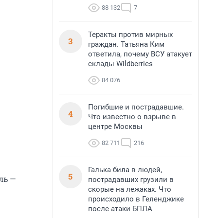
88 132
7
Теракты против мирных
3
граждан. Татьяна Ким
ответила, почему ВСУ атакует
склады Wildberries
84 076
Погибшие и пострадавшие.
4
Что известно о взрыве в
центре Москвы
82 711
216
Галька била в людей,
5
ль —
пострадавших грузили в
скорые на лежаках. Что
происходило в Геленджике
после атаки БПЛА