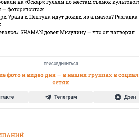
овали на «Оскар»: гуляем по местам съемок культово
я — фоторепортаж
ри Урана и Нептуна идут дожди из алмазов? Разгадка
х
евался»: SHAMAN довел Мизулину — что он натворил
ПРИСОЕДИНИТЬСЯ
е фото и видео дня — в наших группах в социа
сетях
нтакте
Телеграм
Дзен
МПАНИЙ