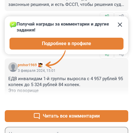
законные решения, и есть ФССП, чтобы решения суда 
исполнять... зачем какие-то посторонние в этом 
+0
–0
процессе? вы же в театрах Шаурму не продаёте во 
время представления...
Получай награды за комментарии и другие 
Гость
3 февраля 2024, 23:24
задания!
1200 за уход за престарелыми старше 80ти ни разу не 
Подробнее в профиле
индексировался. позорище( не власть а крохоборы
+0
–0
prohor1969
3 февраля 2024, 15:01
ЕДВ инвалидам 1-й группы выросла с 4 957 рублей 95 
копеек до 5 324 рублей 84 копеек. 

Это позорище
+2
–0
Читать все комментарии