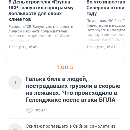
В День строителя «Группа
Во что инвестиру
ЛСР» запустила программу
Северной столице
лояльности для своих
году
клиентов
По данным IBC Real Estat
инвестиций в недвижим
Раздел «ЛСР. Бонус» уже появился в
Петербурге в I полугоди
личном кабинете пользователей
лидирует жилье, на кот
мобильного приложения «ЛСР» на
приходится 51% (или 22 
смартфонах.
объёма всех заключённ
10 августа, 16:49
10 августа, 16:31
ТОП 5
Галька била в людей,
1
пострадавших грузили в скорые
на лежаках. Что происходило в
Геленджике после атаки БПЛА
102 471
Экипаж пропавшего в Сибири самолета из