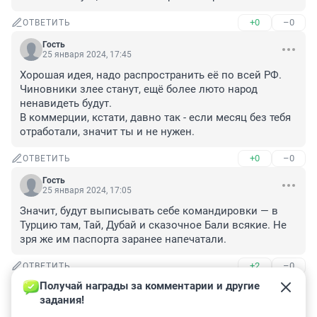
+0
–0
ОТВЕТИТЬ
Гость
25 января 2024, 17:45
Хорошая идея, надо распространить её по всей РФ. 
Чиновники злее станут, ещё более люто народ 
ненавидеть будут. 

В коммерции, кстати, давно так - если месяц без тебя 
отработали, значит ты и не нужен.
+0
–0
ОТВЕТИТЬ
Гость
25 января 2024, 17:05
Значит, будут выписывать себе командировки — в 
Турцию там, Тай, Дубай и сказочное Бали всякие. Не 
зря же им паспорта заранее напечатали.
+2
–0
ОТВЕТИТЬ
Получай награды за комментарии и другие 
Гость
25 января 2024, 16:49
задания!