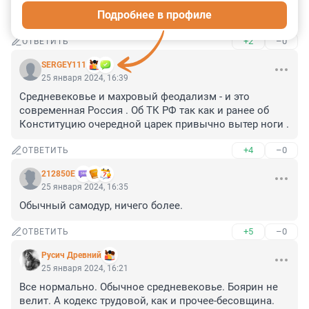
Прекратите апеллировать к ТК РФ. Он касается 
Подробнее в профиле
людей, а это чиновники.
+2
–0
ОТВЕТИТЬ
SERGEY111
25 января 2024, 16:39
Средневековье и махровый феодализм - и это 
современная Россия . Об ТК РФ так как и ранее об 
Конституцию очередной царек привычно вытер ноги .
+4
–0
ОТВЕТИТЬ
212850Е
25 января 2024, 16:35
Обычный самодур, ничего более.
+5
–0
ОТВЕТИТЬ
Русич Древний
25 января 2024, 16:21
Все нормально. Обычное средневековье. Боярин не 
велит. А кодекс трудовой, как и прочее-бесовщина.