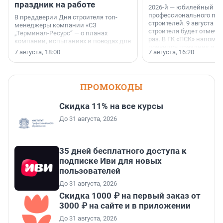
праздник на работе
2026-й — юбилейный го
профессионального пр
В преддверии Дня строителя топ-
строителей. 9 августа 2
менеджеры компании «СЗ
строителя будет отмечат
„Терминал-Ресурс“ — о планах
раз. В ГК «ПСК» напомни
компании, испытаниях и поводах для
появился праздник и к
осторожного оптимизма.
7 августа, 18:00
7 августа, 16:20
поменялась роль строит
ПРОМОКОДЫ
Скидка 11% на все курсы
До 31 августа, 2026
35 дней бесплатного доступа к
подписке Иви для новых
пользователей
До 31 августа, 2026
Скидка 1000 ₽ на первый заказ от
3000 ₽ на сайте и в приложении
До 31 августа, 2026