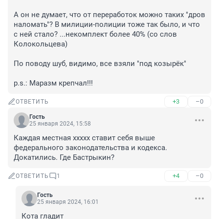
А он не думает, что от переработок можно таких "дров 
наломать"? В милиции-полиции тоже так было, и что 
с ней стало? ...некомплект более 40% (со слов 
Колокольцева)

По поводу шуб, видимо, все взяли "под козырёк"

p.s.: Маразм крепчал!!!
+3
–0
ОТВЕТИТЬ
Гость
25 января 2024, 15:58
Каждая местная ххххх ставит себя выше 
федерального законодательства и кодекса. 
Докатились. Где Бастрыкин?
+4
–0
ОТВЕТИТЬ
1
Гость
25 января 2024, 16:01
Кота гладит