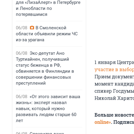
для «ЛизаАлерт» в Петербурге
и Ленобласти по
потерявшимся
06/08
В Смоленской
области объявили режим ЧС
из-за урагана
06/08
Экс-депутат Ано
Туртиайнен, получивший
1 января Центр
статус беженца в РФ,
участие в выбо
обвиняется в Финляндии в
Прием докумен
совершении финансовых
преступлений
момент канди
спикер Госдумы
06/08
«От этого зависит ваша
Николай Харито
жизнь»: эксперт назвал
навык, который нужно
Больше новост
развивать людям старше 60
лет
online»
. Подпис