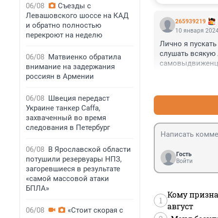
06/08
Съезды с
Левашовского шоссе на КАД
265939219
и обратно полностью
10 января 2024
перекроют на неделю
Лично я пускать
слушать всякую 
06/08
Матвиенко обратила
самовыдвиженц
внимание на задержания
россиян в Армении
06/08
Швеция передаст
Украине танкер Caffa,
захваченный во время
следования в Петербург
06/08
В Ярославской области
Гость
потушили резервуары НПЗ,
Войти
загоревшиеся в результате
«самой массовой атаки
БПЛА»
Кому призна
1
август
06/08
«Стоит скорая с