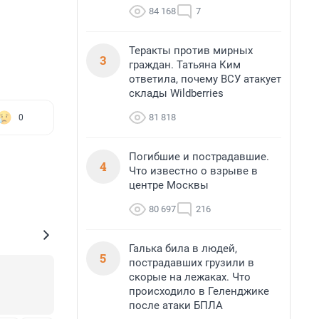
84 168
7
Теракты против мирных
3
граждан. Татьяна Ким
ответила, почему ВСУ атакует
склады Wildberries
81 818
0
Погибшие и пострадавшие.
4
Что известно о взрыве в
центре Москвы
80 697
216
Галька била в людей,
5
пострадавших грузили в
скорые на лежаках. Что
происходило в Геленджике
после атаки БПЛА