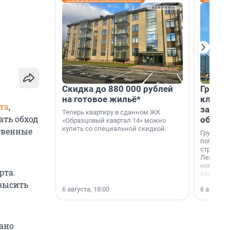
Скидка до 880 000 рублей
Группа
на готовое жильё*
клиен
та
,
застро
Теперь квартиру в сданном ЖК
ать обход
област
«Образцовый квартал 14» можно
купить со специальной скидкой.
твенные
Группа А
победите
строител
Ленингра
номинац
рта.
клиенто
застройщ
высить
6 августа, 18:00
6 августа,
области»
ано