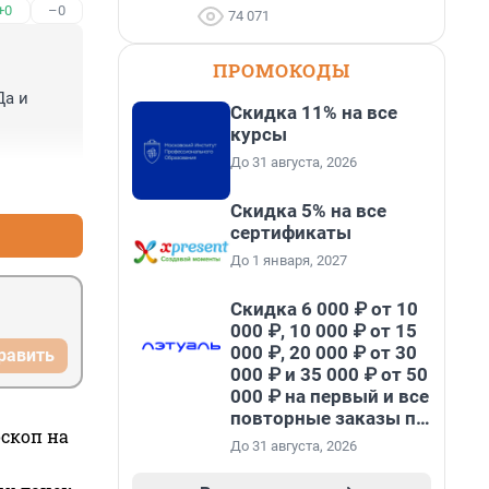
+0
–0
74 071
ПРОМОКОДЫ
а и 
Скидка 11% на все
курсы
До 31 августа, 2026
+0
–0
Скидка 5% на все
сертификаты
До 1 января, 2027
Скидка 6 000 ₽ от 10
000 ₽, 10 000 ₽ от 15
000 ₽, 20 000 ₽ от 30
равить
000 ₽ и 35 000 ₽ от 50
000 ₽ на первый и все
повторные заказы по
оскоп на
промокоду НАБЕРИ
До 31 августа, 2026