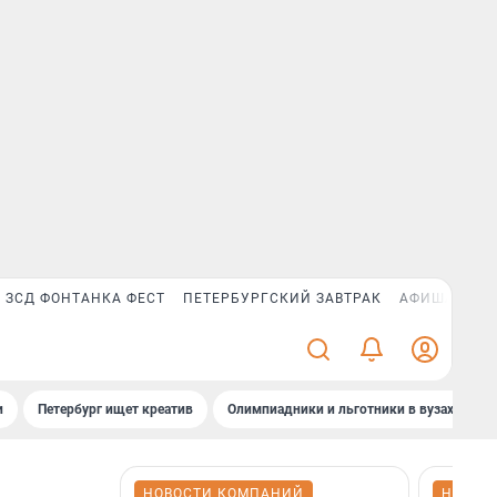
ЗСД ФОНТАНКА ФЕСТ
ПЕТЕРБУРГСКИЙ ЗАВТРАК
АФИША PLUS
и
Петербург ищет креатив
Олимпиадники и льготники в вузах СПб
НОВОСТИ КОМПАНИЙ
НОВОС