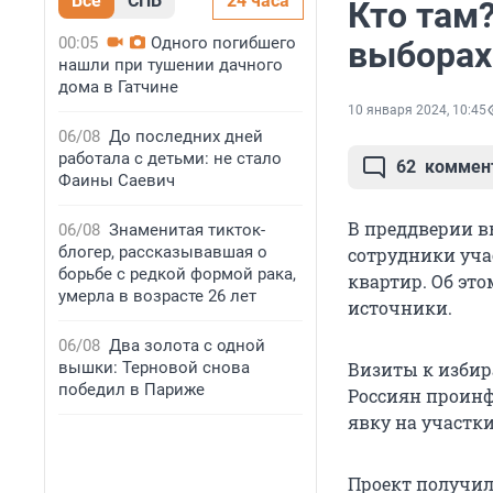
Все
СПБ
24 часа
Кто там
00:05
Одного погибшего
выборах
нашли при тушении дачного
дома в Гатчине
10 января 2024, 10:45
06/08
До последних дней
работала с детьми: не стало
62
коммен
Фаины Саевич
В преддверии в
06/08
Знаменитая тикток-
блогер, рассказывавшая о
сотрудники уча
борьбе с редкой формой рака,
квартир. Об эт
умерла в возрасте 26 лет
источники.
06/08
Два золота с одной
вышки: Терновой снова
Визиты к избир
победил в Париже
Россиян проинф
явку на участки
Проект получил