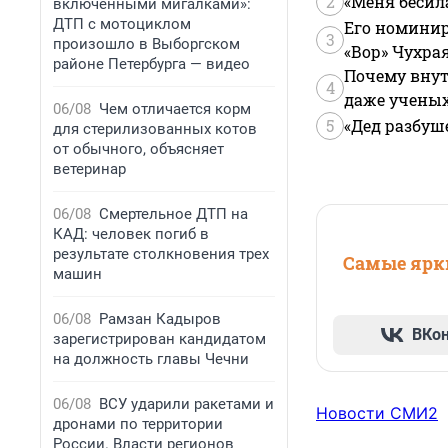
2
«Меня бесил
включенными мигалками»:
ДТП с мотоциклом
Его номинир
3
произошло в Выборгском
«Вор» Чухра
районе Петербурга — видео
Почему внут
4
даже учены
06/08
Чем отличается корм
5
«Дед разбуш
для стерилизованных котов
от обычного, объясняет
ветеринар
06/08
Смертельное ДТП на
КАД: человек погиб в
результате столкновения трех
Самые ярки
машин
06/08
Рамзан Кадыров
ВКо
зарегистрирован кандидатом
на должность главы Чечни
06/08
ВСУ ударили ракетами и
Новости СМИ2
дронами по территории
России. Власти регионов