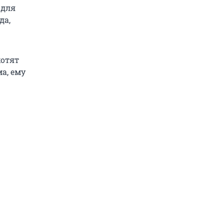
 для
да,
хотят
а, ему