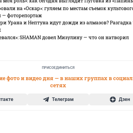
а моя роль»: как сегодня выглядит Пуговка из «Папин
овали на «Оскар»: гуляем по местам съемок культово
я — фоторепортаж
ри Урана и Нептуна идут дожди из алмазов? Разгадка
х
евался»: SHAMAN довел Мизулину — что он натворил
ПРИСОЕДИНИТЬСЯ
е фото и видео дня — в наших группах в социа
сетях
нтакте
Телеграм
Дзен