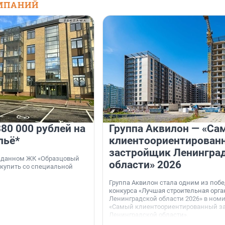
МПАНИЙ
80 000 рублей на
Группа Аквилон — «Са
льё*
клиентоориентирован
застройщик Ленингра
 сданном ЖК «Образцовый
области» 2026
 купить со специальной
Группа Аквилон стала одним из поб
конкурса «Лучшая строительная орг
Ленинградской области 2026» в ном
«Самый клиентоориентированный з
Ленинградской области».