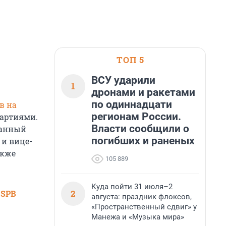
ТОП 5
ВСУ ударили
1
дронами и ракетами
по одиннадцати
в на
регионам России.
артиями.
Власти сообщили о
данный
погибших и раненых
и вице-
акже
105 889
Куда пойти 31 июля–2
2
 SPB
августа: праздник флоксов,
«Пространственный сдвиг» у
Манежа и «Музыка мира»