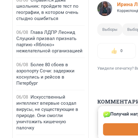
06/08
Справится даже
Ирина 
школьник: пройдите тест по
Корреспонд
географии, в котором очень
стыдно ошибиться
Выборы
Выбо
06/08
Глава ЛДПР Леонид
Слуцкий призвал признать
партию «Яблоко»
нежелательной организацией
0
06/08
Более 80 сбоев в
Увидели опечатку? В
аэропорту Сочи: задержки
коснулись и рейсов в
Петербург
06/08
Искусственный
КОММЕНТАР
интеллект впервые создал
вирусы, не существующие в
Получай наг
природе. Они смогли
Гость
10 января 2024
уничтожить кишечную
палочку
Сколько хат пос