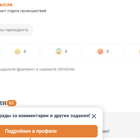
Лысак
ент отдела происшествий
ры президента
0
0
0
ыделите фрагмент и нажмите Ctrl+Enter
ИИ
62
рады за комментарии и другие задания!
, 22:03
Подробнее в профиле
ле таких визитов обнесут, одному богу известно!