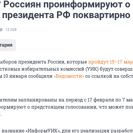
? Россиян проинформируют о
 президента РФ поквартирно
12 028
тария
ыборов президента России, которые
пройдут 15–17 мар
стковых избирательных комиссий (УИК) будут соверш
ом 10 января сообщили
«Ведомости»
со ссылкой на собс
ателям запланированы на период с 17 февраля по 7 ма
ормируют о предстоящем голосовании, что может по
.
 название «ИнформУИК», для его реализации разработ