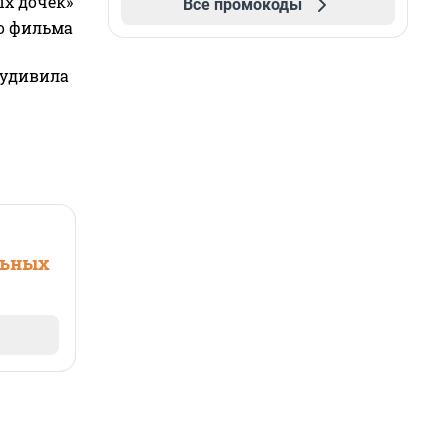
ых дочек»
Все промокоды
го фильма
 удивила
льных