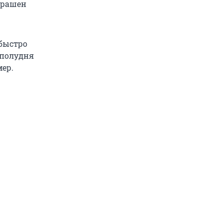
крашен
 быстро
 полудня
мер.