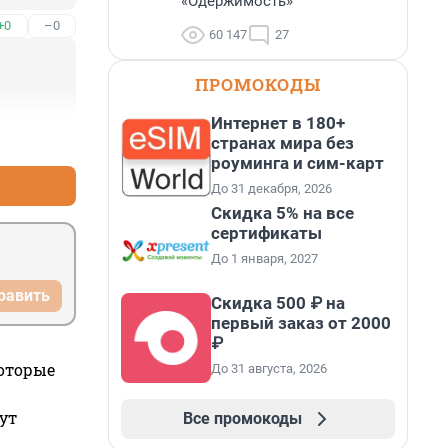
«Одержимость»
+0
–0
60 147
27
ПРОМОКОДЫ
Интернет в 180+
+1
–0
странах мира без
роуминга и сим-карт
До 31 декабря, 2026
Скидка 5% на все
сертификаты
До 1 января, 2027
равить
Скидка 500 ₽ на
первый заказ от 2000
₽
которые
До 31 августа, 2026
ут
Все промокоды