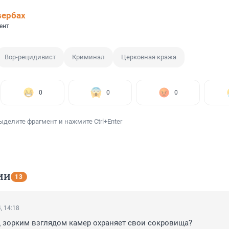
вербах
ент
Вор-рецидивист
Криминал
Церковная кража
0
0
0
ыделите фрагмент и нажмите Ctrl+Enter
ИИ
13
, 14:18
 зорким взглядом камер охраняет свои сокровища?