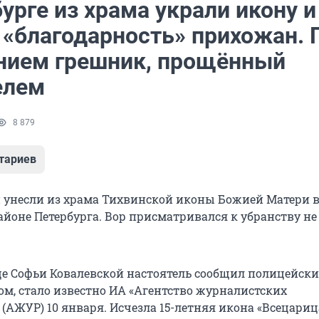
урге из храма украли икону и
 «благодарность» прихожан. 
нием грешник, прощённый
елем
8 879
тариев
унесли из храма Тихвинской иконы Божией Матери 
йоне Петербурга. Вор присматривался к убранству не
це Софьи Ковалевской настоятель сообщил полицейск
ом, стало известно ИА «Агентство журналистских
(АЖУР) 10 января. Исчезла 15-летняя икона «Всецариц