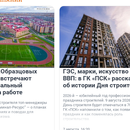
«Образцовых
ГЭС, марки, искусство
 встречают
ВВП: в ГК «ПСК» расск
нальный
об истории Дня строит
а работе
2026-й — юбилейный год профессио
праздника строителей. 9 августа 2026
 строителя топ-менеджеры
День строителя будет отмечаться в 70
минал-Ресурс“ — о планах
ГК «ПСК» напомнили о том, как появ
иях и поводах для
праздник и как поменялась роль
мизма.
строительства.
7 августа, 16:20