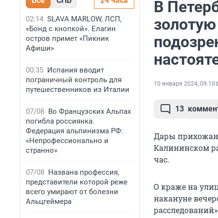
Все
СПБ
24 часа
В Петерб
02:14
SLAVA MARLOW, ЛСП,
золотую
«Бонд с кнопкой». Елагин
подозре
остров примет «Пикник
Афиши»
настоят
00:35
Испания вводит
пограничный контроль для
10 января 2024, 09:10
путешественников из Италии
13
коммен
07/08
Во Французских Альпах
погибла россиянка.
Федерация альпинизма РФ:
Дары прихожан 
«Непрофессионально и
Калининском ра
странно»
час.
07/08
Названа профессия,
представители которой реже
О краже на ули
всего умирают от болезни
накануне вечер
Альцгеймера
расследований» 