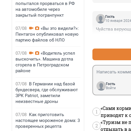
попытался прорваться в РФ
на автомобиле через
закрытый погранпункт
Гость
10 января 2024
07/08
«Вы это видели?»:
Чуйства верующ
Пентагон опубликовал новую
партию файлов об НЛО
07/08
«Водитель успел
выскочить». Машина дотла
сгорела в Петроградском
районе
07/08
В Германии над базой
Гость
Войти
бундесвера, где обслуживают
ЗРК Patriot, заметили
неизвестные дроны
«Сами корми
1
07/08
Как приготовить
приводят к 
настоящее мороженое дома: 3
«Туризм не 
2
проверенных рецепта
отдыхать в а