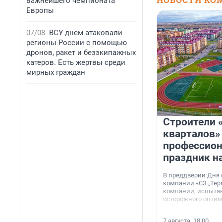
важнейшего чемпионата
Европы
07/08
ВСУ днем атаковали
регионы России с помощью
дронов, ракет и безэкипажных
катеров. Есть жертвы среди
мирных граждан
Строители 
кварталов»
профессио
праздник н
В преддверии Дня
компании «СЗ „Тер
компании, испытан
осторожного опти
7 августа, 18:00