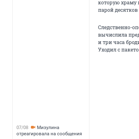
которую храму 
парой десятков
Следственно-оп
вычислила пред
и три часа брод
Уходил с пакето
07/08
Мизулина
отреагировала на сообщения