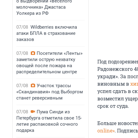
о выдворении «веселого
молочника» Джастаса
Уолкера из РФ
07/08
Wildberries включила
атаки БПЛА в страхование
заказов
07/08
Посетители «Ленты»
заметили острую нехватку
Под подозрение
овощей после пожара на
Радонежского 4
распределительном центре
укради». За пос
виновным в
хи
07/08
Участок трассы
успел сдать в с
«Скандинавия» под Выборгом
станет реверсивным
возместил ущер
срок от суда.
07/08
Пума Синди из
Петербурга отметила свое 15-
Больше новосте
летие распаковкой сочного
online»
. Подпис
подарка