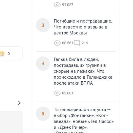
91 057
Погибшие и пострадавшие.
3
Что известно о взрыве в
центре Москвы
88 561
216
0
Галька била в людей,
4
пострадавших грузили в
скорые на лежаках. Что
происходило в Геленджике
после атаки БПЛА
82 681
15 телесериалов августа —
5
выбор «Фонтанки»: «Коп-
звезда», новые «Тед Лассо»
и «Джек Ричер»,