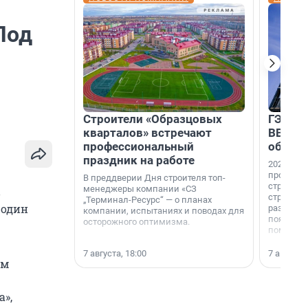
Под
Строители «Образцовых
ГЭС, м
кварталов» встречают
ВВП: в
профессиональный
об ист
праздник на работе
2026-й —
професси
В преддверии Дня строителя топ-
строителе
менеджеры компании «СЗ
в
строителя
„Терминал-Ресурс“ — о планах
 один
раз. В ГК
компании, испытаниях и поводах для
появился
осторожного оптимизма.
поменяла
7 августа, 18:00
7 августа,
им
а»,