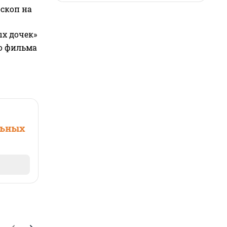
оскоп на
ых дочек»
го фильма
льных