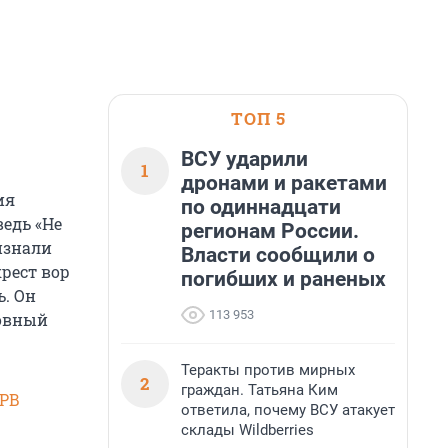
ТОП 5
ВСУ ударили
1
дронами и ракетами
ия
по одиннадцати
едь «Не
регионам России.
ризнали
Власти сообщили о
крест вор
погибших и раненых
ь. Он
113 953
ловный
Теракты против мирных
2
граждан. Татьяна Ким
SPB
ответила, почему ВСУ атакует
склады Wildberries