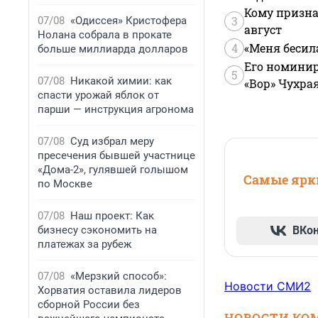
Кому призна
3
07/08
«Одиссея» Кристофера
август
Нолана собрала в прокате
4
«Меня бесил
больше миллиарда долларов
Его номинир
5
07/08
Никакой химии: как
«Вор» Чухра
спасти урожай яблок от
парши — инструкция агронома
07/08
Суд избрал меру
пресечения бывшей участнице
«Дома-2», гулявшей голышом
Самые ярки
по Москве
07/08
Наш проект: Как
бизнесу сэкономить на
ВКо
платежах за рубеж
07/08
«Мерзкий способ»:
Новости СМИ2
Хорватия оставила лидеров
сборной России без
НОВОСТИ КО