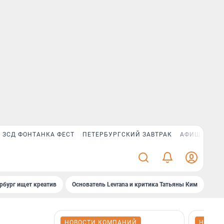
ЗСД ФОНТАНКА ФЕСТ
ПЕТЕРБУРГСКИЙ ЗАВТРАК
АФИША PLUS
рбург ищет креатив
Основатель Levrana и критика Татьяны Ким
Зач
НОВОСТИ КОМПАНИЙ
НОВОС