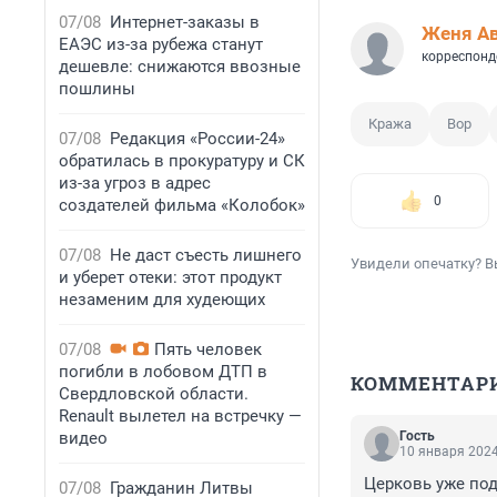
07/08
Интернет-заказы в
Женя А
ЕАЭС из-за рубежа станут
корреспонд
дешевле: снижаются ввозные
пошлины
Кража
Вор
07/08
Редакция «России-24»
обратилась в прокуратуру и СК
из-за угроз в адрес
0
создателей фильма «Колобок»
07/08
Не даст съесть лишнего
Увидели опечатку? В
и уберет отеки: этот продукт
незаменим для худеющих
07/08
Пять человек
погибли в лобовом ДТП в
КОММЕНТАР
Свердловской области.
Renault вылетел на встречку —
видео
Гость
10 января 2024
Церковь уже под
07/08
Гражданин Литвы