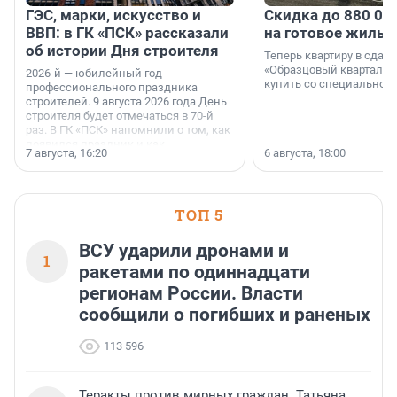
ГЭС, марки, искусство и
Скидка до 880 00
ВВП: в ГК «ПСК» рассказали
на готовое жильё
об истории Дня строителя
Теперь квартиру в сда
«Образцовый квартал 1
2026-й — юбилейный год
купить со специальной 
профессионального праздника
строителей. 9 августа 2026 года День
строителя будет отмечаться в 70-й
раз. В ГК «ПСК» напомнили о том, как
появился праздник и как
7 августа, 16:20
6 августа, 18:00
поменялась роль строительства.
ТОП 5
ВСУ ударили дронами и
1
ракетами по одиннадцати
регионам России. Власти
сообщили о погибших и раненых
113 596
Теракты против мирных граждан. Татьяна