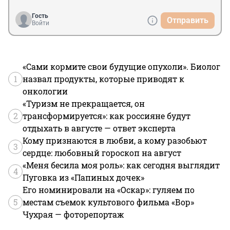
этих захолустий, вынуждены терять драгоценнейшее 
из принципа подать в суд за нарушение рассписания, 
время единственной жизни. Выход: чтобы жители 
то сейчас вы и справку для работодателя получить не 
Гость
Отправить
всех частей города были в равных условиях, нужно 
Войти
сможете. Ведь нет никакого рассписания и проблемы 
СРОЧНО провести линии метро и прямые 
пассажира это проблемы пассажира.
магистральные дороги.
«Сами кормите свои будущие опухоли». Биолог
1
назвал продукты, которые приводят к
онкологии
«Туризм не прекращается, он
2
трансформируется»: как россияне будут
отдыхать в августе — ответ эксперта
Кому признаются в любви, а кому разобьют
3
сердце: любовный гороскоп на август
«Меня бесила моя роль»: как сегодня выглядит
4
Пуговка из «Папиных дочек»
Его номинировали на «Оскар»: гуляем по
5
местам съемок культового фильма «Вор»
Чухрая — фоторепортаж