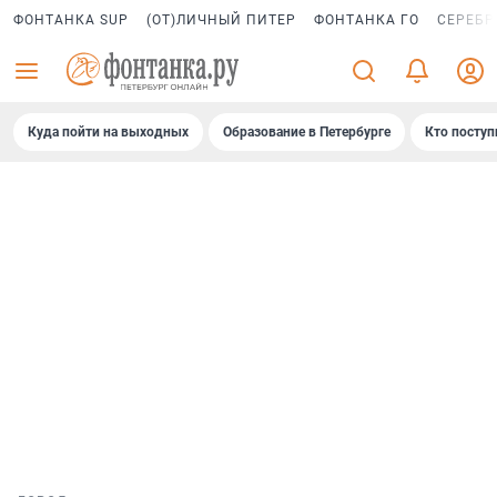
ФОНТАНКА SUP
(ОТ)ЛИЧНЫЙ ПИТЕР
ФОНТАНКА ГО
СЕРЕБР
Куда пойти на выходных
Образование в Петербурге
Кто поступ