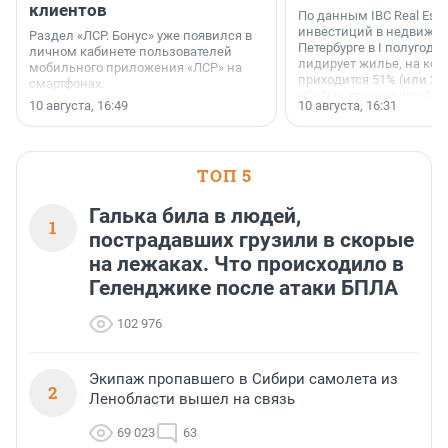
клиентов
По данным IBC Real Estat
инвестиций в недвижим
Раздел «ЛСР. Бонус» уже появился в
Петербурге в I полугоди
личном кабинете пользователей
лидирует жилье, на кот
мобильного приложения «ЛСР» на
приходится 51% (или 22 
смартфонах.
объёма всех заключённ
10 августа, 16:49
10 августа, 16:31
ТОП 5
Галька била в людей,
1
пострадавших грузили в скорые
на лежаках. Что происходило в
Геленджике после атаки БПЛА
102 976
Экипаж пропавшего в Сибири самолета из
2
Ленобласти вышел на связь
69 023
63