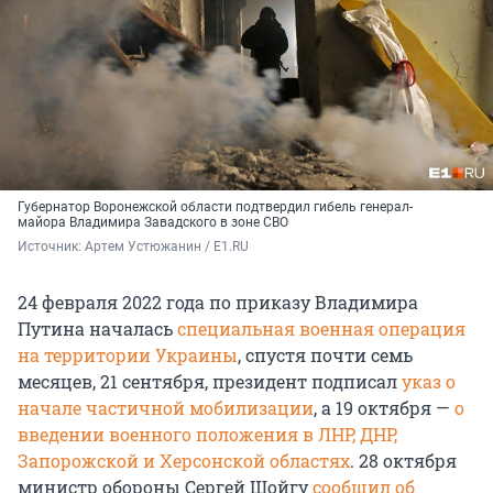
Губернатор Воронежской области подтвердил гибель генерал-
майора Владимира Завадского в зоне СВО
Источник: 
Артем Устюжанин / E1.RU
24 февраля 2022 года по приказу Владимира
Путина началась
специальная военная операция
на территории Украины
, спустя почти семь
месяцев, 21 сентября, президент подписал
указ о
начале частичной мобилизации
, а 19 октября —
о
введении военного положения в ЛНР, ДНР,
Запорожской и Херсонской областях
. 28 октября
министр обороны Сергей Шойгу
сообщил об