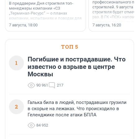
профессионального пр
В преддверии Дня строителя топ-
строителей. 9 августа 2
менеджеры компании «СЗ
строителя будет отмечат
„Терминал-Ресурс“ — о планах
раз. В ГК «ПСК» напомни
компании, испытаниях и поводах для
появился праздник и к
осторожного оптимизма.
7 августа, 18:00
7 августа, 16:20
поменялась роль строит
ТОП 5
Погибшие и пострадавшие. Что
1
известно о взрыве в центре
Москвы
90 961
217
Галька била в людей, пострадавших грузили
2
в скорые на лежаках. Что происходило в
Геленджике после атаки БПЛА
84 952