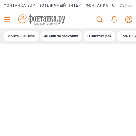
ФОНТАНКА SUP
(ОТ)ЛИЧНЫЙ ПИТЕР
ФОНТАНКА ГО
СЕРЕБР
Фонтан на Неве
40 млн за парковку
О чистоте рек
Топ-10, 