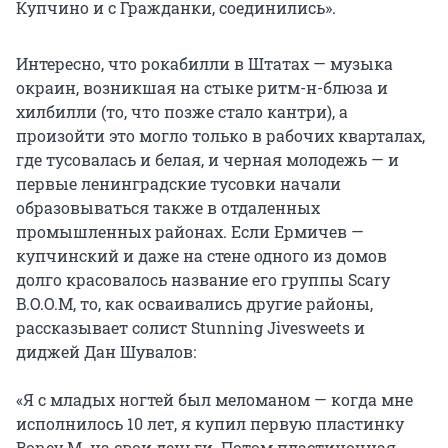
Купчино и с Гражданки, соединились».
Интересно, что рокабилли в Штатах — музыка
окраин, возникшая на стыке ритм-н-блюза и
хилбилли (то, что позже стало кантри), а
произойти это могло только в рабочих кварталах,
где тусовалась и белая, и черная молодежь — и
первые ленинградские тусовки начали
образовываться также в отдаленных
промышленных районах. Если Ермичев —
купчинский и даже на стене одного из домов
долго красовалось название его группы Scary
B.O.O.M, то, как осваивались другие районы,
рассказывает солист Stunning Jivesweets и
диджей Дан Шувалов:
«Я с младых ногтей был меломаном — когда мне
исполнилось 10 лет, я купил первую пластинку
Boney M. на свои деньги. Потом пластиночная