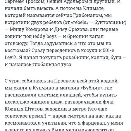
Сергеем Троссом, Лешей Адольфом и другими. И
начали быть вместе. А потом на Климате,
который называется сейчас Грибоналом, мы
встретили двух ребелов (от «rebels» — бунтовщики)
— Мишу Комарова и Диму Орехова, они первые
ходили под teddy boys — и бриолин капал
отовсюду. Тогда задумались: а что это мы на
костюмах? Сразу переоделись в косухи и 501-е
Levi’s. Я начал покупать рокабилли, кантри, буги —
и началась глобальная туса.
С утра, собираясь на Просвете всей этой кодлой,
мы ехали в Купчино в магазин «Бублик», где
распихивали локтями алкашей, чтобы купить
несколько ящиков пива, разворачивали флаг
Южных Штатов, заходили в метро (это еще
советское время!) — народ смотрел на нас, как на
космонавтов, а учитывая, что я фарцевал, у меня
у одного из первых были черные «волосатые»