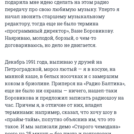
подарила мне идею сделать на этом радио
передачу про свою любимую музыку. Уперто я
начал звонить старшему музыкальному
редактору, тогда еще не было термина
«программный директор», Ване Боровикову.
Наяриваю, молодой, борзый, о чем-то
договариваюсь, но дело не двигается.
Декабрь 1991 года, выпиваю у друзей на
Петроградской, мороз лютый — я в косухе, на
манной каше, в белых носочках и с замершим
коком в бриолине. Приперся на «Радио Балтика»,
еще не было ни охраны — ничего, нашел-таки
Боровикова и предложил записать радиошоу на
час. Причем я, в отличие от них, владел
терминами: например, сказал, что хочу шоу в
«прайм-тайм», попутно объяснив им, что это
такое. И мы записали демо «Старого чемодана»
всего на 25 минут — без листа и подготовки.