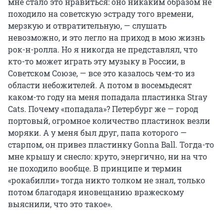
мне стало это нравиться: оно никаким образом не
походило на советскую эстраду того времени,
мерзкую и отвратительную, — слушать
невозможно, и это легло на приход в мою жизнь
рок-н-ролла. Но я никогда не представлял, что
кто-то может играть эту музыку в России, в
Советском Союзе, — все это казалось чем-то из
области небожителей. А потом в восемьдесят
каком-то году на меня попадала пластинка Stray
Cats. Почему «попадала»? Петербург же — город
портовый, огромное количество пластинок везли
моряки. А у меня был друг, папа которого —
старпом, он привез пластинку Gonna Ball. Тогда-то
мне крышу и снесло: круто, энергично, ни на что
не походило вообще. В принципе и термин
«рокабилли» тогда никто толком не знал, только
потом благодаря иновещанию вражескому
выяснили, что это такое».