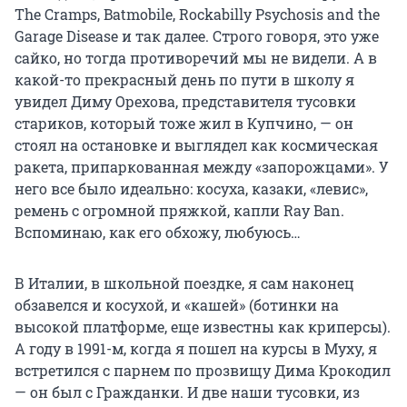
The Cramps, Batmobile, Rockabilly Psychosis and the
Garage Disease и так далее. Строго говоря, это уже
сайко, но тогда противоречий мы не видели. А в
какой-то прекрасный день по пути в школу я
увидел Диму Орехова, представителя тусовки
стариков, который тоже жил в Купчино, — он
стоял на остановке и выглядел как космическая
ракета, припаркованная между «запорожцами». У
него все было идеально: косуха, казаки, «левис»,
ремень с огромной пряжкой, капли Ray Ban.
Вспоминаю, как его обхожу, любуюсь…
В Италии, в школьной поездке, я сам наконец
обзавелся и косухой, и «кашей» (ботинки на
высокой платформе, еще известны как криперсы).
А году в 1991-м, когда я пошел на курсы в Муху, я
встретился с парнем по прозвищу Дима Крокодил
— он был с Гражданки. И две наши тусовки, из