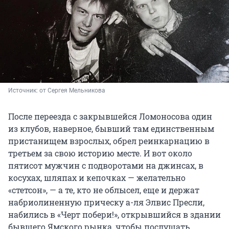
Источник: 
от Сергея Мельникова
После переезда с закрывшейся Ломоносова один
из клубов, наверное, бывший там единственным
пристанищем взрослых, обрел реинкарнацию в
третьем за свою историю месте. И вот около
пятисот мужчин с подворотами на джинсах, в
косухах, шляпах и кепочках — желательно
«стетсон», — а те, кто не облысел, еще и держат
набриолиненную прическу а-ля Элвис Пресли,
набились в «Черт побери!», открывшийся в здании
бывшего Ямского рынка, чтобы послушать