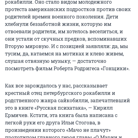
рокабилли. Оно стало видом молодежного
протеста американских подростков против своих
родителей времен военного поколения. Дети
хлебнули беззаботной жизни, которую им
отвоевали родители, им хотелось веселиться, и
они устали от скучных предков, вспоминавших
Вторую мировую. И с позицией заявляли: да, мы
тусим, да, катаемся на мотиках и клево живем,
слушая отвязную музыку, — достаточно
посмотреть фильм Роберта Родригеса «Гонщики».
Как все зарождалось у нас, рассказывает
крестный отец петербургского рокабилли и
родственного жанра сайкобилли, запечатлевший
это в книге «Русская психатака», — Кирилл
Ермичев. Кстати, эта книга была написана с
легкой руки его друга Ильи Стогова, в
произведении которого «Мачо не плачут»
прототипом главного героя главы «О Марии и