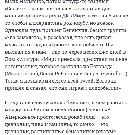
Майк Науменко, потом откуда-то выплыл
«Секрет». Потом появилась загадочная для
многих организация в ДК «Мир», которая была не
то чтобы альтернатива рок-клубу, но все же.
Однажды туда пришел Белянкин, басист группы
«2ва самолета», и рассказал, что есть дикая
музыка, которую играют с контрабасом. И я
вызвал их к нам — где-то через несколько дней в
Дом культуры «Мир» приехала представительная
организация, которая состояла из Богорада
(Meantraitors), Саши Рябоконя и Кощея (Swindlers).
Тогда я познакомился со всей тусой. Богорад
пришел и сказал, что они играют психобилли».
Представитель тусовки объясняет, в чем разница
между рокабилли и психобилли (сайко): «В
Америке все просто: если рокабилли — это
девчонки, пиво и машины, то сайко — это
девчонки, распиленные бензопилой ржавые