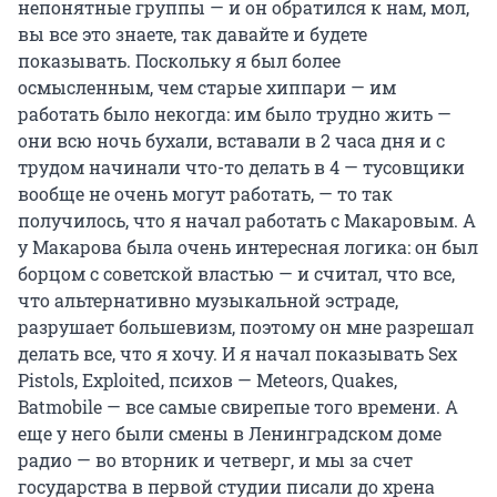
непонятные группы — и он обратился к нам, мол,
вы все это знаете, так давайте и будете
показывать. Поскольку я был более
осмысленным, чем старые хиппари — им
работать было некогда: им было трудно жить —
они всю ночь бухали, вставали в 2 часа дня и с
трудом начинали что-то делать в 4 — тусовщики
вообще не очень могут работать, — то так
получилось, что я начал работать с Макаровым. А
у Макарова была очень интересная логика: он был
борцом с советской властью — и считал, что все,
что альтернативно музыкальной эстраде,
разрушает большевизм, поэтому он мне разрешал
делать все, что я хочу. И я начал показывать Sex
Pistols, Exploited, психов — Meteors, Quakes,
Batmobile — все самые свирепые того времени. А
еще у него были смены в Ленинградском доме
радио — во вторник и четверг, и мы за счет
государства в первой студии писали до хрена