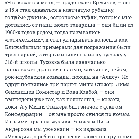
«Что касается меня, — продолжает Ермичев, — лет
в 15 я стал одеваться в клетчатую рубашку,
голубые джинсы, остроносые туфли, которые мне
достались от папы моего товарища — они были из
1960-х годов родом, тогда назывались
«готическими», и стал укладывать волосы в кок.
Ближайшими примерами для подражания были
трое парней, которые влились в нашу тусовку у
318-й школы. Тусовка была изначально
панковская: драповые пальто, хайкинги, пейсы,
рок-клубовские команды, походы на «Алису». Но
вдруг появились три парня: Миша Стажер, Дима
Семенищев-Комиссар и Вова Ковбой, — они
выглядели уже так, как полагается, — казаки,
коки. А у Миши Стажера был значок с флагом
Конфедерации — он мне просто снился по ночам.
И с ними пришла музыка: Элвиса и Пита
Андерсона мы уже знали — их издавала
«Мелодия», а ребята принесли кассеты с группами