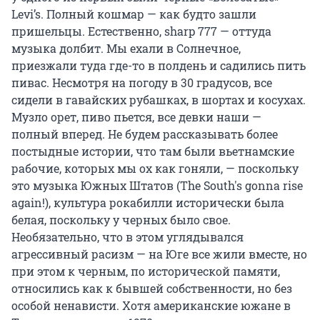
Levi’s. Полный кошмар — как будто зашли
пришельцы. Естественно, sharp 777 — оттуда
музыка долбит. Мы ехали в Солнечное,
приезжали туда где-то в полдень и садились пить
пивас. Несмотря на погоду в 30 градусов, все
сидели в гавайских рубашках, в шортах и косухах.
Музло орет, пиво пьется, все девки наши —
полный вперед. Не будем рассказывать более
постыдные истории, что там были вьетнамские
рабочие, которых мы ох как гоняли, — поскольку
это музыка Южных Штатов (The South's gonna rise
again!), культура рокабилли исторически была
белая, поскольку у черных было свое.
Необязательно, что в этом углядывался
агрессивный расизм — на Юге все жили вместе, но
при этом к черным, по исторической памяти,
относились как к бывшей собственности, но без
особой ненависти. Хотя американские южане в