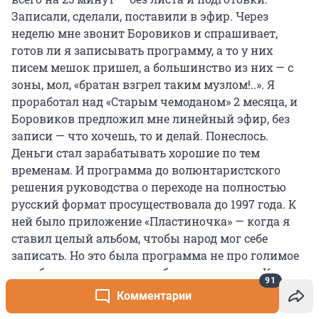
Записали, сделали, поставили в эфир. Через
неделю мне звонит Боровиков и спрашивает,
готов ли я записывать программу, а то у них
писем мешок пришел, а большинство из них — с
зоны, мол, «братан взгрел таким музлом!..». Я
проработал над «Старым чемоданом» 2 месяца, и
Боровиков предложил мне линейный эфир, без
записи — что хочешь, то и делай. Понеслось.
Деньги стал зарабатывать хорошие по тем
временам. И программа до волюнтаристского
решения руководства о переходе на полностью
русский формат просуществовала до 1997 года. К
ней было приложение «Пластиночка» — когда я
ставил целый альбом, чтобы народ мог себе
записать. Но это была программа не про голимое
рокабилли: у меня всегда был свинг, джаз. Как я
91
делал эту программу?.. Звонки друзьям за рубеж,
Комментарии
переводы описания на пластинках — я уже не