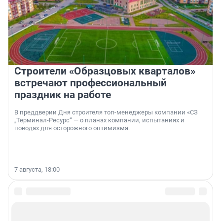
Строители «Образцовых кварталов»
встречают профессиональный
праздник на работе
В преддверии Дня строителя топ-менеджеры компании «СЗ
„Терминал-Ресурс“ — о планах компании, испытаниях и
поводах для осторожного оптимизма.
7 августа, 18:00