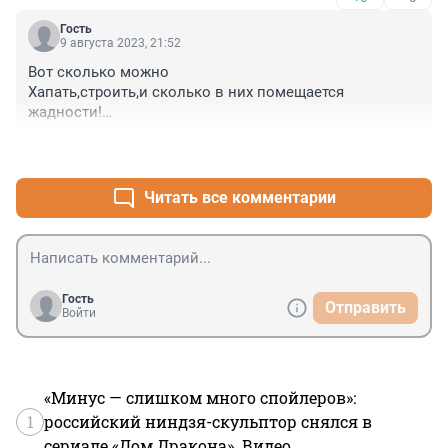
Гость
9 августа 2023, 21:52
Вот сколько можно

Хапать,строить,и сколько в них помещается 
жадности!

Зачем и для чего строят 

+0
–0
Церкви,,зачем гневят бога.Церкви- бизнес !

Все смешано с грязью ,

Нет веры ,потому что

Читать все комментарии
У власти жулики ,убийцы,воры !
Гость
Отправить
Войти
«Минус — слишком много спойлеров»:
1
российский ниндзя-скульптор снялся в
сериале «Дом Дракона». Видео