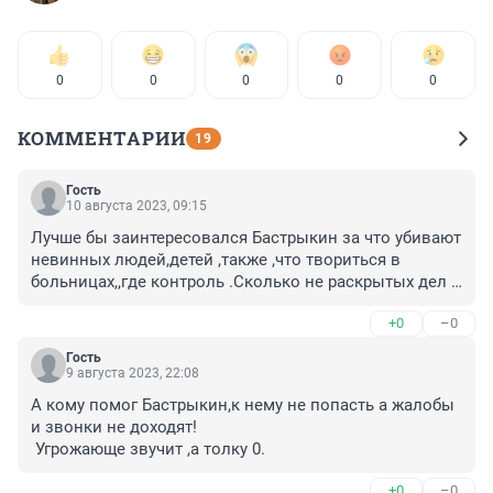
0
0
0
0
0
КОММЕНТАРИИ
19
Гость
10 августа 2023, 09:15
Лучше бы заинтересовался Бастрыкин за что убивают 
невинных людей,детей ,также ,что твориться в 
больницах,,где контроль .Сколько не раскрытых дел 
,все на тормоза спускают.
+0
–0
Гость
9 августа 2023, 22:08
А кому помог Бастрыкин,к нему не попасть а жалобы 
и звонки не доходят!

 Угрожающе звучит ,а толку 0.
+0
–0