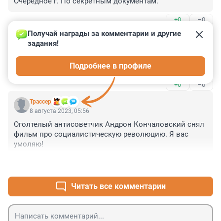
Очередное г. По секретным документам.
+0
–0
Получай награды за комментарии и другие 
Гость
9 августа 2023, 08:37
задания!
не было никакой революции. Антигосударственный 
Подробнее в профиле
переворот кучкой предателей.
+0
–0
Трассер
8 августа 2023, 05:56
Оголтелый антисоветчик Андрон Кончаловский снял 
фильм про социалистическую революцию. Я вас 
умоляю!
+1
–1
Читать все комментарии