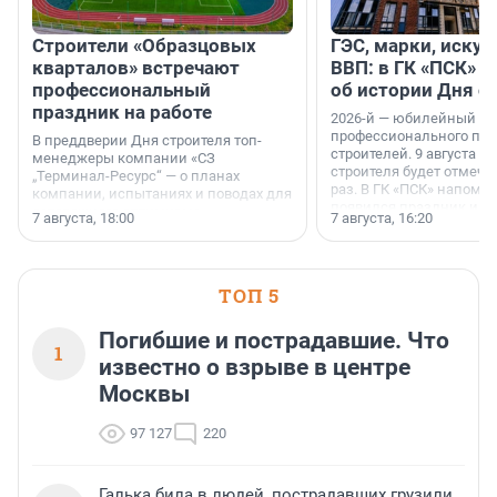
Строители «Образцовых
ГЭС, марки, искус
кварталов» встречают
ВВП: в ГК «ПСК» р
профессиональный
об истории Дня с
праздник на работе
2026-й — юбилейный го
профессионального пр
В преддверии Дня строителя топ-
строителей. 9 августа 2
менеджеры компании «СЗ
строителя будет отмечат
„Терминал-Ресурс“ — о планах
раз. В ГК «ПСК» напомни
компании, испытаниях и поводах для
появился праздник и к
осторожного оптимизма.
7 августа, 18:00
7 августа, 16:20
поменялась роль строит
ТОП 5
Погибшие и пострадавшие. Что
1
известно о взрыве в центре
Москвы
97 127
220
Галька била в людей, пострадавших грузили