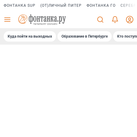
ФОНТАНКА SUP
(ОТ)ЛИЧНЫЙ ПИТЕР
ФОНТАНКА ГО
СЕРЕБР
Куда пойти на выходных
Образование в Петербурге
Кто поступ