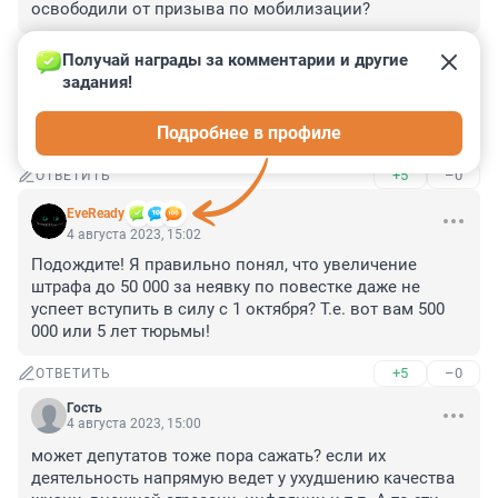
освободили от призыва по мобилизации?
+5
–0
ОТВЕТИТЬ
Получай награды за комментарии и другие 
задания!
Гость
4 августа 2023, 15:07
Подробнее в профиле
Лучше в тюрьму чем в чернозём.
+5
–0
ОТВЕТИТЬ
EveReady
4 августа 2023, 15:02
Подождите! Я правильно понял, что увеличение 
штрафа до 50 000 за неявку по повестке даже не 
успеет вступить в силу с 1 октября? Т.е. вот вам 500 
000 или 5 лет тюрьмы!
+5
–0
ОТВЕТИТЬ
Гость
4 августа 2023, 15:00
может депутатов тоже пора сажать? если их 
деятельность напрямую ведет у ухудшению качества 