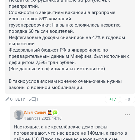
Нехватка сотрудников в июле затронула 42% 
предприятий. 

Сложности с закрытием вакансий в агропроме 
испытывают 59% компаний.

грузоперевозчики: На рынке сложилась нехватка 
порядка 60 тысяч водителей.

Нефтегазовые доходы снизились на 47% в годовом 
выражении

Федеральный бюджет РФ в январе-июне, по 
предварительным данным Минфина, был исполнен с 
дефицитом 2,595 трлн рублей. 

(Все данные из официальных источников) 

В таких условиях нам конечно очень-очень нужны 
законы о военной мобилизации.
+17
–0
ОТВЕТИТЬ
1
Илья_Саныч
4 августа 2023, 14:10
Настоящие, а не кремлёвские демографы 
поговаривают, что нас вовсе не 140млн, а где-то в 
районе 110. Плюс мы сейчас находимся в яме 