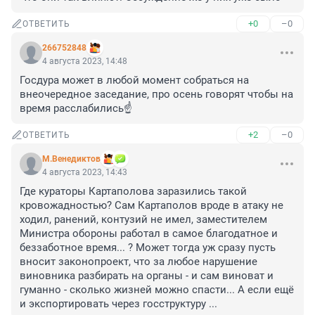
+0
–0
ОТВЕТИТЬ
266752848
4 августа 2023, 14:48
Госдура может в любой момент собраться на 
внеочередное заседание, про осень говорят чтобы на 
время расслабились☝️
+2
–0
ОТВЕТИТЬ
М.Венедиктов
4 августа 2023, 14:43
Где кураторы Картаполова заразились такой 
кровожадностью? Сам Картаполов вроде в атаку не 
ходил, ранений, контузий не имел, заместителем 
Министра обороны работал в самое благодатное и 
беззаботное время... ? Может тогда уж сразу пусть 
вносит законопроект, что за любое нарушение 
виновника разбирать на органы - и сам виноват и 
гуманно - сколько жизней можно спасти... А если ещё 
и экспортировать через госструктуру ...