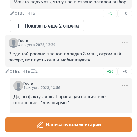
Можно подумать, что у нас в стране остался выбор.
+5
–0
ОТВЕТИТЬ
Показать ещё 2 ответа
Гость
4 августа 2023, 13:39
В единой россии членов порядка 3 млн., огромный 
ресурс, вот пусть они и мобилизуютя.
+26
–0
ОТВЕТИТЬ
2
Гость
4 августа 2023, 13:56
Да, по факту лишь 1 правящая партия, все 
остальные - "для ширмы".

И все "члены", имеющие офицерские чины ( и 
вероятно, боевой опыт), "ВУС" протирают штаны в 
Написать комментарий
ОГВ, ведомствах, руководстве на местах ?