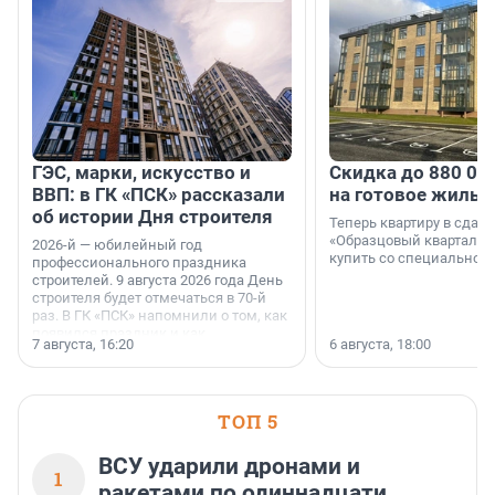
ГЭС, марки, искусство и
Скидка до 880 00
ВВП: в ГК «ПСК» рассказали
на готовое жильё
об истории Дня строителя
Теперь квартиру в сда
«Образцовый квартал 1
2026-й — юбилейный год
купить со специальной 
профессионального праздника
строителей. 9 августа 2026 года День
строителя будет отмечаться в 70-й
раз. В ГК «ПСК» напомнили о том, как
появился праздник и как
7 августа, 16:20
6 августа, 18:00
поменялась роль строительства.
ТОП 5
ВСУ ударили дронами и
1
ракетами по одиннадцати