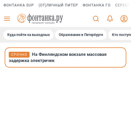
ФОНТАНКА SUP
(ОТ)ЛИЧНЫЙ ПИТЕР
ФОНТАНКА ГО
СЕРЕБР
Куда пойти на выходных
Образование в Петербурге
Кто поступ
На Финляндском вокзале массовая
СРОЧНО
задержка электричек