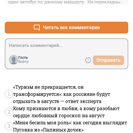
один автобус по данному маршруту . На перекладных 
- 3маршрутах , плюс пешая прогулка дошла к 20.30 
+0
–1
домой . Вот и почувствовала сестре маршруток с 
одного из 137!!😂
Читать все комментарии
Гость
Отправить
Войти
«Туризм не прекращается, он
1
трансформируется»: как россияне будут
отдыхать в августе — ответ эксперта
Кому признаются в любви, а кому разобьют
2
сердце: любовный гороскоп на август
«Меня бесила моя роль»: как сегодня выглядит
3
Пуговка из «Папиных дочек»