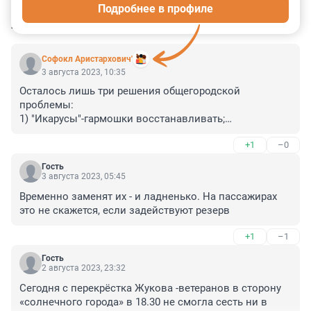
Подробнее в профиле
КОММЕНТАРИИ
59
Софокл Аристархович'
3 августа 2023, 10:35
Осталось лишь три решения общегородской 
проблемы:

1) "Икарусы"-гармошки восстанавливать;

2) К самокатам тележки крепить;

+1
–0
3) Таксистам-нелегалам статус "Рикша" присваивать.

Предлагаю провести референдум!!!
Гость
3 августа 2023, 05:45
Временно заменят их - и ладненько. На пассажирах 
это не скажется, если задействуют резерв
+1
–1
Гость
2 августа 2023, 23:32
Сегодня с перекрёстка Жукова -ветеранов в сторону 
«солнечного города» в 18.30 не смогла сесть ни в 