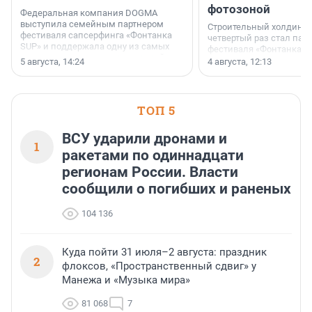
фотозоной
Федеральная компания DOGMA
выступила семейным партнером
Строительный холдинг 
фестиваля сапсерфинга «Фонтанка
четвертый раз стал пар
SUP» и поддержала одну из самых
фестиваля «Фонтанка S
ярких и романтичных номинаций —
раз компания стремится
5 августа, 14:24
4 августа, 12:13
«SUP-свадьба».
привезти корпоративну
и подарить настоящий 
посетителям фестиваля
необычной фотозоне.
ТОП 5
ВСУ ударили дронами и
1
ракетами по одиннадцати
регионам России. Власти
сообщили о погибших и раненых
104 136
Куда пойти 31 июля–2 августа: праздник
2
флоксов, «Пространственный сдвиг» у
Манежа и «Музыка мира»
81 068
7