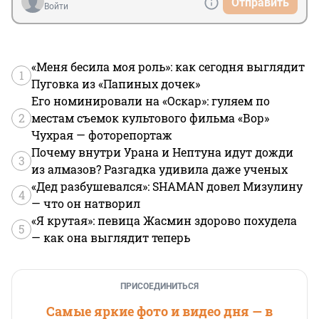
Отправить
Войти
«Меня бесила моя роль»: как сегодня выглядит
1
Пуговка из «Папиных дочек»
Его номинировали на «Оскар»: гуляем по
2
местам съемок культового фильма «Вор»
Чухрая — фоторепортаж
Почему внутри Урана и Нептуна идут дожди
3
из алмазов? Разгадка удивила даже ученых
«Дед разбушевался»: SHAMAN довел Мизулину
4
— что он натворил
«Я крутая»: певица Жасмин здорово похудела
5
— как она выглядит теперь
ПРИСОЕДИНИТЬСЯ
Самые яркие фото и видео дня — в