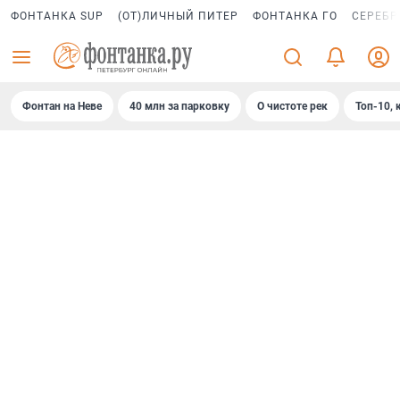
ФОНТАНКА SUP
(ОТ)ЛИЧНЫЙ ПИТЕР
ФОНТАНКА ГО
СЕРЕБР
Фонтан на Неве
40 млн за парковку
О чистоте рек
Топ-10, 