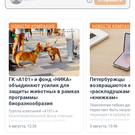
НОВОСТИ КОМПАНИЙ
НОВОСТИ КОМПАНИ
ГК «А101» и фонд «НИКА»
Петербуржцы
объединяют усилия для
возвращаются к
защиты животных в рамках
«раскладушкам» 
программы
«книжкам»
биоразнообразия
Технология гибких дисп
перестает быть нишевы
Группа компаний «А101» и
переходит в разряд вос
Благотворительный фонд помощи
повседневных решений
бездомным животным «НИКА»
заключили соглашение о
6 августа, 12:26
5 августа, 13:56
стратегическом сотрудничестве.