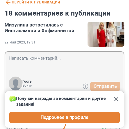
ПЕРЕЙТИ К ПУБЛИКАЦИИ
18 комментариев к публикации
Мизулина встретилась с
Инстасамкой и Хофманнитой
29 мая 2023, 19:31
Гость
Войти
Отправить
Получай награды за комментарии и другие 
задания!
Гость
20 ноября 2023, 07:06
Подробнее в профиле
Мизулина не должна заменять СК
+0
–0
ОТВЕТИТЬ