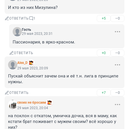
И кто из них Мизулина?
+5
–0
ОТВЕТИТЬ
1
Гость
29 мая 2023, 20:31
Пассионария, в ярко-красном.
+0
–0
ОТВЕТИТЬ
Alex_D
29 мая 2023, 20:09
Пускай объяснит зачем она и её т.н. лига в принципе 
нужны.
+7
–0
ОТВЕТИТЬ
своих не бросаем
29 мая 2023, 20:04
на поклон с откатом, умничка дочка, вся в маму, как 
кстати брат поживает с мужем своим? всё хорошо у 
них?