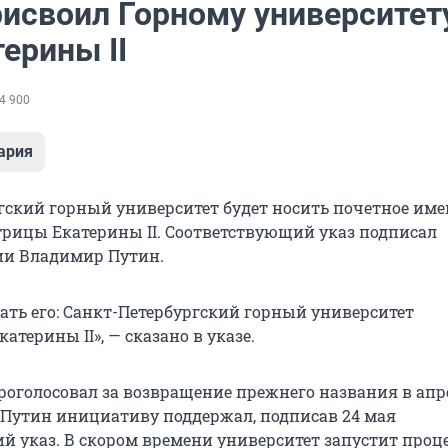
рисвоил Горному университет
ерины II
4 900
ария
гский горный университет будет носить почетное им
трицы Екатерины II. Соответствующий указ подписал
ии Владимир Путин.
ать его: Санкт-Петербургский горный университет
терины II», — сказано в указе.
роголосовал за возвращение прежнего названия в апр
 Путин инициативу поддержал, подписав 24 мая
й указ. В скором времени университет запустит проц