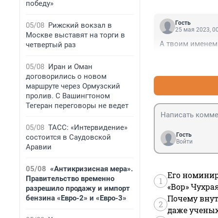
победу»
Гость
05/08
Рижский вокзал в
25 мая 2023, 0
Москве выставят на торги в
А твоим именем 
четвертый раз
05/08
Иран и Оман
договорились о новом
маршруте через Ормузский
пролив. С Вашингтоном
Тегеран переговоры не ведет
05/08
ТАСС: «Интервидение»
Гость
состоится в Саудовской
Войти
Аравии
05/08
«Антикризисная мера».
Его номинир
Правительство временно
1
«Вор» Чухра
разрешило продажу и импорт
Почему внут
бензина «Евро-2» и «Евро-3»
2
даже учены