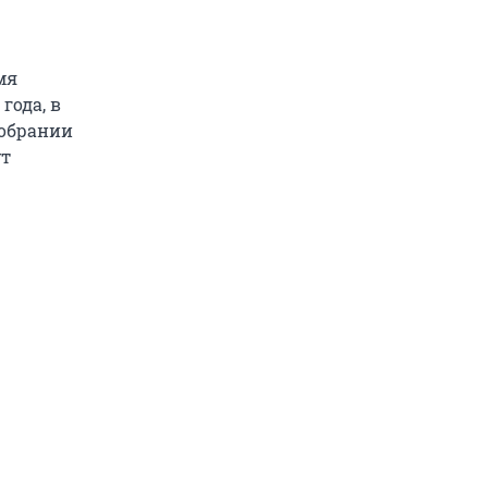
мя
года, в
собрании
ут