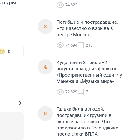
тратуры
74 822
Погибшие и пострадавшие.
3
Что известно о взрыве в
центре Москвы
74 594
215
0
Куда пойти 31 июля–2
4
августа: праздник флоксов,
«Пространственный сдвиг» у
Манежа и «Музыка мира»
72 829
7
Галька била в людей,
5
пострадавших грузили в
скорые на лежаках. Что
происходило в Геленджике
после атаки БПЛА