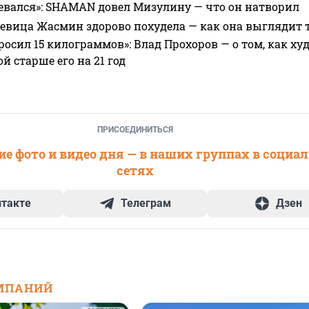
евался»: SHAMAN довел Мизулину — что он натворил
 певица Жасмин здорово похудела — как она выглядит 
росил 15 килограммов»: Влад Прохоров — о том, как худе
 старше его на 21 год
ПРИСОЕДИНИТЬСЯ
е фото и видео дня — в наших группах в социа
сетях
нтакте
Телеграм
Дзен
МПАНИЙ