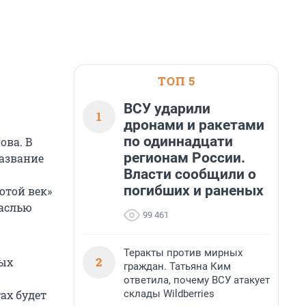
ТОП 5
ВСУ ударили
1
дронами и ракетами
по одиннадцати
ова. В
регионам России.
азвание
Власти сообщили о
погибших и раненых
отой век»
раслью
99 461
Теракты против мирных
2
вых
граждан. Татьяна Ким
ответила, почему ВСУ атакует
склады Wildberries
ах будет