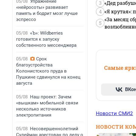
05/08
Упражнение
3
«Дед разбуш
«нейросоты» развивает
4
«Я крутая»:
память и бодрит мозг лучше
«За месяц сб
эспрессо
5
возлюбленной
05/08
«Ъ»: Wildberries
готовится к запуску
собственного мессенджера
05/08
Срок
благоустройства
Самые ярки
Колонистского пруда в
Пушкине сдвинулся на конец
августа
ВКо
05/08
Наш проект: Зачем
«вышкам» мобильной связи
несколько источников
Новости СМИ2
электропитания
НОВОСТИ КО
05/08
Несовершеннолетний
Сулейман арестован по делу о