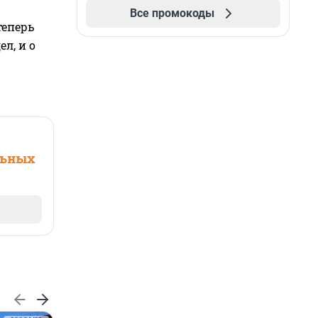
Все промокоды
теперь
л, и о
льных