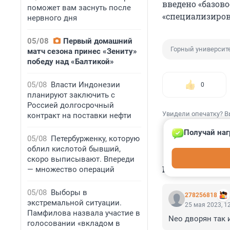
введено «базово
поможет вам заснуть после
«специализирова
нервного дня
05/08
Первый домашний
Горный университ
матч сезона принес «Зениту»
победу над «Балтикой»
05/08
Власти Индонезии
0
планируют заключить с
Россией долгосрочный
Увидели опечатку? В
контракт на поставки нефти
Получай наг
05/08
Петербурженку, которую
облил кислотой бывший,
скоро выписывают. Впереди
КОММЕНТАР
— множество операций
05/08
Выборы в
278256818
экстремальной ситуации.
25 мая 2023, 1
Памфилова назвала участие в
Neo дворян так 
голосовании «вкладом в