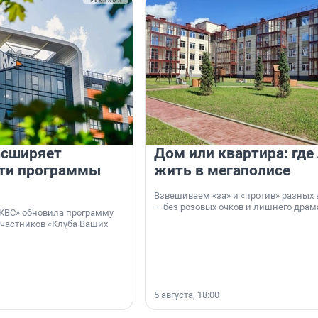
асширяет
Дом или квартира: где
ти программы
жить в мегаполисе
Взвешиваем «за» и «против» разных 
— без розовых очков и лишнего драм
КВС» обновила программу
участников «Клуба Ваших
5 августа, 18:00