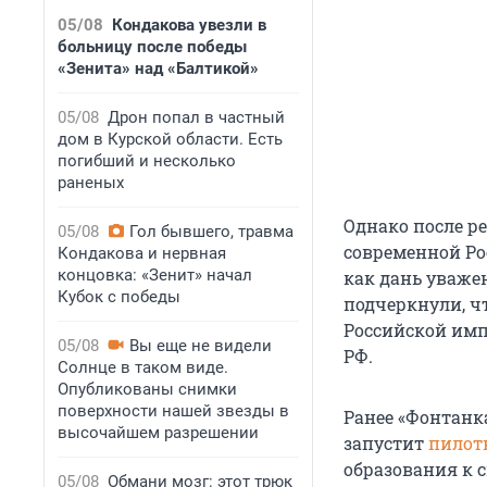
05/08
Кондакова увезли в
больницу после победы
«Зенита» над «Балтикой»
05/08
Дрон попал в частный
дом в Курской области. Есть
погибший и несколько
раненых
Однако после ре
05/08
Гол бывшего, травма
современной Ро
Кондакова и нервная
концовка: «Зенит» начал
как дань уважен
Кубок с победы
подчеркнули, ч
Российской имп
05/08
Вы еще не видели
РФ.
Солнце в таком виде.
Опубликованы снимки
поверхности нашей звезды в
Ранее «Фонтанк
высочайшем разрешении
запустит
пилот
образования к с
05/08
Обмани мозг: этот трюк