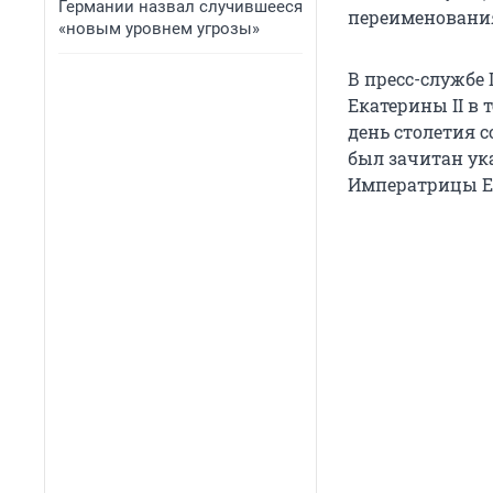
Германии назвал случившееся
переименования
«новым уровнем угрозы»
В пресс-службе
Екатерины II в 
день столетия 
был зачитан ук
Императрицы Ек