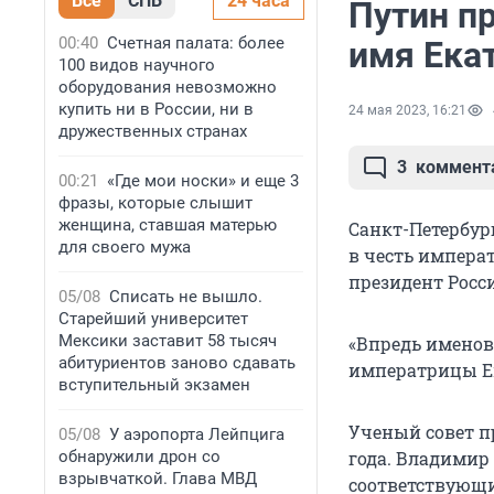
Все
СПБ
24 часа
Путин п
00:40
Счетная палата: более
имя Екат
100 видов научного
оборудования невозможно
купить ни в России, ни в
24 мая 2023, 16:21
дружественных странах
3
коммент
00:21
«Где мои носки» и еще 3
фразы, которые слышит
женщина, ставшая матерью
Санкт-Петербур
для своего мужа
в честь импера
президент Росс
05/08
Списать не вышло.
Старейший университет
Мексики заставит 58 тысяч
«Впредь именов
абитуриентов заново сдавать
императрицы Ека
вступительный экзамен
Ученый совет п
05/08
У аэропорта Лейпцига
обнаружили дрон со
года. Владимир
взрывчаткой. Глава МВД
соответствующи