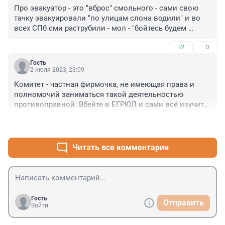
Про эвакуатор - это "вброс" смольного - сами свою 
тачку эвакуировали "по улицам слона водили" и во 
всех СПб сми раструбили - мол - "бойтесь будем 
эвакуировать! Ай ай ай!" По факту - все кто хочет 
+2
–0
стоят без номеров - законом не запрещено. Покажите 
хотя бы еще одни машину которую так эвакуируют 
Гость
или живой штраф за это дело.
2 июля 2023, 23:09
Комитет - частная фирмочка, не имеющая права и 
полномочий заниматься такой деятельностью 
противоправной. Вбейте в ЕГРЮЛ и сами всё изучите. 
Так что комитет рот закрой свой, парашкина контора 
+2
–0
частная. Люди не платите им, вообще игнорьте и 
жалуйтесь на них в суды и прокуратуру
Читать все комментарии
Гость
Отправить
Войти