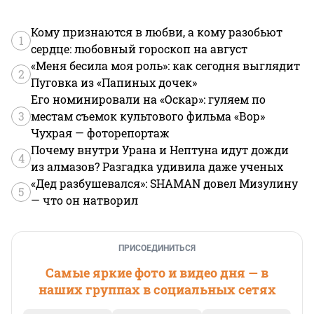
Кому признаются в любви, а кому разобьют
1
сердце: любовный гороскоп на август
«Меня бесила моя роль»: как сегодня выглядит
2
Пуговка из «Папиных дочек»
Его номинировали на «Оскар»: гуляем по
3
местам съемок культового фильма «Вор»
Чухрая — фоторепортаж
Почему внутри Урана и Нептуна идут дожди
4
из алмазов? Разгадка удивила даже ученых
«Дед разбушевался»: SHAMAN довел Мизулину
5
— что он натворил
ПРИСОЕДИНИТЬСЯ
Самые яркие фото и видео дня — в
наших группах в социальных сетях