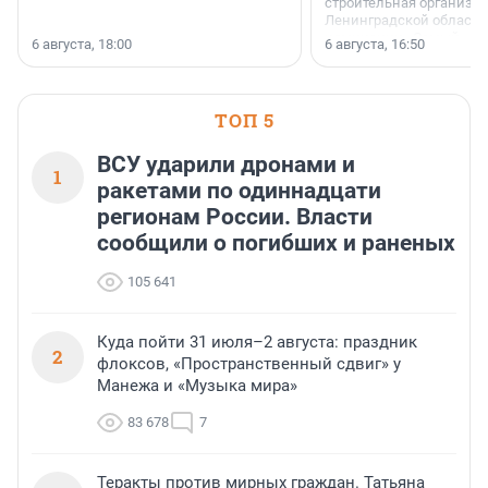
строительная организа
Ленинградской области 
номинации «Самый
6 августа, 18:00
6 августа, 16:50
клиентоориентированн
застройщик Ленинград
области».
ТОП 5
ВСУ ударили дронами и
1
ракетами по одиннадцати
регионам России. Власти
сообщили о погибших и раненых
105 641
Куда пойти 31 июля–2 августа: праздник
2
флоксов, «Пространственный сдвиг» у
Манежа и «Музыка мира»
83 678
7
Теракты против мирных граждан. Татьяна