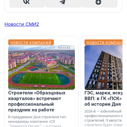
Новости СМИ2
НОВОСТИ КОМПАНИЙ
НОВОСТИ КОМПАНИ
Строители «Образцовых
ГЭС, марки, искус
кварталов» встречают
ВВП: в ГК «ПСК» р
профессиональный
об истории Дня с
праздник на работе
2026-й — юбилейный го
профессионального пр
В преддверии Дня строителя топ-
строителей. 9 августа 2
менеджеры компании «СЗ
строителя будет отмечат
„Терминал-Ресурс“ — о планах