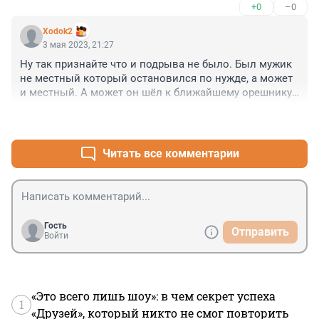
+0
–0
Xodok2
3 мая 2023, 21:27
Ну так признайте что и подрыва не было. Был мужик 
не местный который остановился по нужде, а может 
и местный. А может он шёл к ближайшему орешнику 
за новою метлой. Вот и все.
+1
–0
Читать все комментарии
Гость
Отправить
Войти
«Это всего лишь шоу»: в чем секрет успеха
1
«Друзей», который никто не смог повторить