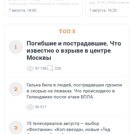
раз. В ГК «ПСК» напомни
компании, испытаниях и поводах для
появился праздник и к
осторожного оптимизма.
7 августа, 18:00
7 августа, 16:20
поменялась роль строит
ТОП 5
Погибшие и пострадавшие. Что
1
известно о взрыве в центре
Москвы
97 138
220
Галька била в людей, пострадавших грузили
2
в скорые на лежаках. Что происходило в
Геленджике после атаки БПЛА
90 517
15 телесериалов августа — выбор
3
«Фонтанки»: «Коп-звезда», новые «Тед