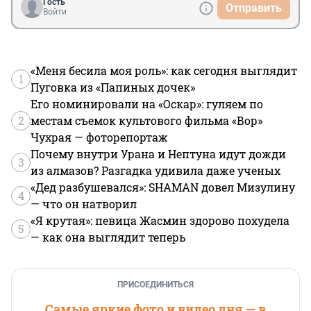
Гость
Отправить
Войти
«Меня бесила моя роль»: как сегодня выглядит
1
Пуговка из «Папиных дочек»
Его номинировали на «Оскар»: гуляем по
2
местам съемок культового фильма «Вор»
Чухрая — фоторепортаж
Почему внутри Урана и Нептуна идут дожди
3
из алмазов? Разгадка удивила даже ученых
«Дед разбушевался»: SHAMAN довел Мизулину
4
— что он натворил
«Я крутая»: певица Жасмин здорово похудела
5
— как она выглядит теперь
ПРИСОЕДИНИТЬСЯ
Самые яркие фото и видео дня — в