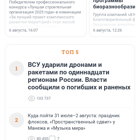
программы
Победителем профессионального
биоразнообразия
конкурса «Лучшая строительная
организация 2025 года» в номинации
Группа компаний «А101»
«За лучший проект комплексного
Благотворительный фо
развития территорий» стал жилой
бездомным животным 
микрорайон «Город Звёзд».
заключили соглашение
6 августа, 16:07
6 августа, 12:26
стратегическом сотрудн
ТОП 5
ВСУ ударили дронами и
1
ракетами по одиннадцати
регионам России. Власти
сообщили о погибших и раненых
103 737
Куда пойти 31 июля–2 августа: праздник
2
флоксов, «Пространственный сдвиг» у
Манежа и «Музыка мира»
80 455
7