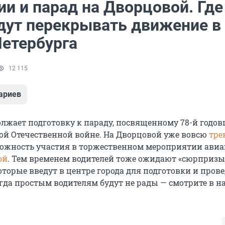
и и парад на Дворцовой. Где
удут перекрывать движение в
Петербурга
12 115
ариев
олжает подготовку к параду, посвященному 78-й годо
ой Отечественной войне. На Дворцовой уже вовсю
тре
зможность участия в торжественном мероприятии ави
ой
. Тем временем водителей тоже ожидают «сюрпризы
оторые введут в центре города для подготовки и пров
когда простым водителям будут не рады — смотрите в 