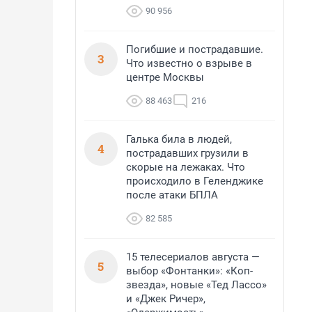
90 956
Погибшие и пострадавшие.
3
Что известно о взрыве в
центре Москвы
88 463
216
Галька била в людей,
4
пострадавших грузили в
скорые на лежаках. Что
происходило в Геленджике
после атаки БПЛА
82 585
15 телесериалов августа —
5
выбор «Фонтанки»: «Коп-
звезда», новые «Тед Лассо»
и «Джек Ричер»,