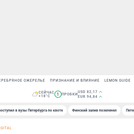
ЕРЕБРЯНОЕ ОЖЕРЕЛЬЕ
ПРИЗНАНИЕ И ВЛИЯНИЕ
LEMON GUIDE
USD 82,17
СЕЙЧАС
1
ПРОБКИ
+18°C
EUR 94,84
поступил в вузы Петербурга по квоте
Финский залив позеленел
Пете
GITAL