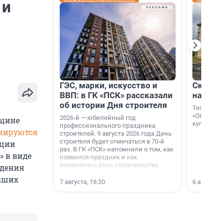
 и
ГЭС, марки, искусство и
Скидка
ВВП: в ГК «ПСК» рассказали
на гот
об истории Дня строителя
Теперь к
«Образцо
2026-й — юбилейный год
вщине
купить с
профессионального праздника
нируются
строителей. 9 августа 2026 года День
строителя будет отмечаться в 70-й
ации
раз. В ГК «ПСК» напомнили о том, как
» в виде
появился праздник и как
поменялась роль строительства.
едения
наших
7 августа, 16:20
6 августа,