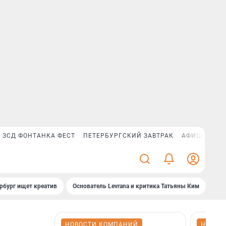
ЗСД ФОНТАНКА ФЕСТ
ПЕТЕРБУРГСКИЙ ЗАВТРАК
АФИША PLUS
рбург ищет креатив
Основатель Levrana и критика Татьяны Ким
Зач
НОВОСТИ КОМПАНИЙ
НОВОС