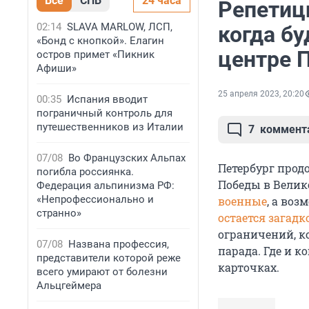
Все
СПБ
24 часа
Репетици
02:14
SLAVA MARLOW, ЛСП,
когда б
«Бонд с кнопкой». Елагин
центре 
остров примет «Пикник
Афиши»
25 апреля 2023, 20:20
00:35
Испания вводит
пограничный контроль для
путешественников из Италии
7
коммент
07/08
Во Французских Альпах
Петербург прод
погибла россиянка.
Победы в Велик
Федерация альпинизма РФ:
«Непрофессионально и
военные
, а во
странно»
остается загадк
ограничений, к
07/08
Названа профессия,
парада. Где и 
представители которой реже
карточках.
всего умирают от болезни
Альцгеймера