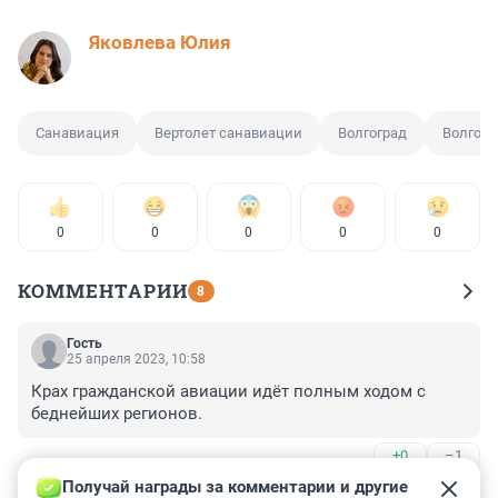
Яковлева Юлия
Санавиация
Вертолет санавиации
Волгоград
Волгогр
0
0
0
0
0
КОММЕНТАРИИ
8
Гость
25 апреля 2023, 10:58
Крах гражданской авиации идёт полным ходом с 
беднейших регионов.
+0
–1
Получай награды за комментарии и другие 
Гость