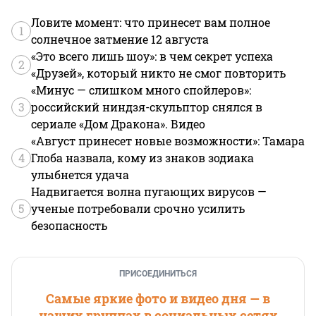
Ловите момент: что принесет вам полное
1
солнечное затмение 12 августа
«Это всего лишь шоу»: в чем секрет успеха
2
«Друзей», который никто не смог повторить
«Минус — слишком много спойлеров»:
3
российский ниндзя-скульптор снялся в
сериале «Дом Дракона». Видео
«Август принесет новые возможности»: Тамара
4
Глоба назвала, кому из знаков зодиака
улыбнется удача
Надвигается волна пугающих вирусов —
5
ученые потребовали срочно усилить
безопасность
ПРИСОЕДИНИТЬСЯ
Самые яркие фото и видео дня — в
наших группах в социальных сетях