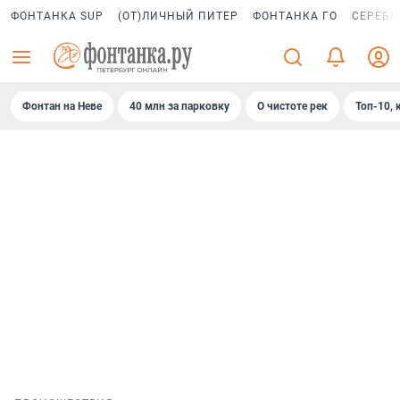
ФОНТАНКА SUP
(ОТ)ЛИЧНЫЙ ПИТЕР
ФОНТАНКА ГО
СЕРЕБР
Фонтан на Неве
40 млн за парковку
О чистоте рек
Топ-10, 