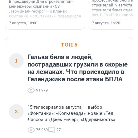
профессионального пр
В преддверии Дня строителя топ-
строителей. 9 августа 2
менеджеры компании «СЗ
строителя будет отмечат
„Терминал-Ресурс“ — о планах
раз. В ГК «ПСК» напомни
компании, испытаниях и поводах для
появился праздник и к
осторожного оптимизма.
7 августа, 18:00
7 августа, 16:20
поменялась роль строит
ТОП 5
Галька била в людей,
1
пострадавших грузили в скорые
на лежаках. Что происходило в
Геленджике после атаки БПЛА
91 979
15 телесериалов августа — выбор
2
«Фонтанки»: «Коп-звезда», новые «Тед
Лассо» и «Джек Ричер», «Одержимость»
75 969
27