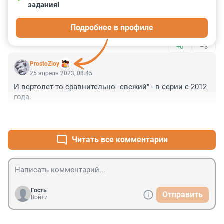
25 апреля 2023, 10:32
задания!
Очень удивило наличие у нас санавиации, наверное 
Подробнее в профиле
последний был вертолёт на всю страну...
+0
–3
ProstoZloy
25 апреля 2023, 08:45
И вертолет-то сравнительно "свежий" - в серии с 2012 
года.
+1
–0
Читать все комментарии
Гость
Отправить
Войти