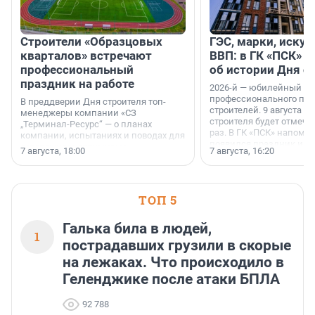
Строители «Образцовых
ГЭС, марки, искус
кварталов» встречают
ВВП: в ГК «ПСК» р
профессиональный
об истории Дня с
праздник на работе
2026-й — юбилейный го
профессионального пр
В преддверии Дня строителя топ-
строителей. 9 августа 2
менеджеры компании «СЗ
строителя будет отмечат
„Терминал-Ресурс“ — о планах
раз. В ГК «ПСК» напомни
компании, испытаниях и поводах для
появился праздник и к
осторожного оптимизма.
7 августа, 18:00
7 августа, 16:20
поменялась роль строит
ТОП 5
Галька била в людей,
1
пострадавших грузили в скорые
на лежаках. Что происходило в
Геленджике после атаки БПЛА
92 788