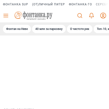
ФОНТАНКА SUP
(ОТ)ЛИЧНЫЙ ПИТЕР
ФОНТАНКА ГО
СЕРЕБР
Фонтан на Неве
40 млн за парковку
О чистоте рек
Топ-10, 