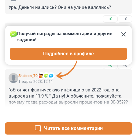
Ура. Деньги нашлись? Они на улице валялись?
+0
–0
Гость
1 марта 2023, 13:51
Получай награды за комментарии и другие 
задания!
Странные какие то повышения. Скажем, кто 
выработал стаж в 40 лет трудясь в значимых 
Подробнее в профиле
отраслях народного хозяйства: нефтегазовый сектор, 
переработка, промышленность, сельское хозяйство и 
+0
–0
др. ненамного больше получают тех, кто работал ,,на 
себя,,, кто работал на ,,серых зарплатах,,, кто вообще 5-
Shaloon_70
10 лет стаж имеет. Было б правильно учитывать 
1 марта 2023, 12:11
личный вклад, а не уравнивать пенсии.
"обгоняет фактическую инфляцию за 2022 год, она 
выросла на 11,9 %." Да ну! А объясните, пожалуйста, 
почему тогда расходы выросли процентов на 30-35???
+0
–0
Читать все комментарии