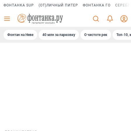
ФОНТАНКА SUP
(ОТ)ЛИЧНЫЙ ПИТЕР
ФОНТАНКА ГО
СЕРЕБР
Фонтан на Неве
40 млн за парковку
О чистоте рек
Топ-10, 