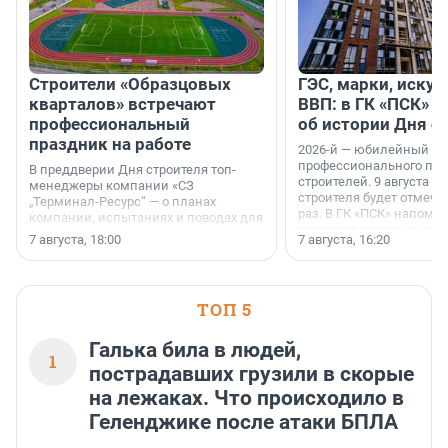
Строители «Образцовых
ГЭС, марки, искус
кварталов» встречают
ВВП: в ГК «ПСК» р
профессиональный
об истории Дня с
праздник на работе
2026-й — юбилейный го
профессионального пр
В преддверии Дня строителя топ-
строителей. 9 августа 2
менеджеры компании «СЗ
строителя будет отмечат
„Терминал-Ресурс“ — о планах
раз. В ГК «ПСК» напомни
компании, испытаниях и поводах для
появился праздник и к
осторожного оптимизма.
7 августа, 18:00
7 августа, 16:20
поменялась роль строит
ТОП 5
Галька била в людей,
1
пострадавших грузили в скорые
на лежаках. Что происходило в
Геленджике после атаки БПЛА