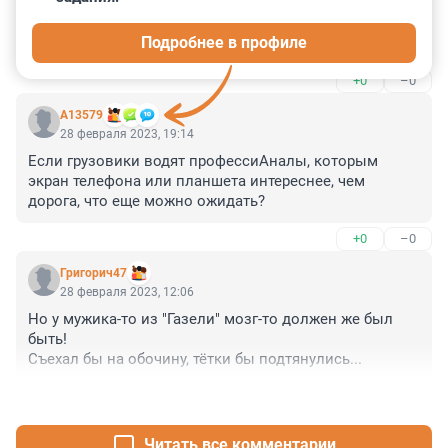
Убирают комментарий!

Подробнее в профиле
Как у нас любят считать: сколько миллионов раз чел 
безнаказанно по сути получил штрафов прежде, чем 
+0
–0
все закончилось смертельной аварией; сколько 
после аварии на КАД, ЗСД, М-11 пройдет минут 
А13579
прежде, чем участников ДТП собьет попутная 
28 февраля 2023, 19:14
машина...

Если грузовики водят профессиАналы, которым 
Если "табло в курсе" произошедшего ДТП, значит 
экран телефона или планшета интереснее, чем 
можно выслать наряд ДПС, машину специальной 
дорога, что еще можно ожидать?
службы, в конце концов, которые предотвратят этот 
"смертельный бильярд", сорганизуют людей, зачастую 
+0
–0
растерявшихся, раненых, находящихся в состоянии 
шока.
Григорич47
28 февраля 2023, 12:06
Но у мужика-то из "Газели" мозг-то должен же был 
быть!

Съехал бы на обочину, тётки бы подтянулись...
+3
–0
Читать все комментарии