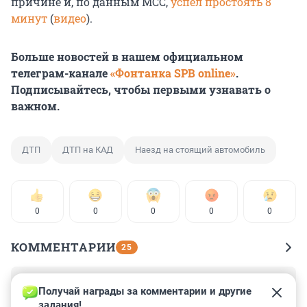
причине и, по данным МСС,
успел простоять 8
минут
(
видео
).
Больше новостей в нашем официальном
телеграм-канале
«Фонтанка SPB online»
.
Подписывайтесь, чтобы первыми узнавать о
важном.
ДТП
ДТП на КАД
Наезд на стоящий автомобиль
0
0
0
0
0
КОММЕНТАРИИ
25
Гость
1 марта 2023, 16:09
Получай награды за комментарии и другие 
задания!