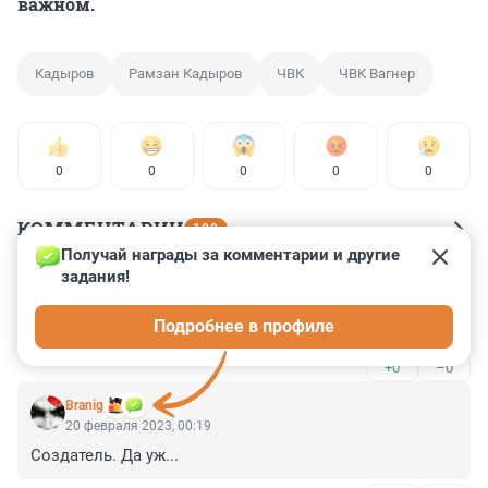
важном.
Кадыров
Рамзан Кадыров
ЧВК
ЧВК Вагнер
0
0
0
0
0
КОММЕНТАРИИ
108
Получай награды за комментарии и другие 
задания!
Гость
20 февраля 2023, 00:59
Подробнее в профиле
Путин, это продолжение Ельцина
+0
–0
Branig
20 февраля 2023, 00:19
Создатель. Да уж...