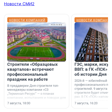
Новости СМИ2
НОВОСТИ КОМПАНИЙ
НОВОСТИ КОМПАНИ
Строители «Образцовых
ГЭС, марки, искус
кварталов» встречают
ВВП: в ГК «ПСК» р
профессиональный
об истории Дня с
праздник на работе
2026-й — юбилейный го
профессионального пр
В преддверии Дня строителя топ-
строителей. 9 августа 2
менеджеры компании «СЗ
строителя будет отмечат
„Терминал-Ресурс“ — о планах
раз. В ГК «ПСК» напомни
компании, испытаниях и поводах для
появился праздник и к
осторожного оптимизма.
7 августа, 18:00
7 августа, 16:20
поменялась роль строит