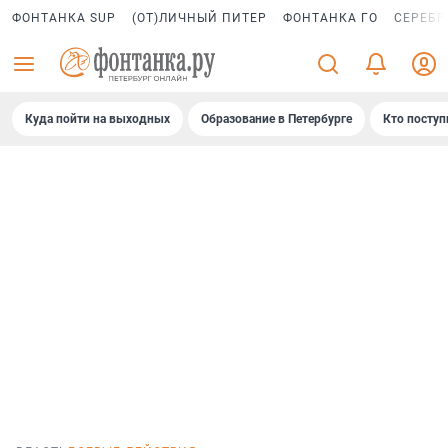
ФОНТАНКА SUP
(ОТ)ЛИЧНЫЙ ПИТЕР
ФОНТАНКА ГО
СЕРЕБР
Куда пойти на выходных
Образование в Петербурге
Кто поступ