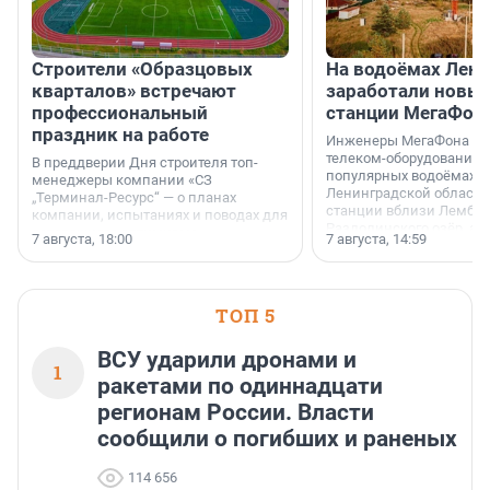
Строители «Образцовых
На водоёмах Лен
кварталов» встречают
заработали новы
профессиональный
станции МегаФон
праздник на работе
Инженеры МегаФона ус
телеком-оборудование 
В преддверии Дня строителя топ-
популярных водоёмах
менеджеры компании «СЗ
Ленинградской области
„Терминал-Ресурс“ — о планах
станции вблизи Лембол
компании, испытаниях и поводах для
Раздолинского озёр, а 
осторожного оптимизма.
7 августа, 18:00
7 августа, 14:59
недалеко от Большого Т
водопада.
ТОП 5
ВСУ ударили дронами и
1
ракетами по одиннадцати
регионам России. Власти
сообщили о погибших и раненых
114 656