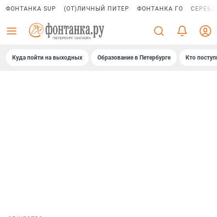
ФОНТАНКА SUP
(ОТ)ЛИЧНЫЙ ПИТЕР
ФОНТАНКА ГО
СЕРЕБР
Куда пойти на выходных
Образование в Петербурге
Кто поступ