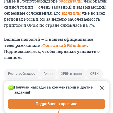
Ранее в Роспотребнадзоре
рассказали
, чем опасен
свиной грипп — очень заразный и вызывающий
серьезные осложнения. Его
выявили
уже во всех
регионах России, но за неделю заболеваемость
гриппом и ОРВИ по стране снизилась на 7%.
Больше новостей — в нашем официальном
телеграм-канале
«Фонтанка SPB online»
.
Подписывайтесь, чтобы первыми узнавать о
важном.
Роспотребнадзор
Грипп
ОРВИ и грипп
ОРВИ
Получай награды за комментарии и другие 
задания!
0
0
0
0
0
Подробнее в профиле
КОММЕНТАРИИ
3