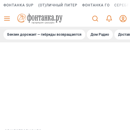
ФОНТАНКА SUP
(ОТ)ЛИЧНЫЙ ПИТЕР
ФОНТАНКА ГО
СЕРЕБР
Бензин дорожает — гибриды возвращаются
Дом Радио
Достав