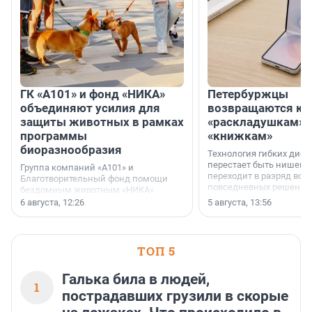
ГК «А101» и фонд «НИКА»
Петербуржцы
объединяют усилия для
возвращаются к
защиты животных в рамках
«раскладушкам» 
программы
«книжкам»
биоразнообразия
Технология гибких дисп
перестает быть нишевы
Группа компаний «А101» и
переходит в разряд вос
Благотворительный фонд помощи
повседневных решений
бездомным животным «НИКА»
заключили соглашение о
6 августа, 12:26
5 августа, 13:56
стратегическом сотрудничестве.
ТОП 5
Галька била в людей,
1
пострадавших грузили в скорые