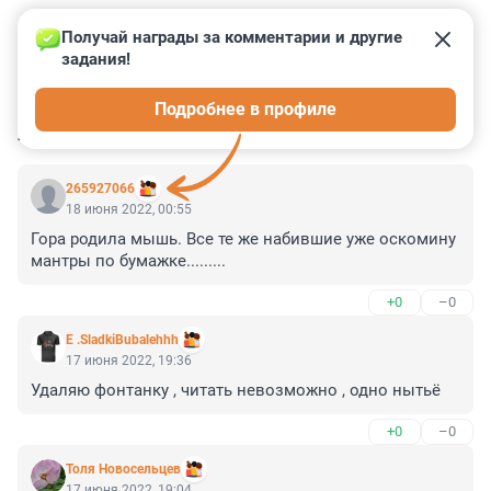
Получай награды за комментарии и другие 
задания!
0
0
0
0
0
Подробнее в профиле
КОММЕНТАРИИ
102
265927066
18 июня 2022, 00:55
Гора родила мышь. Все те же набившие уже оскомину 
мантры по бумажке.........
+0
–0
E .SladkiBubalehhh
17 июня 2022, 19:36
Удаляю фонтанку , читать невозможно , одно нытьё
+0
–0
Толя Новосельцев
17 июня 2022, 19:04