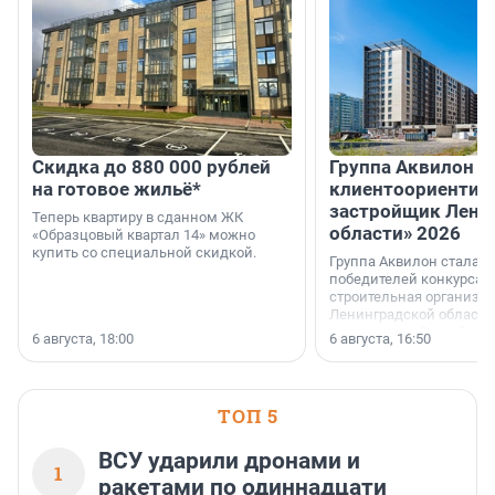
Скидка до 880 000 рублей
Группа Аквилон 
на готовое жильё*
клиентоориентир
застройщик Лени
Теперь квартиру в сданном ЖК
области» 2026
«Образцовый квартал 14» можно
купить со специальной скидкой.
Группа Аквилон стала 
победителей конкурса 
строительная организа
Ленинградской области 
номинации «Самый
6 августа, 18:00
6 августа, 16:50
клиентоориентированн
застройщик Ленинград
области».
ТОП 5
ВСУ ударили дронами и
1
ракетами по одиннадцати