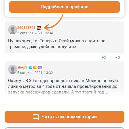
Подробнее в профиле
КОММЕНТАРИИ
2
260843741
5 октября 2021, 15:34
Ну наконец-то. Теперь в Окей можно ездить на 
трамвае, даже удобнее получится.
+0
–0
alexpv
5 октября 2021, 13:32
Ох жгут. В 30-е годы прошлого века в Москве первую 
линию метро за 4 года от начала проектирования до 
запуска пассажиров сделали. А тут третий год 
согласовать чей километр трамвайных путей не 
+0
–0
могут. Эффективные менеджеры))
Читать все комментарии