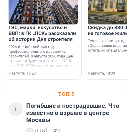
ГЭС, марки, искусство и
Скидка до 880 00
ВВП: в ГК «ПСК» рассказали
на готовое жильё
об истории Дня строителя
Теперь квартиру в сда
«Образцовый квартал 1
2026-й — юбилейный год
купить со специальной 
профессионального праздника
строителей. 9 августа 2026 года День
строителя будет отмечаться в 70-й
раз. В ГК «ПСК» напомнили о том, как
появился праздник и как
7 августа, 16:20
6 августа, 18:00
поменялась роль строительства.
ТОП 5
Погибшие и пострадавшие. Что
1
известно о взрыве в центре
Москвы
91 663
217