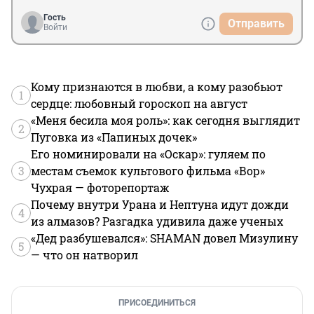
Гость
Отправить
Войти
Кому признаются в любви, а кому разобьют
1
сердце: любовный гороскоп на август
«Меня бесила моя роль»: как сегодня выглядит
2
Пуговка из «Папиных дочек»
Его номинировали на «Оскар»: гуляем по
3
местам съемок культового фильма «Вор»
Чухрая — фоторепортаж
Почему внутри Урана и Нептуна идут дожди
4
из алмазов? Разгадка удивила даже ученых
«Дед разбушевался»: SHAMAN довел Мизулину
5
— что он натворил
ПРИСОЕДИНИТЬСЯ