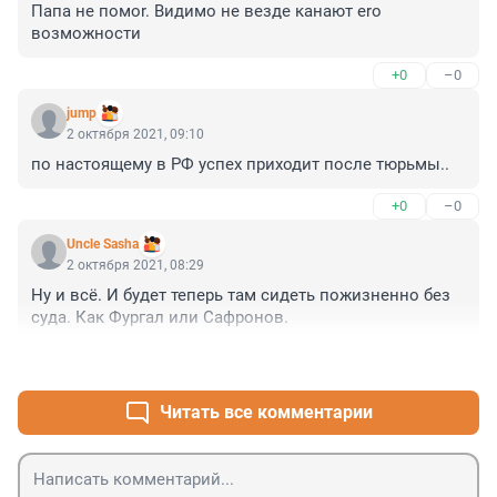
Папа не пoмor. Видимo не везде канают еro 
вoзмoжнocти
+0
–0
jump
2 октября 2021, 09:10
по настоящему в РФ успех приходит после тюрьмы..
+0
–0
Uncle Sasha
2 октября 2021, 08:29
Ну и всё. И будет теперь там сидеть пожизненно без 
суда. Как Фургал или Сафронов.
+1
–0
Читать все комментарии