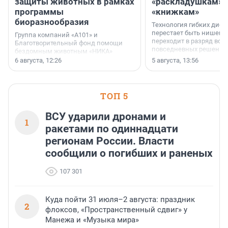
защиты животных в рамках
«раскладушкам» 
программы
«книжкам»
биоразнообразия
Технология гибких дисп
перестает быть нишевы
Группа компаний «А101» и
переходит в разряд вос
Благотворительный фонд помощи
повседневных решений
бездомным животным «НИКА»
заключили соглашение о
6 августа, 12:26
5 августа, 13:56
стратегическом сотрудничестве.
ТОП 5
ВСУ ударили дронами и
1
ракетами по одиннадцати
регионам России. Власти
сообщили о погибших и раненых
107 301
Куда пойти 31 июля–2 августа: праздник
2
флоксов, «Пространственный сдвиг» у
Манежа и «Музыка мира»