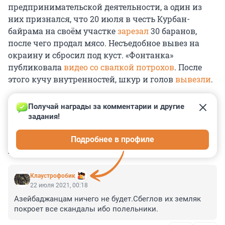
предпринимательской деятельности, а один из
них признался, что 20 июля в честь Курбан-
байрама на своём участке
зарезал
30 баранов,
после чего продал мясо. Несъедобное вывез на
окраину и сбросил под куст. «Фонтанка»
публиковала
видео со свалкой потрохов
. После
этого кучу внутренностей, шкур и голов
вывезли
.
Получай награды за комментарии и другие 
задания!
0
0
0
0
0
Подробнее в профиле
КОММЕНТАРИИ
17
Клаустрофобик
22 июля 2021, 00:18
Азейбаджанцам ничего не будет.Сбеглов их земляк 
покроет все скандалы ибо полельники.