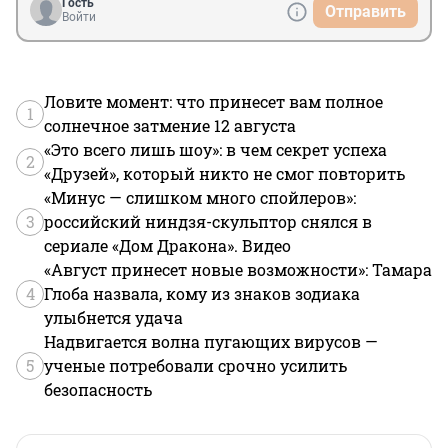
Гость
Отправить
Войти
Ловите момент: что принесет вам полное
1
солнечное затмение 12 августа
«Это всего лишь шоу»: в чем секрет успеха
2
«Друзей», который никто не смог повторить
«Минус — слишком много спойлеров»:
3
российский ниндзя-скульптор снялся в
сериале «Дом Дракона». Видео
«Август принесет новые возможности»: Тамара
4
Глоба назвала, кому из знаков зодиака
улыбнется удача
Надвигается волна пугающих вирусов —
5
ученые потребовали срочно усилить
безопасность