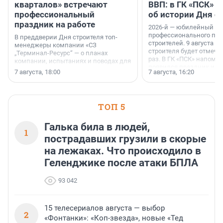
кварталов» встречают
ВВП: в ГК «ПСК» р
профессиональный
об истории Дня с
праздник на работе
2026-й — юбилейный го
профессионального пр
В преддверии Дня строителя топ-
строителей. 9 августа 2
менеджеры компании «СЗ
строителя будет отмечат
„Терминал-Ресурс“ — о планах
раз. В ГК «ПСК» напомни
компании, испытаниях и поводах для
появился праздник и к
осторожного оптимизма.
7 августа, 18:00
7 августа, 16:20
поменялась роль строит
ТОП 5
Галька била в людей,
1
пострадавших грузили в скорые
на лежаках. Что происходило в
Геленджике после атаки БПЛА
93 042
15 телесериалов августа — выбор
2
«Фонтанки»: «Коп-звезда», новые «Тед