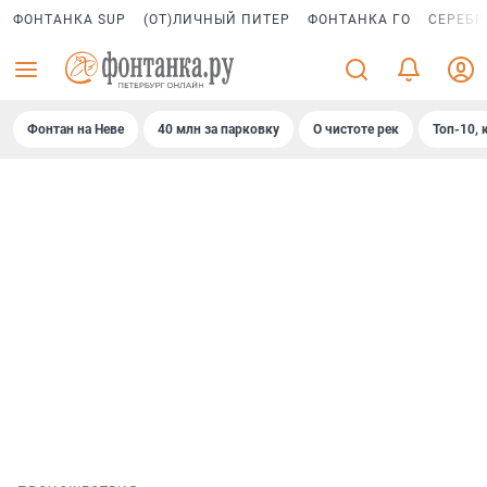
ФОНТАНКА SUP
(ОТ)ЛИЧНЫЙ ПИТЕР
ФОНТАНКА ГО
СЕРЕБР
Фонтан на Неве
40 млн за парковку
О чистоте рек
Топ-10, 