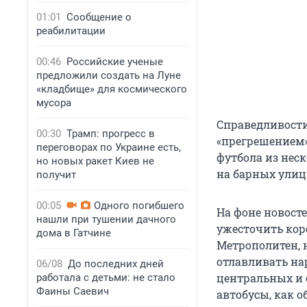
01:01
Сообщение о
реабилитации
00:46
Российские ученые
предложили создать на Луне
«кладбище» для космического
мусора
Справедливости
00:30
Трамп: прогресс в
«прегрешением»
переговорах по Украине есть,
футбола из нес
но новых ракет Киев не
на барных улица
получит
00:05
Одного погибшего
На фоне новост
нашли при тушении дачного
ужесточить кор
дома в Гатчине
Метрополитен, 
отлавливать на
06/08
До последних дней
центральных и 
работала с детьми: не стало
Фаины Саевич
автобусы, как 