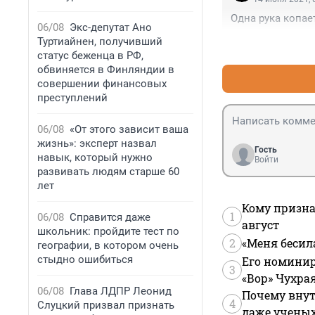
Одна рука копает
06/08
Экс-депутат Ано
Туртиайнен, получивший
статус беженца в РФ,
обвиняется в Финляндии в
совершении финансовых
преступлений
06/08
«От этого зависит ваша
жизнь»: эксперт назвал
Гость
навык, который нужно
Войти
развивать людям старше 60
лет
Кому призна
1
06/08
Справится даже
август
школьник: пройдите тест по
2
«Меня бесил
географии, в котором очень
стыдно ошибиться
Его номинир
3
«Вор» Чухра
06/08
Глава ЛДПР Леонид
Почему внут
4
Слуцкий призвал признать
даже учены