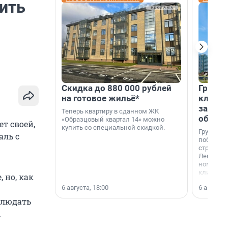
ить
Скидка до 880 000 рублей
Группа
на готовое жильё*
клиен
застро
Теперь квартиру в сданном ЖК
област
«Образцовый квартал 14» можно
т своей,
купить со специальной скидкой.
Группа А
аль с
победите
строител
Ленингра
номинац
клиенто
 но, как
застройщ
6 августа, 18:00
6 августа,
области»
блюдать
.