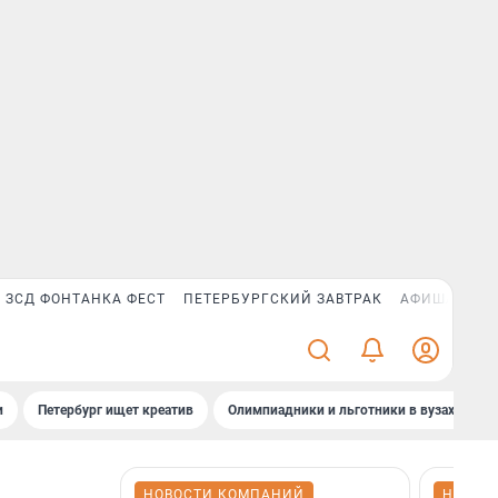
ЗСД ФОНТАНКА ФЕСТ
ПЕТЕРБУРГСКИЙ ЗАВТРАК
АФИША PLUS
и
Петербург ищет креатив
Олимпиадники и льготники в вузах СПб
НОВОСТИ КОМПАНИЙ
НОВОС