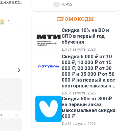
 дыхания.
76 432
ПРОМОКОДЫ
0
Скидка 10% на ВО и
СПО в первый год
обучения
До 31 августа, 2026
Скидка 6 000 ₽ от 10
000 ₽, 10 000 ₽ от 15
000 ₽, 20 000 ₽ от 30
000 ₽ и 35 000 ₽ от 50
000 ₽ на первый и все
повторные заказы по
промокоду НАБЕРИ
До 31 августа, 2026
Скидка 50% от 800 ₽


на первый заказ,
максимальная скидка
+0
–0
600 ₽
До 31 августа, 2026