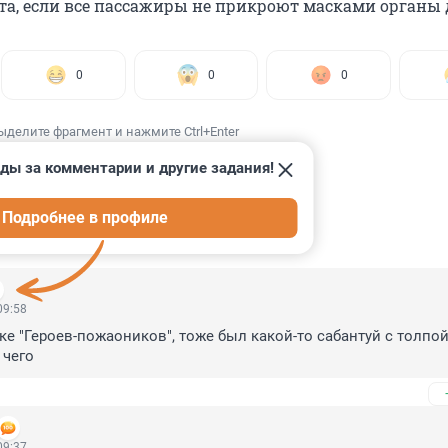
ста, если все пассажиры не прикроют масками органы
0
0
0
ыделите фрагмент и нажмите Ctrl+Enter
ды за комментарии и другие задания!
Подробнее в профиле
ИИ
21
09:58
ке "Героев-пожаоников", тоже был какой-то сабантуй с толпой.
 чего
09:37