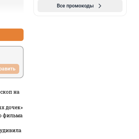
Все промокоды
+0
–0
равить
оскоп на
ых дочек»
го фильма
 удивила