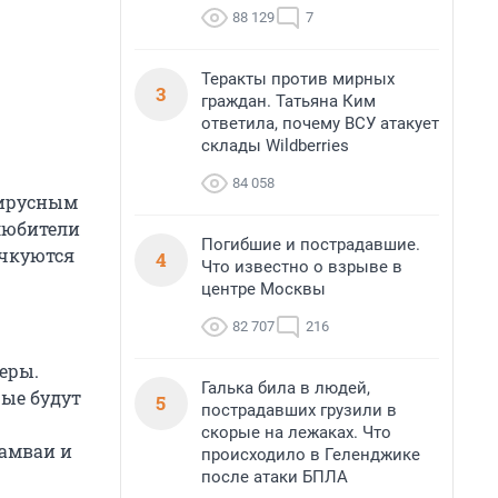
88 129
7
Теракты против мирных
3
граждан. Татьяна Ким
ответила, почему ВСУ атакует
склады Wildberries
84 058
вирусным
 любители
Погибшие и пострадавшие.
учкуются
4
Что известно о взрыве в
центре Москвы
82 707
216
еры.
Галька била в людей,
рые будут
5
пострадавших грузили в
скорые на лежаках. Что
рамваи и
происходило в Геленджике
после атаки БПЛА