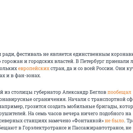
 ради, фестиваль не является единственным корона
 горожан и городских властей. В Петербург приехали
кольких
европейских
стран, да и со всей России. Они к
х и в фан-зонах.
ей из столицы губернатор Александр Беглов
пообещал
онавирусные ограничения. Начали с транспортной сф
например, грозится создать мобильные бригады, кото
рушителей. На семь часов вечера ничего подобного на
северных станциях замечено «Фонтанкой»
не было
. Т
обещают в Горэлектротрансе и Пассажиравтотрансе, не