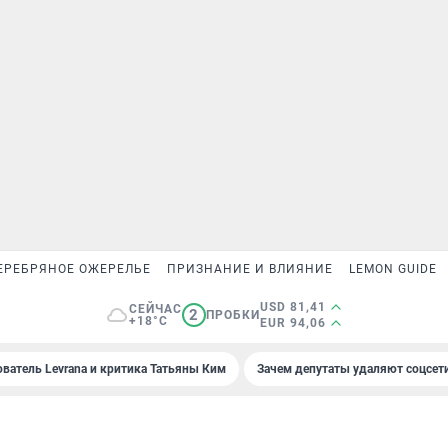
ЕРЕБРЯНОЕ ОЖЕРЕЛЬЕ
ПРИЗНАНИЕ И ВЛИЯНИЕ
LEMON GUIDE
USD 81,41
СЕЙЧАС
2
ПРОБКИ
+18°C
EUR 94,06
ователь Levrana и критика Татьяны Ким
Зачем депутаты удаляют соцсет