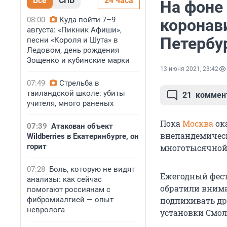
Все
СПБ
24 часа
На фоне
08:00
Куда пойти 7–9
коронав
августа: «Пикник Афиши»,
Петербур
песни «Короля и Шута» в
Ледовом, день рождения
Зощенко и кубинские марки
13 июня 2021, 23:42
07:49
Стрельба в
таиландской школе: убиты
21
коммен
учителя, много раненых
Пока
Москва
ока
07:39
Атакован объект
внепандемическ
Wildberries в Екатеринбурге, он
горит
многотысячной 
07:28
Боль, которую не видят
Ежегодный фести
анализы: как сейчас
обратили внима
помогают россиянам с
фибромиалгией — опыт
подпихивать др
невролога
установки Смол