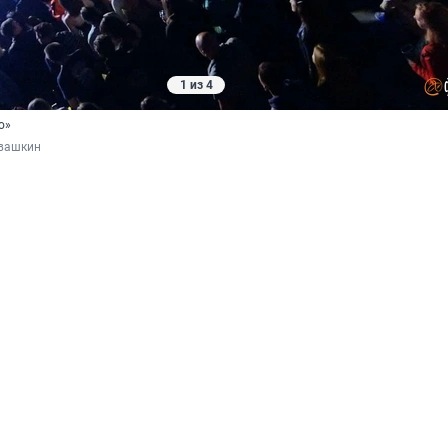
1 из 4
о»
вашкин