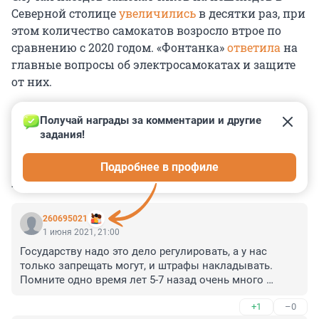
Северной столице
увеличились
в десятки раз, при
этом количество самокатов возросло втрое по
сравнению с 2020 годом. «Фонтанка»
ответила
на
главные вопросы об электросамокатах и защите
от них.
Получай награды за комментарии и другие 
задания!
0
0
0
0
0
Подробнее в профиле
КОММЕНТАРИИ
42
260695021
1 июня 2021, 21:00
Государству надо это дело регулировать, а у нас 
только запрещать могут, и штрафы накладывать. 
Помните одно время лет 5-7 назад очень много 
появилось скутеров, мопедов, ввели законы, всё 
+1
–0
вымерли мопеды, хотя техника не плохая, 