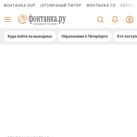
ФОНТАНКА SUP
(ОТ)ЛИЧНЫЙ ПИТЕР
ФОНТАНКА ГО
СЕРЕБР
Куда пойти на выходных
Образование в Петербурге
Кто поступ