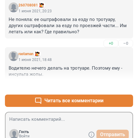
экологичная, мало места занимает, малый расход 
260708081
ресурсов(бензина) низкая цена на технику. Теперь 
1 июня 2021, 20:23
тоже самое будет с электро-самокатами, и другими 
Не поняла: ее оштрафовали за езду по тротуару, 
СИМ. 

других оштрафовали за езду по проезжей части... Им 
 Зато большие бензиновые монстры (машины) 
летать или как? Где правильно?
процветают, ведь с них опупеть сколько денег рубит 
государство, я уже молчу про авто производителей... 

+0
–0
Может кому то выгодно? СМИ еще эту тему раздувают 
1 ДТП и все писец, самокаты запретить, а сколько за 
rastaman
день автоаварий происходит?
1 июня 2021, 18:48
Водителю нечего делать на тротуаре. Поэтому ему - 
инсульта жопы.
+0
–0
Читать все комментарии
Гость
Отправить
Войти