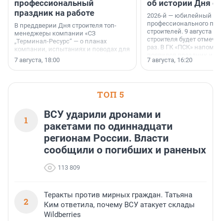
профессиональный
об истории Дня с
праздник на работе
2026-й — юбилейный го
профессионального пр
В преддверии Дня строителя топ-
строителей. 9 августа 2
менеджеры компании «СЗ
строителя будет отмечат
„Терминал-Ресурс“ — о планах
раз. В ГК «ПСК» напомни
компании, испытаниях и поводах для
появился праздник и к
осторожного оптимизма.
7 августа, 18:00
7 августа, 16:20
поменялась роль строит
ТОП 5
ВСУ ударили дронами и
1
ракетами по одиннадцати
регионам России. Власти
сообщили о погибших и раненых
113 809
Теракты против мирных граждан. Татьяна
2
Ким ответила, почему ВСУ атакует склады
Wildberries