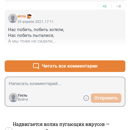
целуйте!
+0
–0
ahma
29 апреля 2021, 17:11
Нас побить, побить хотели,

Нас побить пыталися,

А мы тоже не сидели,

Того дожидалися!
+0
–0
Читать все комментарии
Гость
Отправить
Войти
Надвигается волна пугающих вирусов —