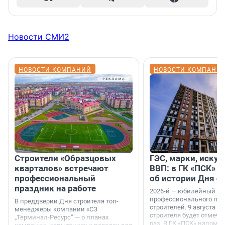
Новости СМИ2
НОВОСТИ КОМПАНИЙ
НОВОСТИ КОМПАНИ
Строители «Образцовых
ГЭС, марки, искус
кварталов» встречают
ВВП: в ГК «ПСК» р
профессиональный
об истории Дня с
праздник на работе
2026-й — юбилейный го
профессионального пр
В преддверии Дня строителя топ-
строителей. 9 августа 2
менеджеры компании «СЗ
строителя будет отмечат
„Терминал-Ресурс“ — о планах
раз. В ГК «ПСК» напомни