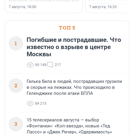
компании, испытаниях и поводах для
появился праздник и к
осторожного оптимизма.
7 августа, 18:00
7 августа, 16:20
поменялась роль строит
ТОП 5
Погибшие и пострадавшие. Что
1
известно о взрыве в центре
Москвы
90 149
217
Галька била в людей, пострадавших грузили
2
в скорые на лежаках. Что происходило в
Геленджике после атаки БПЛА
84 215
15 телесериалов августа — выбор
3
«Фонтанки»: «Коп-звезда», новые «Тед
Лассо» и «Джек Ричер», «Одержимость»