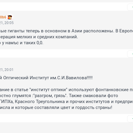
10b6
1, 20:05
ые гиганты теперь в основном в Азии расположены. В Европ
ерация мелких и средних компаний. 

о у намъс и таких 0,0.
1, 20:01
 Оптический Институт им.С.И.Вавилова!!!!!

ание в статье "институт оптики" используют фонтанковские п
стно глумятся :"разгром, грязь". Также смаковали фото 
ИПХа, Красного Треугольника и прочих институтов и предприя
исла и которые составляли цвет и гордость страны!