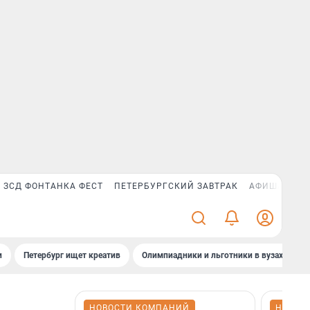
ЗСД ФОНТАНКА ФЕСТ
ПЕТЕРБУРГСКИЙ ЗАВТРАК
АФИША PLUS
и
Петербург ищет креатив
Олимпиадники и льготники в вузах СПб
НОВОСТИ КОМПАНИЙ
НОВОС