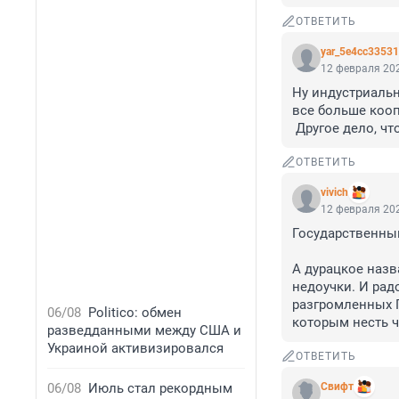
ОТВЕТИТЬ
yar_5e4cc3353
12 февраля 202
Ну индустриальн
все больше кооп
 Другое дело, чт
ОТВЕТИТЬ
vivich
12 февраля 202
Государственный
А дурацкое назв
недоучки. И радо
разгромленных Г
06/08
Politico: обмен
которым несть ч
разведданными между США и
Украиной активизировался
ОТВЕТИТЬ
06/08
Июль стал рекордным
Cвифт