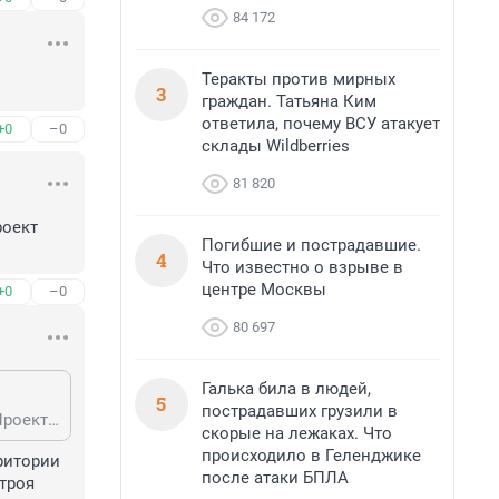
84 172
Теракты против мирных
3
граждан. Татьяна Ким
ответила, почему ВСУ атакует
+0
–0
склады Wildberries
81 820
оект 
Погибшие и пострадавшие.
4
Что известно о взрыве в
центре Москвы
+0
–0
80 697
Галька била в людей,
5
пострадавших грузили в
Пересвет никому не нужен. Штатники испытывали похожее лет 20 назад. Проект похоронили из-за низкой эффективности
скорые на лежаках. Что
происходило в Геленджике
ритории 
после атаки БПЛА
троя 