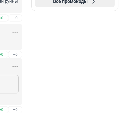
Все промокоды
и руины 
+0
–0
+0
–0
+0
–0