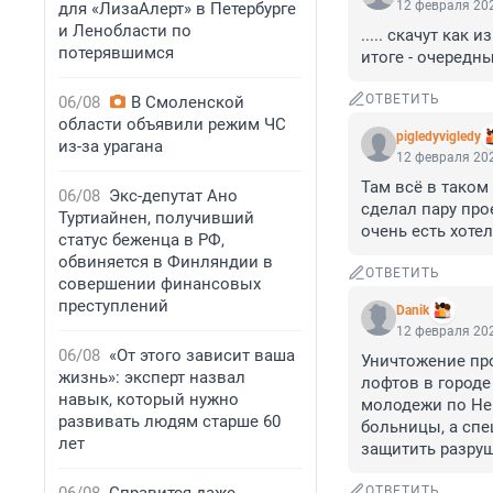
12 февраля 202
для «ЛизаАлерт» в Петербурге
и Ленобласти по
..... скачут как
потерявшимся
итоге - очередн
ОТВЕТИТЬ
06/08
В Смоленской
области объявили режим ЧС
pigledyvigledy
из-за урагана
12 февраля 202
Там всё в таком
06/08
Экс-депутат Ано
сделал пару про
Туртиайнен, получивший
очень есть хотел
статус беженца в РФ,
обвиняется в Финляндии в
ОТВЕТИТЬ
совершении финансовых
преступлений
Danik
12 февраля 202
06/08
«От этого зависит ваша
Уничтожение про
жизнь»: эксперт назвал
лофтов в городе
навык, который нужно
молодежи по Нев
развивать людям старше 60
больницы, а спе
лет
защитить разру
ОТВЕТИТЬ