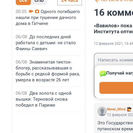
Все
СПБ
24 часа
ПЕРЕЙТИ К ПУ
16 комм
00:05
Одного погибшего
нашли при тушении дачного
дома в Гатчине
«Вавилов» пока
Института опти
06/08
До последних дней
работала с детьми: не стало
12 февраля 2021, 16:4
Фаины Саевич
06/08
Знаменитая тикток-
блогер, рассказывавшая о
Получай наг
борьбе с редкой формой рака,
умерла в возрасте 26 лет
Гость
Войти
06/08
Два золота с одной
вышки: Терновой снова
победил в Париже
Never_Mind
12 февраля 202
Это Государстве
путинском врем