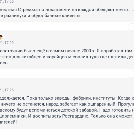
1, 17:55
 известная Стрекоза по локациям и на каждой обещают нечто .... 
ые разливухи и обдолбанные клиенты.
1, 17:29
 состоянии было ещё в самом начале 2000-х. Я поработал там г
ектов для китайцев и корейцев м свалил туда где платили ден
ось.
1, 17:26
должается. Пока только заводы, фабрики, институты. Когда к
 ничего не останется, народ забегает как ошпаренный. Прогулк
скому будут вспоминаться детской забавой. Надо готовить н
цприемники. И воспитывать Росгвардию. Только она сможет 
шителей!