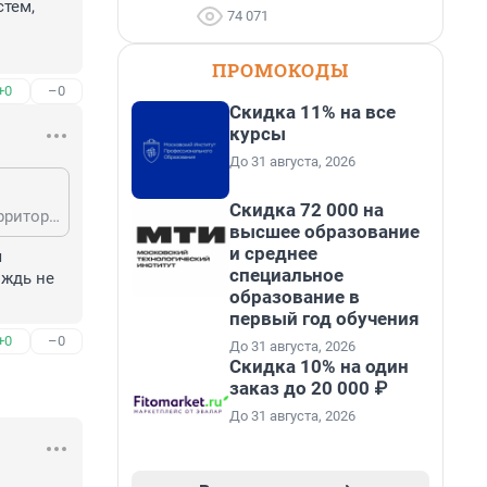
тем, 
74 071
ПРОМОКОДЫ
+0
–0
Скидка 11% на все
курсы
До 31 августа, 2026
Скидка 72 000 на
Лет 10 назад гулял по бывшему стенду "Вертикаль" (что в Соснобыле, на территории института из новости). Судя по всему, инженеры прошлого политического строя пришли к тому-же мнению. Хотя стенд был предназначен для испытания систем, находящихся в космосе. Но, покупать-то будем! :))
высшее образование
и среднее
 
специальное
ждь не 
образование в
первый год обучения
+0
–0
До 31 августа, 2026
Скидка 10% на один
заказ до 20 000 ₽
До 31 августа, 2026