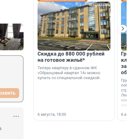
Скидка до 880 000 рублей
Группа
на готовое жильё*
клиен
застро
Теперь квартиру в сданном ЖК
област
«Образцовый квартал 14» можно
купить со специальной скидкой.
Группа А
победите
строител
равить
Ленингра
номинац
клиенто
застройщ
6 августа, 18:00
6 августа,
области»
 