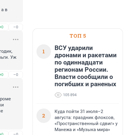
а в 
+0
–0
ТОП 5
ВСУ ударили
1
одик, 
дронами и ракетами
ьги. Уж 
по одиннадцати
регионам России.
+0
–0
Власти сообщили о
погибших и раненых
105 894
роме 
и 
е 
Куда пойти 31 июля–2
2
августа: праздник флоксов,
«Пространственный сдвиг» у
Манежа и «Музыка мира»
+0
–0