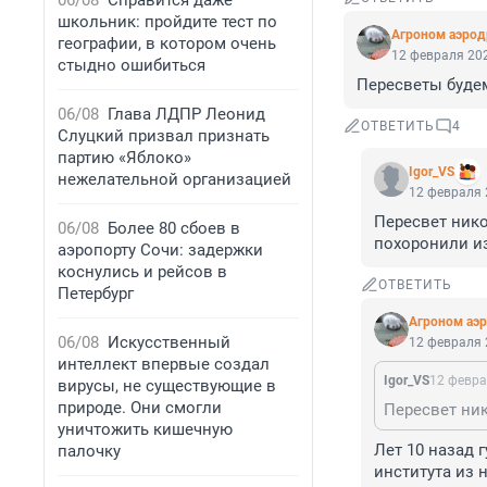
06/08
Справится даже
школьник: пройдите тест по
Агроном аэро
географии, в котором очень
12 февраля 202
стыдно ошибиться
Пересветы будем
06/08
Глава ЛДПР Леонид
ОТВЕТИТЬ
4
Слуцкий призвал признать
партию «Яблоко»
Igor_VS
нежелательной организацией
12 февраля 
Пересвет нико
06/08
Более 80 сбоев в
похоронили и
аэропорту Сочи: задержки
коснулись и рейсов в
ОТВЕТИТЬ
Петербург
Агроном аэ
06/08
Искусственный
12 февраля 
интеллект впервые создал
Igor_VS
12 февра
вирусы, не существующие в
природе. Они смогли
уничтожить кишечную
Лет 10 назад 
палочку
института из 