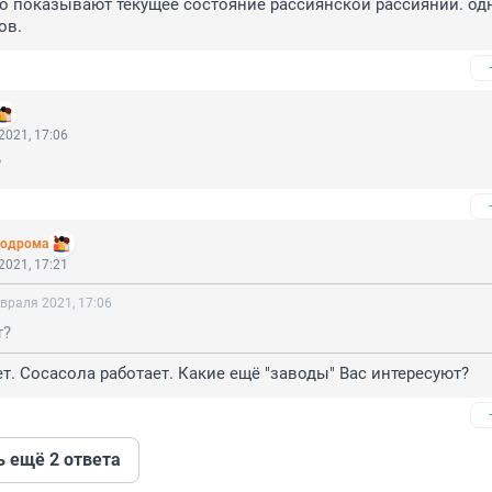
о показывают текущее состояние рассиянской рассиянии. одн
ов.
2021, 17:06
?
родрома
2021, 17:21
враля 2021, 17:06
т?
т. Сосасола работает. Какие ещё "заводы" Вас интересуют?
ь ещё 2 ответа