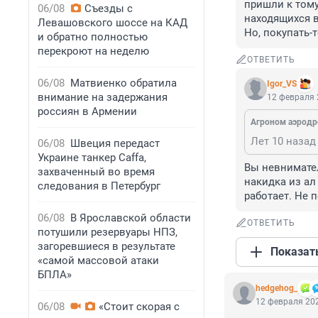
пришли к тому
06/08
Съезды с
находящихся в
Левашовского шоссе на КАД
Но, покупать-т
и обратно полностью
перекроют на неделю
ОТВЕТИТЬ
06/08
Матвиенко обратила
Igor_VS
внимание на задержания
12 февраля 
россиян в Армении
Агроном аэрод
06/08
Швеция передаст
Украине танкер Caffa,
Вы невнимател
захваченный во время
накидка из ал
следования в Петербург
работает. Не 
06/08
В Ярославской области
ОТВЕТИТЬ
потушили резервуары НПЗ,
загоревшиеся в результате
Показат
«самой массовой атаки
БПЛА»
hedgehog_
12 февраля 202
06/08
«Стоит скорая с