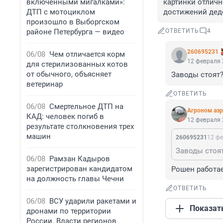
включенными мигалками»:
картинки отличн
ДТП с мотоциклом
достижений дед
произошло в Выборгском
районе Петербурга — видео
ОТВЕТИТЬ
4
260695231
06/08
Чем отличается корм
12 февраля 
для стерилизованных котов
от обычного, объясняет
Заводы стоят
ветеринар
ОТВЕТИТЬ
06/08
Смертельное ДТП на
Агроном аэ
КАД: человек погиб в
12 февраля 
результате столкновения трех
машин
260695231
12 фе
Заводы стоя
06/08
Рамзан Кадыров
зарегистрирован кандидатом
Рошен работае
на должность главы Чечни
ОТВЕТИТЬ
06/08
ВСУ ударили ракетами и
Показат
дронами по территории
России. Власти регионов