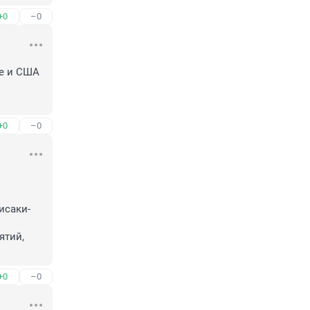
+0
–0
е и США 
+0
–0
исаки-
тий, 
+0
–0