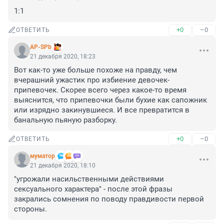
1:1
+0
–0
ОТВЕТИТЬ
AP-SPb
21 декабря 2020, 18:23
Вот как-то уже больше похоже на правду, чем 
вчерашний ужастик про избиение девочек-
припевочек. Скорее всего через какое-то время 
выяснится, что припевочки были бухие как сапожник 
или изрядно закинувшиеся. И все превратится в 
банальную пьяную разборку.
+0
–0
ОТВЕТИТЬ
муматор
21 декабря 2020, 18:10
"угрожали насильственными действиями 
сексуального характера" - после этой фразы 
закрались сомнения по поводу правдивости первой 
стороны.