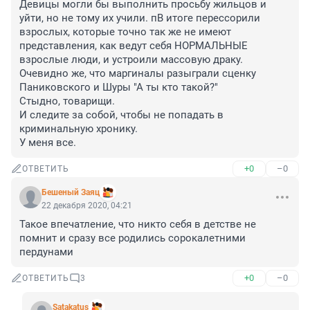
Девицы могли бы выполнить просьбу жильцов и 
уйти, но не тому их учили. пВ итоге перессорили 
взрослых, которые точно так же не имеют 
представления, как ведут себя НОРМАЛЬНЫЕ 
взрослые люди, и устроили массовую драку.

Очевидно же, что маргиналы разыграли сценку 
Паниковского и Шуры "А ты кто такой?" 

Стыдно, товарищи.

И следите за собой, чтобы не попадать в 
криминальную хронику. 

У меня все.
+0
–0
ОТВЕТИТЬ
Бешеный Заяц
22 декабря 2020, 04:21
Такое впечатление, что никто себя в детстве не 
помнит и сразу все родились сорокалетними 
пердунами
+0
–0
ОТВЕТИТЬ
3
Satakatus