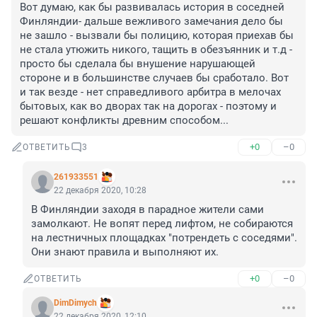
Вот думаю, как бы развивалась история в соседней 
Финляндии- дальше вежливого замечания дело бы 
не зашло - вызвали бы полицию, которая приехав бы 
не стала утюжить никого, тащить в обезъянник и т.д - 
просто бы сделала бы внушение нарушающей 
стороне и в большинстве случаев бы сработало. Вот 
и так везде - нет справедливого арбитра в мелочах 
бытовых, как во дворах так на дорогах - поэтому и 
решают конфликты древним способом...
+0
–0
ОТВЕТИТЬ
3
261933551
22 декабря 2020, 10:28
В Финляндии заходя в парадное жители сами 
замолкают. Не вопят перед лифтом, не собираются 
на лестничных площадках "потрендеть с соседями". 
Они знают правила и выполняют их.
+0
–0
ОТВЕТИТЬ
DimDimych
22 декабря 2020, 12:10