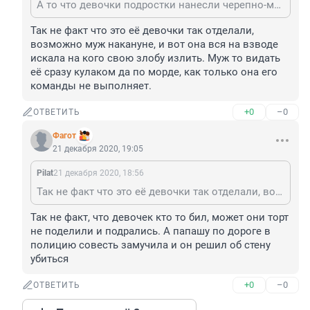
А то что девочки подростки нанесли черепно-мозговую травму, сотрясение мозга и ушиб живота не смущает ?
Так не факт что это её девочки так отделали, 
возможно муж накануне, и вот она вся на взводе 
искала на кого свою злобу излить. Муж то видать 
её сразу кулаком да по морде, как только она его 
команды не выполняет.
+0
–0
ОТВЕТИТЬ
Фагот
21 декабря 2020, 19:05
Pilat
21 декабря 2020, 18:56
Так не факт что это её девочки так отделали, возможно муж накануне, и вот она вся на взводе искала на кого свою злобу излить. Муж то видать её сразу кулаком да по морде, как только она его команды не выполняет.
Так не факт, что девочек кто то бил, может они торт 
не поделили и подрались. А папашу по дороге в 
полицию совесть замучила и он решил об стену 
убиться
+0
–0
ОТВЕТИТЬ