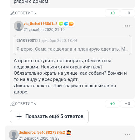
рядом с домом
+0
–0
ОТВЕТИТЬ
vic_5e4cd1938d1a8
21 декабря 2020, 21:10
261099081
21 декабря 2020, 18:44
Я верю. Сама так делала и планирую сделать. Мне и моим подругам 30 с небольшим лет. У одной из них недавно был день рождения, а 2 месяца назад родился ребенок. Мы планируем встретиться с ней во дворе, погулять, а потом на скамейке поесть пирожных и выпить чай из термоса. Идти в дом не хотим, потому что для женщины с новорожденным ребенком прием гостей - ненужный геморрой. Идти в кафе или куда-то еще тоже не вариант, потому что, во-первых, ребенок, во-вторых, коронавирус. Нафиг это надо. Лучше теплее одеться и погулять рядом с домом
А просто погулять, поговорить, обменяться 
подарками. Нельзя этим ограничиться? 
Обязательно жрать на улице, как собаки? Бомжи и 
то на виду у всех редко едят.

Диковато как-то. Лайт вариант шашлыков во 
дворе.
+0
–0
ОТВЕТИТЬ
Показать ещё 5 ответов
dedmoroz_5e4d8827384c2
21 декабря 2020, 18:23