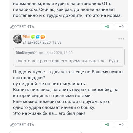
нормальным, как и курить на остановках ОТ с 
пивасиком. Сейчас, как раз, до людей начинает 
постепенно и с трудом доходить, что это не норма.
+0
–0
ОТВЕТИТЬ
Pilat
21 декабря 2020, 18:53
DimDimych
21 декабря 2020, 18:09
так это как раз с вашего времени тянется -- бухать и гадить на детских площадках, собак в песочницах выгуливать и это действительно считалась нормальным, как и курить на остановках ОТ с пивасиком. Сейчас, как раз, до людей начинает постепенно и с трудом доходить, что это не норма.
Пардону мусье...а для чего ж еще по Вашему нужны 
эти площадки?

ну не детей же на них выгуливать.

Выпить пивасика, загасить окурок о скамейку, на 
которой сидишь с грязными ногами.

Еще можно помериться силой с другом, кто с 
одного удара сломает качели о бошку.

Это не жизнь была....это был рай!
+0
–0
ОТВЕТИТЬ