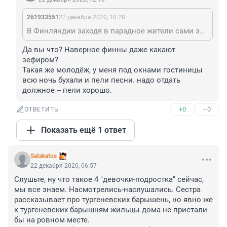
261933551
22 декабря 2020, 10:28
В Финляндии заходя в парадное жители сами замолкают. Не вопят перед лифтом, не собираются на лестничных площадках "потрендеть с соседями". Они знают правила и выполняют их.
Да вы что? Наверное финны даже какают 
зефиром?

Такая же молодёж, у меня под окнами гостиницы 
всю ночь бухали и пели песни. надо отдать 
должное -- пели хорошо.
+0
–0
ОТВЕТИТЬ
Показать ещё 1 ответ
Satakatus
22 декабря 2020, 06:57
Слушьте, ну что такое 4 "девочки-подростка" сейчас, 
мы все знаем. Насмотрелись-наслушались. Сестра 
рассказывает про тургеневских барышень, но явно же 
к тургеневских барышням жильцы дома не пристали 
бы на ровном месте.
