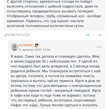
С другой стороны, адекватные соседи не пойдут 
выяснять отношения с шайкой подростков, даже не 
попытавшись предварительно вызвать полицию. 
Отобранный телефон, труба, сломанный нос - вообще 
криминал. Надеюсь, что суд оценит заслуги 
хулиганов положенным количеством суток.
+0
–0
ОТВЕТИТЬ
7
261099081
21 декабря 2020, 18:44
Я верю. Сама так делала и планирую сделать. Мне 
и моим подругам 30 с небольшим лет. У одной из 
них недавно был день рождения, а 2 месяца назад 
родился ребенок. Мы планируем встретиться с ней 
во дворе, погулять, а потом на скамейке поесть 
пирожных и выпить чай из термоса. Идти в дом не 
хотим, потому что для женщины с новорожденным 
ребенком прием гостей - ненужный геморрой. Идти 
в кафе или куда-то еще тоже не вариант, потому 
что, во-первых, ребенок, во-вторых, коронавирус. 
Нафиг это надо. Лучше теплее одеться и погулять 