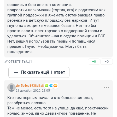
сошлись в бою две гоп-компании.

подростки-наркоманки (тортик, ага) с родителям как 
группой поддержки и яжемать отстаивающая право 
ребёнка на детскую площадку без нариков. И тут 
глупо на эмоциях вмешался бааатя. Нет что бы 
просто залить всех торчков с поддержкой газом и 
удалиться. Объяснительная в отделе полиции и ВСЁ. 
Нет, решил использовать первый попавшийся 
предмет. Глупо. Необдуманно. Могут быть 
последствия.
+0
–0
ОТВЕТИТЬ
1
Показать ещё 1 ответ
vic_5e4cd1938d1a8
21 декабря 2020, 21:05
Кто там первым начал и кто больше виноват, 
разобраться сложно.

Тем не менее, есть торт на улице, да ещё, практически 
ночью, зимой, явно девиантное поведение. Не 