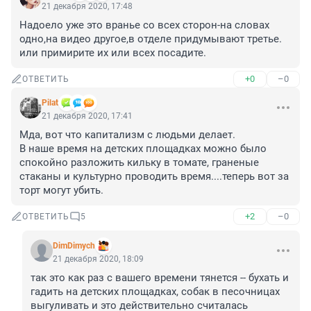
21 декабря 2020, 17:48
Надоело уже это вранье со всех сторон-на словах 
одно,на видео другое,в отделе придумывают третье.

или примирите их или всех посадите.
+0
–0
ОТВЕТИТЬ
Pilat
21 декабря 2020, 17:41
Мда, вот что капитализм с людьми делает.

В наше время на детских площадках можно было 
спокойно разложить кильку в томате, граненые 
стаканы и культурно проводить время....теперь вот за 
торт могут убить.
+2
–0
ОТВЕТИТЬ
5
DimDimych
21 декабря 2020, 18:09
так это как раз с вашего времени тянется -- бухать и 
гадить на детских площадках, собак в песочницах 
выгуливать и это действительно считалась 