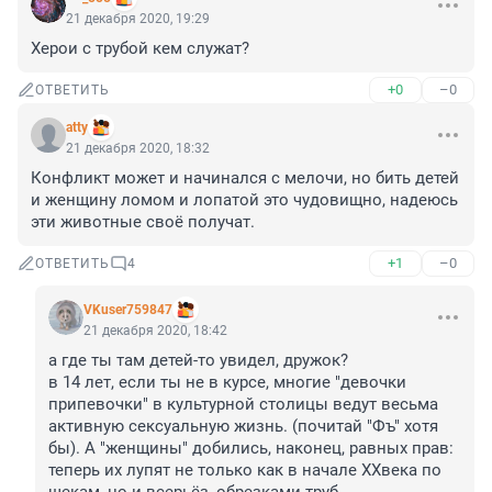
21 декабря 2020, 19:29
Херои с трубой кем служат?
+0
–0
ОТВЕТИТЬ
atty
21 декабря 2020, 18:32
Конфликт может и начинался с мелочи, но бить детей 
и женщину ломом и лопатой это чудовищно, надеюсь 
эти животные своё получат.
+1
–0
ОТВЕТИТЬ
4
VKuser759847
21 декабря 2020, 18:42
а где ты там детей-то увидел, дружок? 

в 14 лет, если ты не в курсе, многие "девочки 
припевочки" в культурной столицы ведут весьма 
активную сексуальную жизнь. (почитай "Фъ" хотя 
бы). А "женщины" добились, наконец, равных прав: 
теперь их лупят не только как в начале ХХвека по 