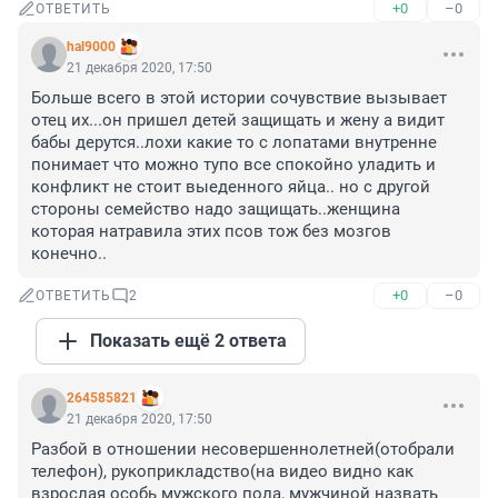
+0
–0
ОТВЕТИТЬ
hal9000
21 декабря 2020, 17:50
Больше всего в этой истории сочувствие вызывает 
отец их...он пришел детей защищать и жену а видит 
бабы дерутся..лохи какие то с лопатами внутренне 
понимает что можно тупо все спокойно уладить и 
конфликт не стоит выеденного яйца.. но с другой 
стороны семейство надо защищать..женщина 
которая натравила этих псов тож без мозгов 
конечно..
+0
–0
ОТВЕТИТЬ
2
Показать ещё 2 ответа
264585821
21 декабря 2020, 17:50
Разбой в отношении несовершеннолетней(отобрали 
телефон), рукоприкладство(на видео видно как 
взрослая особь мужского пола, мужчиной назвать 