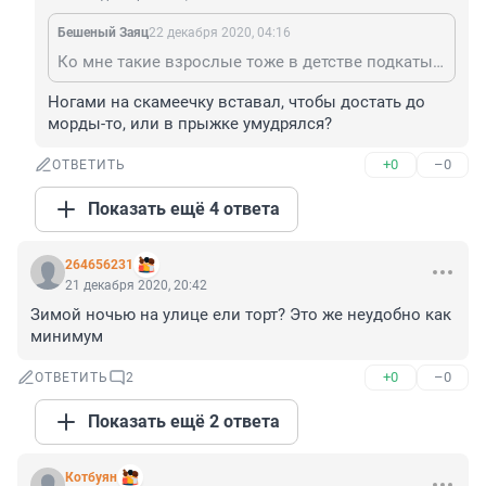
Бешеный Заяц
22 декабря 2020, 04:16
Ко мне такие взрослые тоже в детстве подкатывали, за то что я курил на скамейке в парке, только я был разкий мальчик и бил их по морде
Ногами на скамеечку вставал, чтобы достать до 
морды-то, или в прыжке умудрялся?
+0
–0
ОТВЕТИТЬ
Показать ещё 4 ответа
264656231
21 декабря 2020, 20:42
Зимой ночью на улице ели торт? Это же неудобно как 
минимум
+0
–0
ОТВЕТИТЬ
2
Показать ещё 2 ответа
Котбуян