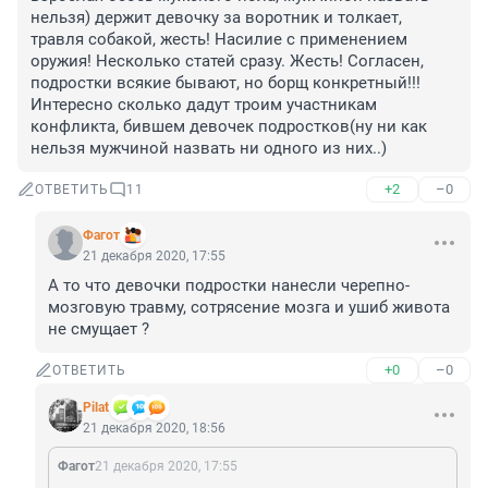
нельзя) держит девочку за воротник и толкает, 
травля собакой, жесть! Насилие с применением 
оружия! Несколько статей сразу. Жесть! Согласен, 
подростки всякие бывают, но борщ конкретный!!! 
Интересно сколько дадут троим участникам 
конфликта, бившем девочек подростков(ну ни как 
нельзя мужчиной назвать ни одного из них..)
+2
–0
ОТВЕТИТЬ
11
Фагот
21 декабря 2020, 17:55
А то что девочки подростки нанесли черепно-
мозговую травму, сотрясение мозга и ушиб живота 
не смущает ?
+0
–0
ОТВЕТИТЬ
Pilat
21 декабря 2020, 18:56
Фагот
21 декабря 2020, 17:55