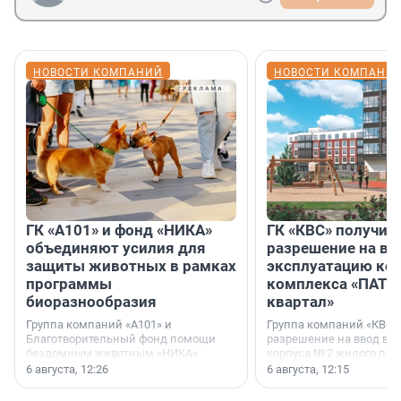
НОВОСТИ КОМПАНИЙ
НОВОСТИ КОМПАНИ
ГК «А101» и фонд «НИКА»
ГК «КВС» получил
объединяют усилия для
разрешение на вв
защиты животных в рамках
эксплуатацию кор
программы
комплекса «ПАТИ
биоразнообразия
квартал»
Группа компаний «А101» и
Группа компаний «КВС»
Благотворительный фонд помощи
разрешение на ввод в 
бездомным животным «НИКА»
корпуса № 2 жилого про
заключили соглашение о
Уютный квартал», расп
6 августа, 12:26
6 августа, 12:15
стратегическом сотрудничестве.
Всеволожском районе
Ленинградской области