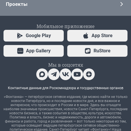
Проекты
Мобильное приложение
Google Play
App Store
App Gallery
RuStore
Мы в соцсетях
Контактные данные для Роскомнадзора и государственных органов
«Фонтанка» — петербургское сетевое издание, где можно найти не только
новости Петербурга, но и последние новости дня, и все важное и
интересное, что происходит в России и в мире. Здесь вы отыщете
наиболее значимые происшествия, новости Санкт-Петербурга, последние
новости бизнеса, а также события в обществе, культуре, искусстве.
Политика и власть, бизнес и недвижимость, дороги и автомобили,
финансы и работа, город и развлечения — вот только некоторые из тем,
которые освещает ведущее петербургское сетевое общественно-
политическое издание. Санкт-Петербург читает «Фонтанку»! Наша