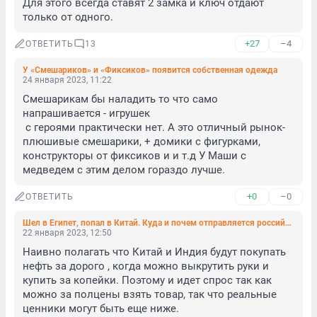
Для этого всегда ставят 2 замка и ключ отдают 
только от одного.
+27
–4
ОТВЕТИТЬ
13
У «Смешариков» и «Фиксиков» появится собственная одежда
24 января 2023, 11:22
Смешарикам бы наладить то что само 
напрашивается - игрушек 

 с героями практически нет. А это отличный рынок- 
плюшивые смешарики, + домики с фигурками, 
конструкторы от фиксиков и и т.д У Маши с 
медведем с этим делом гораздо лучше.
+0
–0
ОТВЕТИТЬ
Шел в Египет, попал в Китай. Куда и почем отправляется российская нефть из портов Финского залива
22 января 2023, 12:50
Наивно полагать что Китай и Индия будут покупать 
нефть за дорого , когда можно выкрутить руки и 
купить за копейки. Поэтому и идет спрос так как 
можно за полцены взять товар, так что реальные 
ценники могут быть еще ниже.