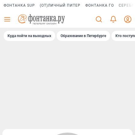
ФОНТАНКА SUP
(ОТ)ЛИЧНЫЙ ПИТЕР
ФОНТАНКА ГО
СЕРЕБР
Куда пойти на выходных
Образование в Петербурге
Кто поступ