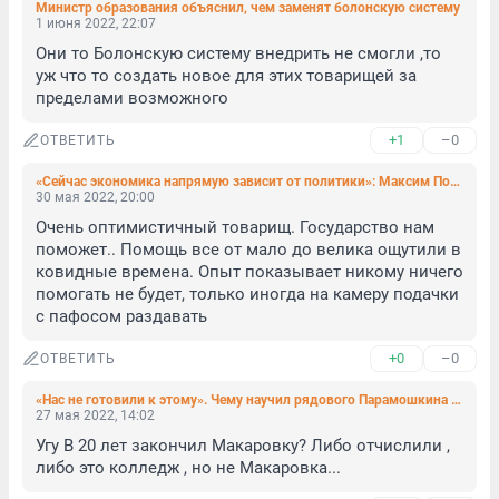
Министр образования объяснил, чем заменят болонскую систему
1 июня 2022, 22:07
Они то Болонскую систему внедрить не смогли ,то 
уж что то создать новое для этих товарищей за 
пределами возможного
+1
–0
ОТВЕТИТЬ
«Сейчас экономика напрямую зависит от политики»: Максим Поташёв — о том, как сохранить бизнес в новых условиях
30 мая 2022, 20:00
Очень оптимистичный товарищ. Государство нам 
поможет.. Помощь все от мало до велика ощутили в 
ковидные времена. Опыт показывает никому ничего 
помогать не будет, только иногда на камеру подачки 
с пафосом раздавать
+0
–0
ОТВЕТИТЬ
«Нас не готовили к этому». Чему научил рядового Парамошкина украинский плен
27 мая 2022, 14:02
Угу В 20 лет закончил Макаровку? Либо отчислили , 
либо это колледж , но не Макаровка...