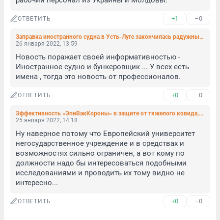
рабочий персонал из Украины и Молдовы.
+1
–0
ОТВЕТИТЬ
Заправка иностранного судна в Усть-Луге закончилась радужными пятнами в Финском заливе
26 января 2022, 13:59
Новость поражает своей информативностью - 
Иностранное судно и бункеровщик ... У всех есть 
имена , тогда это новость от профессионалов.
+0
–0
ОТВЕТИТЬ
Эффективность «ЭпиВакКороны» в защите от тяжелого ковида, вызванного «дельтой», даже не нулевая — отрицательная
25 января 2022, 14:18
Ну наверное потому что Европейский университет 
негосударственное учреждение и в средствах и 
возможностях сильно ограничен, а вот кому по 
должности надо бы интересоваться подобными 
исследованиями и проводить их тому видно не 
интересно...
+0
–0
ОТВЕТИТЬ