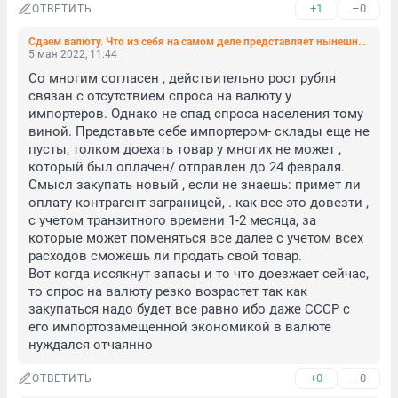
+1
–0
ОТВЕТИТЬ
Сдаем валюту. Что из себя на самом деле представляет нынешнее укрепление рубля
5 мая 2022, 11:44
Со многим согласен , действительно рост рубля 
связан с отсутствием спроса на валюту у 
импортеров. Однако не спад спроса населения тому 
виной. Представьте себе импортером- склады еще не 
пусты, толком доехать товар у многих не может , 
который был оплачен/ отправлен до 24 февраля. 
Смысл закупать новый , если не знаешь: примет ли 
оплату контрагент заграницей, . как все это довезти , 
с учетом транзитного времени 1-2 месяца, за 
которые может поменяться все далее с учетом всех 
расходов сможешь ли продать свой товар. 

Вот когда иссякнут запасы и то что доезжает сейчас, 
то спрос на валюту резко возрастет так как 
закупаться надо будет все равно ибо даже СССР с 
его импортозамещенной экономикой в валюте 
нуждался отчаянно
+0
–0
ОТВЕТИТЬ