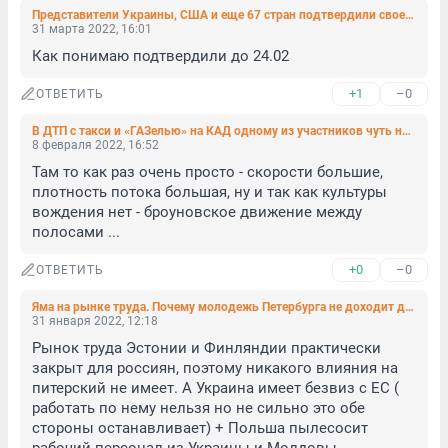
Представители Украины, США и еще 67 стран подтвердили свое участие в ПМЭФ-2022
31 марта 2022, 16:01
Как понимаю подтвердили до 24.02
+1
–0
ОТВЕТИТЬ
В ДТП с такси и «ГАЗелью» на КАД одному из участников чуть не оторвало ногу
8 февраля 2022, 16:52
Там то как раз очень просто - скорости большие, 
плотность потока большая, ну и так как культуры 
вождения нет - броуновское движение между 
полосами ...
+0
–0
ОТВЕТИТЬ
Яма на рынке труда. Почему молодежь Петербурга не доходит до отделов кадров
31 января 2022, 12:18
Рынок труда Эстонии и Финляндии практически 
закрыт для россиян, поэтому никакого влияния на 
питерский не имеет. А Украина имеет безвиз с ЕС ( 
работать по нему нельзя но не сильно это обе 
стороны останавливает) + Польша пылесосит 