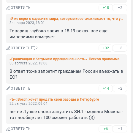
+18
–2
ОТВЕТИТЬ
«Я не верю в варианты мира, которые восстанавливают то, что уже было». Футуролог Сергей Переслегин — о будущем России
8 января 2023, 18:01
Товарищ глубоко завяз в 18-19 веках- все еще 
империями измеряет.
+32
–3
ОТВЕТИТЬ
2
«Граничащая с безумием иррациональность». Песков прокомментировал возможный запрет шенгенских виз для россиян
30 августа 2022, 13:08
В ответ тоже запретит гражданам России въезжать в 
ЕС?
+14
–2
ОТВЕТИТЬ
«Ъ»: Bosch хочет продать свои заводы в Петербурге
22 августа 2022, 09:04
не- не Лучше снова запустить ЗИЛ - модели Москва - 
тот вообще лет 100 сможет работать ))))
+6
–1
ОТВЕТИТЬ