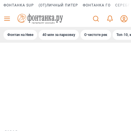
ФОНТАНКА SUP
(ОТ)ЛИЧНЫЙ ПИТЕР
ФОНТАНКА ГО
СЕРЕБР
Фонтан на Неве
40 млн за парковку
О чистоте рек
Топ-10, 