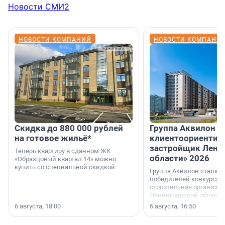
Новости СМИ2
НОВОСТИ КОМПАНИЙ
НОВОСТИ КОМПАНИ
Скидка до 880 000 рублей
Группа Аквилон 
на готовое жильё*
клиентоориентир
застройщик Лени
Теперь квартиру в сданном ЖК
области» 2026
«Образцовый квартал 14» можно
купить со специальной скидкой.
Группа Аквилон стала 
победителей конкурса 
строительная организа
Ленинградской области 
номинации «Самый
6 августа, 18:00
6 августа, 16:50
клиентоориентированн
застройщик Ленинград