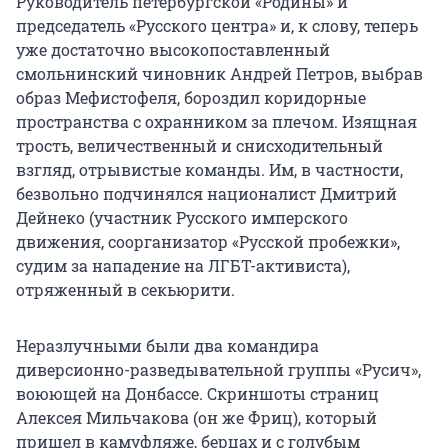
Руководитель петербургской «Родины» и
председатель «Русского центра» и, к слову, теперь
уже достаточно высокопоставленный
смольнинский чиновник Андрей Петров, выбрав
образ Мефистофеля, бороздил коридорные
пространства с охранником за плечом. Изящная
трость, величественный и снисходительный
взгляд, отрывистые команды. Им, в частности,
безвольно подчинялся националист Дмитрий
Дейнеко (участник Русского имперского
движения, соорганизатор «Русской пробежки»,
судим за нападение на ЛГБТ-активиста),
отряженный в секьюрити.
Неразлучными были два командира
диверсионно-разведывательной группы «Русич»,
воюющей на Донбассе. Скриншоты страниц
Алексея Мильчакова (он же Фриц), который
пришел в камуфляже, берцах и с голубым