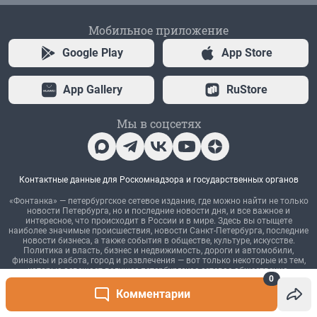
Мобильное приложение
Google Play
App Store
App Gallery
RuStore
Мы в соцсетях
Контактные данные для Роскомнадзора и государственных органов
«Фонтанка» — петербургское сетевое издание, где можно найти не только
новости Петербурга, но и последние новости дня, и все важное и
интересное, что происходит в России и в мире. Здесь вы отыщете
наиболее значимые происшествия, новости Санкт-Петербурга, последние
новости бизнеса, а также события в обществе, культуре, искусстве.
Политика и власть, бизнес и недвижимость, дороги и автомобили,
финансы и работа, город и развлечения — вот только некоторые из тем,
которые освещает ведущее петербургское сетевое общественно-
0
политическое издание. Санкт-Петербург читает «Фонтанку»! Наша
аудитория — лидеры бизнеса и политики, чиновники, десятки тысяч
Комментарии
горожан.