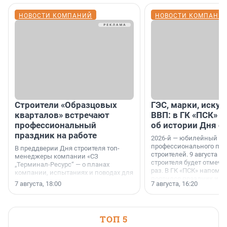
НОВОСТИ КОМПАНИЙ
НОВОСТИ КОМПАНИ
Строители «Образцовых
ГЭС, марки, искус
кварталов» встречают
ВВП: в ГК «ПСК» р
профессиональный
об истории Дня с
праздник на работе
2026-й — юбилейный го
профессионального пр
В преддверии Дня строителя топ-
строителей. 9 августа 2
менеджеры компании «СЗ
строителя будет отмечат
„Терминал-Ресурс“ — о планах
раз. В ГК «ПСК» напомни
компании, испытаниях и поводах для
появился праздник и к
осторожного оптимизма.
7 августа, 18:00
7 августа, 16:20
поменялась роль строит
ТОП 5