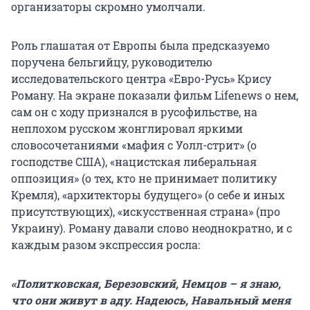
организаторы скромно умолчали.
Роль глашатая от Европы была предсказуемо
поручена бельгийцу, руководителю
исследовательского центра «Евро-Русь» Крису
Роману. На экране показали фильм Lifenews о нем,
сам он с ходу признался в русофильстве, на
неплохом русском жонглировал яркими
словосочетаниями «мафия с Уолл-стрит» (о
господстве США), «нацистская либеральная
оппозиция» (о тех, кто не принимает политику
Кремля), «архитекторы будущего» (о себе и иных
присутствующих), «искусственная страна» (про
Украину). Роману давали слово неоднократно, и с
каждым разом экспрессия росла:
«Политковская, Березовский, Немцов – я знаю,
что они живут в аду. Надеюсь, Навальный меня