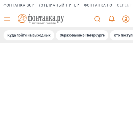
ФОНТАНКА SUP
(ОТ)ЛИЧНЫЙ ПИТЕР
ФОНТАНКА ГО
СЕРЕБР
Куда пойти на выходных
Образование в Петербурге
Кто поступ