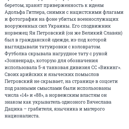
беретом, хранят приверженность к идеям
Адольфа Гитлера, снимки с нацистскими флагами
и фотографии на фоне убитых военнослужащих
вооруженных сил Украины. Его сподвижник
норвежец Ян Петровский (он же Великий Славян)
был в гражданской одежде, из-под которой
выглядывали татуировки с коловратом.
Футболка скрывала нагрудное тату с руной
«Зонненрад», которую для обозначения
использовала 5-я танковая дивизия СС «Викинг».
Своих арийских и языческих помыслов
Петровский не скрывает, на странице в соцсети
под разными смыслами были использованы
числа «14» и «88», а норвежским властям он
знаком как укрыватель одиозного Вячеслава
Дацика – грабителя, язычника и матерого
националиста.