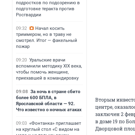
подростков по подозрению в
подготовке теракта против
Росгвардии
09:32
Начал косить
триммером, но в траву не
смотрел. Итог — факельный
пожар
09:20
Уральские врачи
вспомнили методику XIX века,
чтобы помочь женщине,
приехавшей в командировку
09:08
За ночь в стране сбито
более 600 БПЛА, в
Вторым инвесто
Ярославской области — 92.
центре, оказало
Что известно о ночных атаках
заключен 2 фев
в доме 19 по Б
09:03
«Фонтанка» приглашает
Дворцовой площ
на круглый стол «С видом на