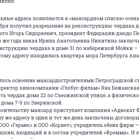
являл.
ьные адреса появляются в «мансардном списке» осен
тября получил разрешение на реконструкцию чердака д
ого Игорь Сидоркевич, президент Федерации дзюдо Пе
го же года некая Ирина Анатольевна Никитина заключ
онструкцию чердака в доме 31 по набережной Мойки —
тому адресу находилась квартира мэра Петербурга Ан
чалось освоение мансардостроителями Петроградской с
ректор кинокомпании «Глобус-фильм» Яна Бежанска
ть чердак дома 22 по Съезжинской улице, а физическо
дома 7-9 по Зверинской.
строительству мансард приступает компания «Адвокат 
у же адресу в один и тот же день заключены договоры
ОО «Гермес» и ООО «Корвет», учредитель обеих фирм —
кин, входящий и в состав учредителей «Фремма». И э