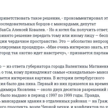
приветствовать такое решение, - прокомментировал эт
последовательных борцов с мансардами, депутат
ЗакСа Алексей Ковалев. - Но я хотел бы получить ответ
ринято решение передать тому или иному лицу — беспл
ции чердачное пространство. Это — абсолютно непроз
лируемая процедура». «Мне очень интересно знать, кт
ород так охотно идет навстречу», - признается парла
о — из ответа губернатора города Валентины Матвиен
а о том, кому принадлежат самые «скандальные» манс
ается интересная картина. В истории петербургского
ия было два пика. Первый из них пришелся на време
адимира Яковлева — около двух десятков разрешений 
ыло выдано в период с 1997 по 1999 годы. Правда,
 мансардами здания в отдаленных районах — на Граж
ого проспекта, возле Черной речки, и конфликтов по 