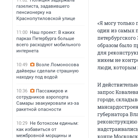
11:02
Полиция задержала
газелиста, задавившего
пенсионерку на
Краснопутиловской улице
«Я могу только 
один из самых 
11:00
Наш проект: В каких
петербургского 
парках Петербурга больше
всего расходуют мобильного
образом было п
интернета
для реконструк
никем не контро
10:49
Возле Ломоносова
люди, которым г
дайверы сделали страшную
находку под водой
И действительн
10:36
Пассажиров и
запрос Ковалев
сотрудников аэропорта
городе, складыв
Самары эвакуировали из-за
мансардостроен
ракетной опасности
губернатора Вл
реконструкцию б
10:29
Не ботоксом единым:
надстраивались
как избавиться от
межбровной морщины и
конце Московск