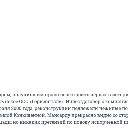
ром, получившим право перестроить чердак в истор
сь некое ООО «Горизонталь». Инвестдоговор с компани
раля 2000 года, реконструкции подлежали нежилые 
ольшой Конюшенной. Мансарду прекрасно видно со ст
ади, но никаких претензий по поводу испорченной 