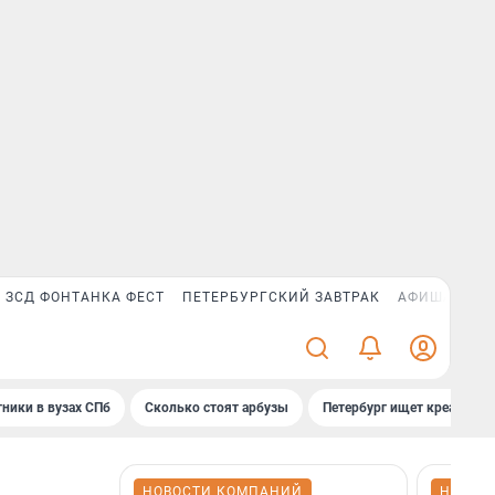
ЗСД ФОНТАНКА ФЕСТ
ПЕТЕРБУРГСКИЙ ЗАВТРАК
АФИША PLUS
ники в вузах СПб
Сколько стоят арбузы
Петербург ищет креатив
НОВОСТИ КОМПАНИЙ
НОВОС