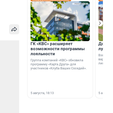
ГК «КВС» расширяет
Дом ил
возможности программы
лучше 
лояльности
Взвешива
варианто
Группа компаний «КВС» обновила
лишнего 
программу «Карта Друга» для
участников «Клуба Ваших Соседей».
5 августа, 18:13
5 августа,