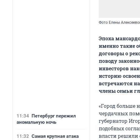
Фото Елены Алексеево
Эпоха мансардо
именно такие о
договоры о рек
поводу законно
инвесторов нак
историю освоен
встречаются на
члены семьи г
«Город больше 
чердачных поме
11:34
Петербург пережил
губернатор Иго
аномальную ночь
подобных согла
власти решили 
11:32
Самая крупная атака