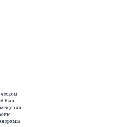
ическом
ей был
помещения
ороны
панорамы