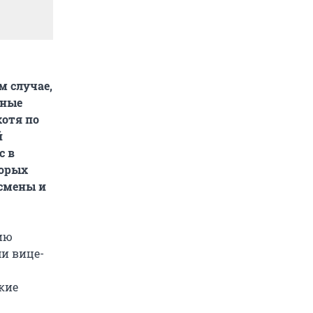
м случае,
нные
хотя по
й
с в
торых
есмены и
ию
ми вице-
кие