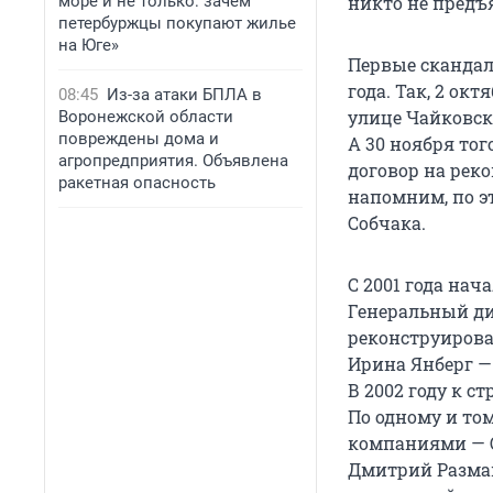
море и не только: зачем
никто не предъ
петербуржцы покупают жилье
на Юге»
Первые скандал
года. Так, 2 ок
08:45
Из-за атаки БПЛА в
улице Чайковск
Воронежской области
повреждены дома и
А 30 ноября то
агропредприятия. Объявлена
договор на рек
ракетная опасность
напомним, по э
Собчака.
С 2001 года на
Генеральный ди
реконструирова
Ирина Янберг — 
В 2002 году к 
По одному и том
компаниями — О
Дмитрий Размаш