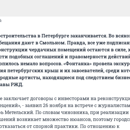
й
строительства в Петербурге заканчивается. Во всяко
бещания дают в Смольном. Правда, все уже подписа
онструкции чердачных помещений остаются в силе, 
сти подобных соглашений и правомерности действи
опилось немало вопросов. «Фонтанка» провела экскур
ия петербургских крыш и их завоевателей, среди ко
родные артисты, находящиеся под следствием бизн
лавы РЖД.
не заключает договоры с инвесторами на реконструкц
щений», - заявил 26 ноября на встрече с журналиста
рь Метельский. По словам чиновника, при реализации
шений возникает множество нюансов, поэтому городс
отказаться от спорной практики. По отношению к