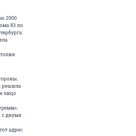
ью 2000
ома 83 по
тербурга.
ила
атолия
тороны.
я решила
е лицо
Фремм».
 с двумя
тот адрес