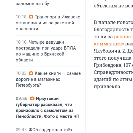
заломов на лбу
объектам не во
10:18
Транспорт в Ижевске
В начале новог
остановили из-за ракетной
опасности
благодарность т
то ли за
реконс
10:10
Четыре девушки
коммерция»
раз
пострадали при ударе БПЛА
Якубовича, 2. Д
по машине в Брянской
этого получила
области
Грибоедова, 10
Справедливости
10:03
Какие книги — самые
зданий по этим
дорогие в магазинах
Петербурга?
привлекла.
09:55
Иркутский
губернатор рассказал, что
произошло с самолётом из
Ленобласти. Фото с места ЧП
09:47
ФСБ задержала трёх