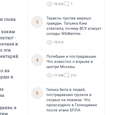
78 326
7
Теракты против мирных
и слова
3
граждан. Татьяна Ким
ответила, почему ВСУ атакует
, каким
склады Wildberries
атно! -
78 014
рачная и
о эти
ментарий.
Погибшие и пострадавшие.
4
Что известно о взрыве в
центре Москвы
ко на
77 398
215
арды в
на
Галька била в людей,
5
пострадавших грузили в
на
скорые на лежаках. Что
происходило в Геленджике
данке, в
после атаки БПЛА
этим