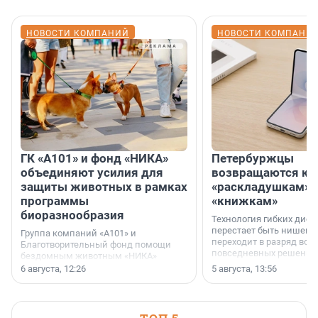
НОВОСТИ КОМПАНИЙ
НОВОСТИ КОМПАНИ
ГК «А101» и фонд «НИКА»
Петербуржцы
объединяют усилия для
возвращаются к
защиты животных в рамках
«раскладушкам» 
программы
«книжкам»
биоразнообразия
Технология гибких дисп
перестает быть нишевы
Группа компаний «А101» и
переходит в разряд вос
Благотворительный фонд помощи
повседневных решений
бездомным животным «НИКА»
заключили соглашение о
6 августа, 12:26
5 августа, 13:56
стратегическом сотрудничестве.