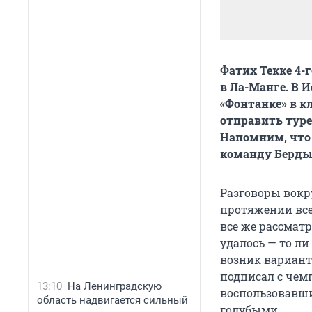
Фатих Текке 4-
в Ла-Манге. В И
«Фонтанке» в к
отправить туре
Напомним, что 
команду Берды
Разговоры вокр
протяжении все
все же рассмат
удалось — то ли
возник вариант 
подписал с чем
13:10
На Ленинградскую
воспользовавшис
область надвигается сильный
голубыми.