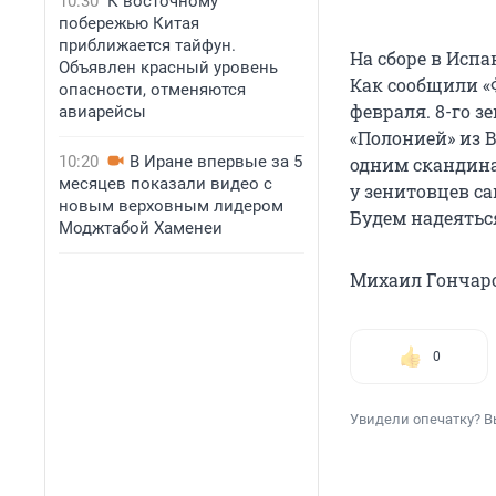
10:30
К восточному
побережью Китая
приближается тайфун.
На сборе в Исп
Объявлен красный уровень
Как сообщили «Ф
опасности, отменяются
февраля. 8-го 
авиарейсы
«Полонией» из В
10:20
В Иране впервые за 5
одним скандина
месяцев показали видео с
у зенитовцев с
новым верховным лидером
Будем надеяться
Моджтабой Хаменеи
Михаил Гончаро
0
Увидели опечатку? В