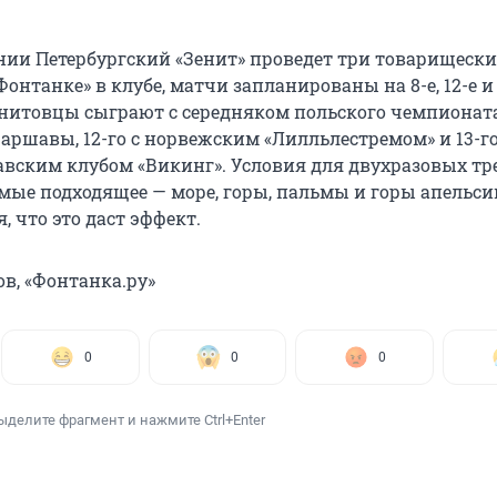
ании Петербургский «Зенит» проведет три товарищески
онтанке» в клубе, матчи запланированы на 8-е, 12-е и 
зенитовцы сыграют с середняком польского чемпионат
аршавы, 12-го с норвежским «Лилльлестремом» и 13-го
вским клубом «Викинг». Условия для двухразовых т
амые подходящее — море, горы, пальмы и горы апельси
, что это даст эффект.
в, «Фонтанка.ру»
0
0
0
ыделите фрагмент и нажмите Ctrl+Enter