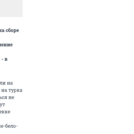
на сборе
шение
- в
ли на
 на турка
ься не
ут
екке
е-бело-