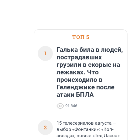
ТОП 5
Галька била в людей,
1
пострадавших
грузили в скорые на
лежаках. Что
происходило в
Геленджике после
атаки БПЛА
91 846
15 телесериалов августа —
2
выбор «Фонтанки»: «Коп-
звезда», новые «Тед Лассо»