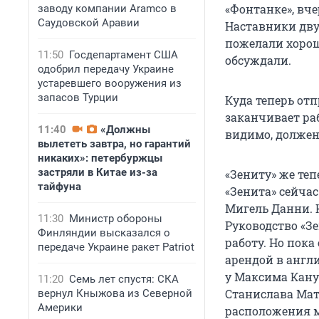
«Фонтанке», вч
заводу компании Aramco в
Саудовской Аравии
Наставники дву
пожелали хорош
11:50
Госдепартамент США
обсуждали.
одобрил передачу Украине
устаревшего вооружения из
запасов Турции
Куда теперь отп
заканчивает раб
11:40
«Должны
видимо, должен 
вылететь завтра, но гарантий
никаких»: петербуржцы
застряли в Китае из-за
«Зениту» же те
тайфуна
«Зенита» сейча
Мигель Данни. 
11:30
Министр обороны
Руководство «З
Финляндии высказался о
работу. Но пока
передаче Украине ракет Patriot
арендой в англ
у Максима Кану
11:20
Семь лет спустя: СКА
Станислава Мат
вернул Кныжова из Северной
Америки
расположения м