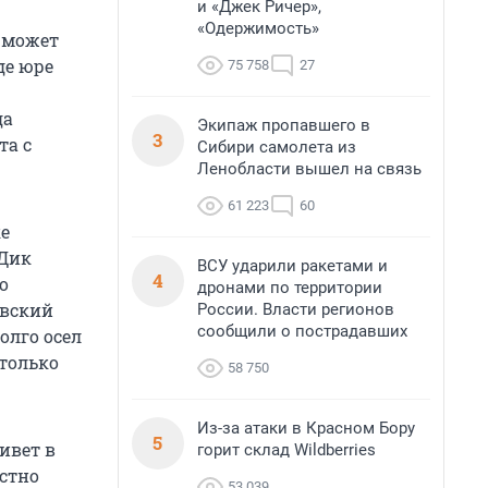
и «Джек Ричер»,
«Одержимость»
а может
де юре
75 758
27
да
Экипаж пропавшего в
3
та с
Сибири самолета из
Ленобласти вышел на связь
61 223
60
ке
 Дик
ВСУ ударили ракетами и
4
о
дронами по территории
овский
России. Власти регионов
сообщили о пострадавших
долго осел
 только
58 750
Из-за атаки в Красном Бору
5
ивет в
горит склад Wildberries
естно
53 039