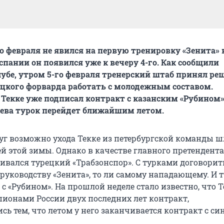
го февраля не явился на первую тренировку «Зенита» 
спании он появился уже к вечеру 4-го. Как сообщили
лубе, утром 5-го февраля тренерский штаб принял ре
цкого форварда работать с молодежным составом.
Текке уже подписал контракт с казанским «Рубином» 
ева турок перейдет ближайшим летом.
уг возможно ухода Текке из петербургской команды ш
й этой зимы. Однако в качестве главного претендента
ривался турецкий «Трабзонспор». С турками договорит
 руководству «Зенита», то ли самому нападающему. И т
с «Рубином». На прошлой неделе стало известно, что Т
пионами России двух последних лет контракт,
ь тем, что летом у него заканчивается контракт с син