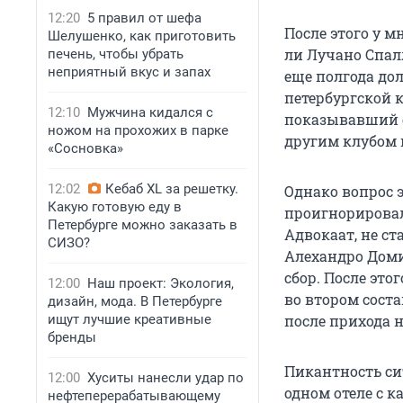
12:20
5 правил от шефа
После этого у 
Шелушенко, как приготовить
ли Лучано Спал
печень, чтобы убрать
неприятный вкус и запах
еще полгода дол
петербургской к
12:10
Мужчина кидался с
показывавший с
ножом на прохожих в парке
другим клубом и
«Сосновка»
12:02
Кебаб XL за решетку.
Однако вопрос 
Какую готовую еду в
проигнорировал 
Петербурге можно заказать в
Адвокаат, не ст
СИЗО?
Алехандро Доми
сбор. После это
12:00
Наш проект: Экология,
во втором сост
дизайн, мода. В Петербурге
ищут лучшие креативные
после прихода 
бренды
Пикантность сит
12:00
Хуситы нанесли удар по
одном отеле с к
нефтеперерабатывающему