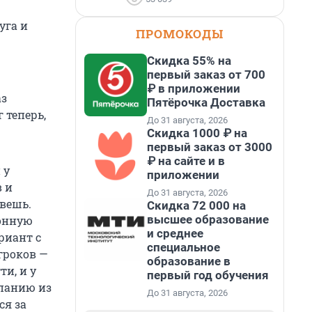
уга и
ПРОМОКОДЫ
Скидка 55% на
первый заказ от 700
₽ в приложении
аз
Пятёрочка Доставка
 теперь,
До 31 августа, 2026
Скидка 1000 ₽ на
первый заказ от 3000
₽ на сайте и в
 у
приложении
в и
До 31 августа, 2026
вешь.
Скидка 72 000 на
высшее образование
ионную
и среднее
риант с
специальное
гроков —
образование в
и, и у
первый год обучения
спанию из
До 31 августа, 2026
ся за