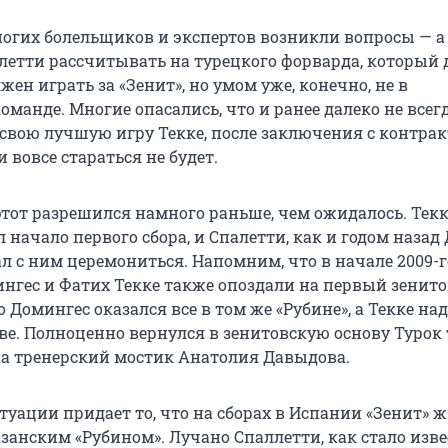
многих болельщиков и экспертов возникли вопросы — 
летти рассчитывать на турецкого форварда, который 
жен играть за «Зенит», но умом уже, конечно, не в
оманде. Многие опасались, что и ранее далеко не всег
вою лучшую игру Текке, после заключения с контрак
 вовсе стараться не будет.
этот разрешился намного раньше, чем ожидалось. Тек
начало первого сбора, и Спалетти, как и годом назад
ал с ним церемониться. Напомним, что в начале 2009-г
нгес и Фатих Текке также опоздали на первый зенит
го Домингес оказался все в том же «Рубине», а Текке на
аве. Полноценно вернулся в зенитовскую основу Турок
на тренерский мостик Анатолия Давыдова.
уации придает то, что на сборах в Испании «Зенит» ж
азанским «Рубином». Лучано Спаллетти, как стало изв