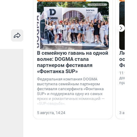
В семейную гавань на одной
Ливень
волне: DOGMA стала
остано
партнером фестиваля
Фонта
«Фонтанка SUP»
11 тысяч
дождливо
Федеральная компания DOGMA
праздни
выступила семейным партнером
фестиваля сапсерфинга «Фонтанка
SUP» и поддержала одну из самых
ярких и романтичных номинаций —
«SUP-свадьба».
5 августа, 14:24
3 августа,