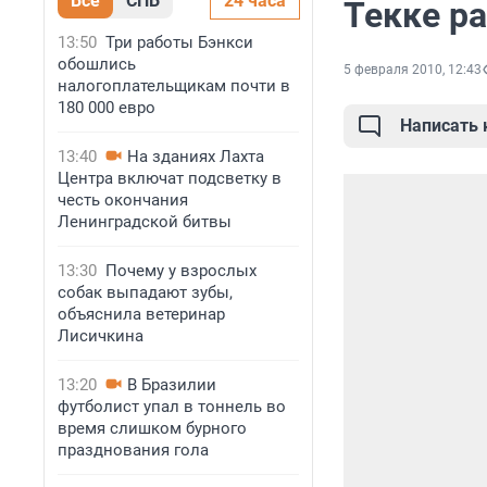
Все
СПБ
24 часа
Текке р
13:50
Три работы Бэнкси
обошлись
5 февраля 2010, 12:43
налогоплательщикам почти в
180 000 евро
Написать
13:40
На зданиях Лахта
Центра включат подсветку в
честь окончания
Ленинградской битвы
13:30
Почему у взрослых
собак выпадают зубы,
объяснила ветеринар
Лисичкина
13:20
В Бразилии
футболист упал в тоннель во
время слишком бурного
празднования гола