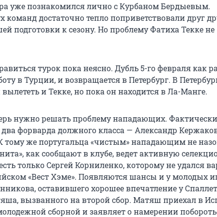
ера уже познакомился лично с Курбаном Бердыевым.
х команд достаточно тепло поприветствовали друг др
ей подготовки к сезону. Но проблему Фатиха Текке не
равиться турок пока неясно. Дубль 5-го февраля как р
оту в Турции, и возвращается в Петербург. В Петербург
вылететь и Текке, но пока он находится в Ла-Манге.
перь нужно решать проблему нападающих. Фактически
с два форварда должного класса — Александр Кержако
К тому же португальца «чистым» нападающим не назо
енита», как сообщают в клубе, ведет активную селекц
 есть только Сергей Корниленко, которому не удался ва
ийском «Вест Хэме». Появляются шансы и у молодых и
нникова, оставившего хорошее впечатление у Спаллетт
яша, вызванного на второй сбор. Матяш приехал в И
олодежной сборной и заявляет о намерении побороть