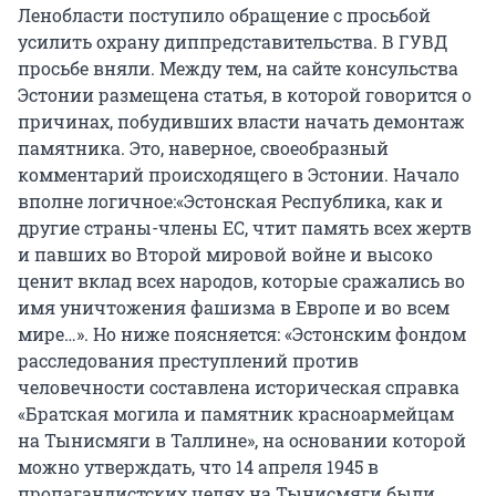
Ленобласти поступило обращение с просьбой
усилить охрану диппредставительства. В ГУВД
просьбе вняли. Между тем, на сайте консульства
Эстонии размещена статья, в которой говорится о
причинах, побудивших власти начать демонтаж
памятника. Это, наверное, своеобразный
комментарий происходящего в Эстонии. Начало
вполне логичное:«Эстонская Республика, как и
другие страны-члены ЕС, чтит память всех жертв
и павших во Второй мировой войне и высоко
ценит вклад всех народов, которые сражались во
имя уничтожения фашизма в Европе и во всем
мире…». Но ниже поясняется: «Эстонским фондом
расследования преступлений против
человечности составлена историческая справка
«Братская могила и памятник красноармейцам
на Тынисмяги в Таллине», на основании которой
можно утверждать, что 14 апреля 1945 в
пропагандистских целях на Тынисмяги были