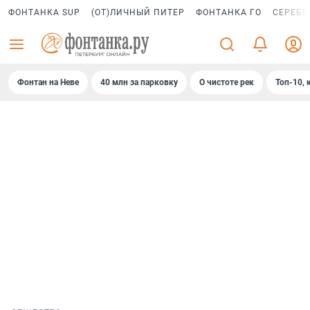
ФОНТАНКА SUP
(ОТ)ЛИЧНЫЙ ПИТЕР
ФОНТАНКА ГО
СЕРЕБР
Фонтан на Неве
40 млн за парковку
О чистоте рек
Топ-10, 