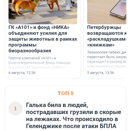
ГК «А101» и фонд «НИКА»
Петербуржцы
объединяют усилия для
возвращаются к
защиты животных в рамках
«раскладушкам» 
программы
«книжкам»
биоразнообразия
Технология гибких дисп
перестает быть нишевы
Группа компаний «А101» и
переходит в разряд вос
Благотворительный фонд помощи
повседневных решений
бездомным животным «НИКА»
заключили соглашение о
6 августа, 12:26
5 августа, 13:56
стратегическом сотрудничестве.
ТОП 5
Галька била в людей,
1
пострадавших грузили в скорые
на лежаках. Что происходило в
Геленджике после атаки БПЛА