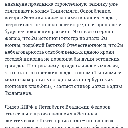
накануне праздника строительную технику уже
стягивают к холму Тынисмяги. Оскорбление,
которое Эстония нанесла памяти наших солдат,
затрагивает не только настоящее, но и прошлое, и
будущее поколения россиян. Я от всего сердца
желаю, чтобы Эстония никогда не знала бы
войны, подобной Великой Отечественной и, чтобы
неблагодарность освобожденных ценою крови
соседей никогда не поразила бы души эстонских
граждан. По-прежнему придерживаюсь мнения,
что останки советских солдат с холма Тынисмяги
можно захоронить на одном из петербургских
воинских кладбищ», - заявил спикер ЗакСа Вадим
Тюльпанов.
Лидер КПРФ в Петербурге Владимир Федоров
относится к произошедшему в Эстонии
скептически: «То что произошло – это всплеск
доведенных до отчаяния людей оскорбительной и