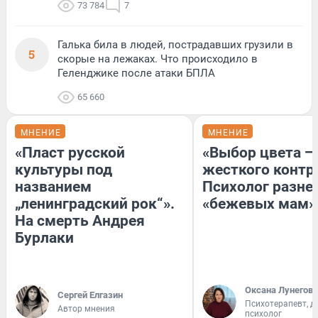
73 784
7
Галька била в людей, пострадавших грузили в
5
скорые на лежаках. Что происходило в
Геленджике после атаки БПЛА
65 660
МНЕНИЕ
МНЕНИЕ
«Пласт русской
«Выбор цвета —
культуры под
жесткого контр
названием
Психолог разне
„ленинградский рок“».
«бежевых мам»
На смерть Андрея
Бурлаки
Оксана Лунегова
Сергей Елгазин
Психотерапевт, д
Автор мнения
психолог