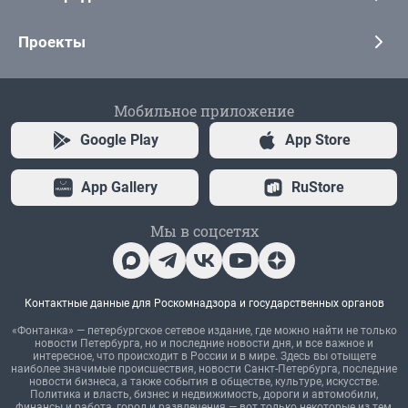
Проекты
Мобильное приложение
Google Play
App Store
App Gallery
RuStore
Мы в соцсетях
Контактные данные для Роскомнадзора и государственных органов
«Фонтанка» — петербургское сетевое издание, где можно найти не только
новости Петербурга, но и последние новости дня, и все важное и
интересное, что происходит в России и в мире. Здесь вы отыщете
наиболее значимые происшествия, новости Санкт-Петербурга, последние
новости бизнеса, а также события в обществе, культуре, искусстве.
Политика и власть, бизнес и недвижимость, дороги и автомобили,
финансы и работа, город и развлечения — вот только некоторые из тем,