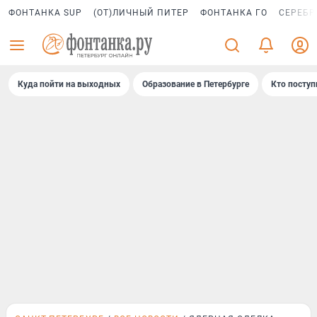
ФОНТАНКА SUP
(ОТ)ЛИЧНЫЙ ПИТЕР
ФОНТАНКА ГО
СЕРЕБР
Куда пойти на выходных
Образование в Петербурге
Кто поступ