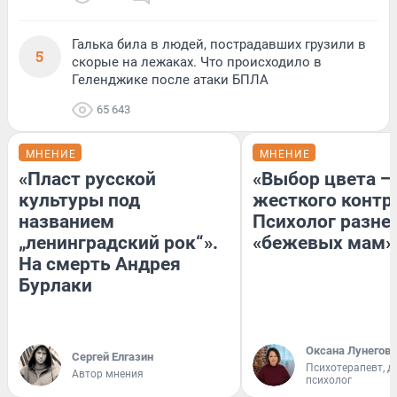
Галька била в людей, пострадавших грузили в
5
скорые на лежаках. Что происходило в
Геленджике после атаки БПЛА
65 643
МНЕНИЕ
МНЕНИЕ
«Пласт русской
«Выбор цвета —
культуры под
жесткого контр
названием
Психолог разне
„ленинградский рок“».
«бежевых мам»
На смерть Андрея
Бурлаки
Оксана Лунегова
Сергей Елгазин
Психотерапевт, д
Автор мнения
психолог